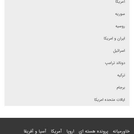
آمریکا
سوریه
روسیه
ایران و امریکا
اسرائیل
دونالد ترامپ
ترکیه
برجام
ایالات متحده امریکا
خاورمیانه
پرونده هسته ای
اروپا
آمریکا
آسیا و آفریقا