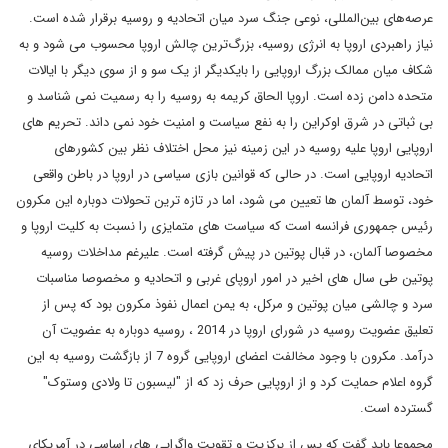
عرصه‌های بین‌المللی، نوعی جنگ سرد میان اتحادیه و روسیه برقرار شده است.
نیاز راهبردی اروپا به انرژی روسیه، بزرگ‌ترین چالش اروپا محسوب می شود و به
شکاف میان ممالک بزرگ اروپایی را بایکدیگر از یک سو و از سوی دیگر با ایالات
متحده دامن زده است. اروپا الحاق کریمه به روسیه را به رسمیت نمی شناسد و
بی ثباتی در شرق اوکراین را به نفع سیاست و امنیت خود نمی داند. تحریم های
اروپایی اروپا علیه روسیه در این زمینه نیز محل اختلاف نظر بین کشورهای
اتحادیه اروپایی است. در حالی که قوانین بازی سیاسی در اروپا در باطن واقعی
خود، توسط آلمان ها تعیین می شود، اما در تازه ترین تحولات دوباره این مکرون
رئیس جمهوری فرانسه است که سیاست های متمایزی را نسبت به کلیت اروپا و
مخصوصا آلمان، در قبال پوتین در پیش گرفته است. علیرغم مداخلات روسیه
پوتین طی سال های اخیر در امور اروپای غربی و اتحادیه و مخصوصا مناسبات
سرد و چالشی میان پوتین و مرکل، به یمن اعمال نفوذ مکرون بود که پس از
تعلیق عضویت روسیه در شورای اروپا در 2014 ، روسیه دوباره به عضویت آن
درآمد. مکرون با وجود مخالفت اعضای اروپایی گروه 7 از بازگشت روسیه به این
گروه اعلام حمایت کرد و از اروپایی حرف زد که از "لیسبون تا ولادی وستوک"
گسترده است.
مجموعا باید گفت که پس از برکزیت و تقویت واگرایی های اساسی در آمریکای