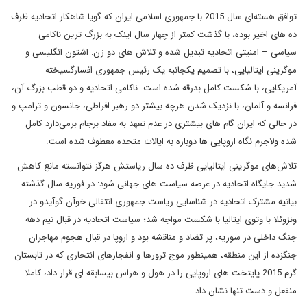
توافق هسته‌ای سال 2015 با جمهوری اسلامی ایران که گویا شاهکار اتحادیه ظرف
ده های اخیر بوده، با گذشت کمتر از چهار سال اینک به بزرگ ترین ناکامی
سیاسی – امنیتی اتحادیه تبدیل شده و تلاش های دو زن: اشتون انگلیسی و
موگرینی ایتالیایی، با تصمیم یک‎جانبه یک رئیس جمهوری افسارگسیخته
آمریکایی، با شکست کامل بدرقه شده است. ناکامی اتحادیه و دو قطب بزرگ آن،
فرانسه و آلمان، با نزدیک شدن هرچه بیشتر دو رهبر افراطی، جانسون و ترامپ و
در حالی که ایران گام های بیشتری در عدم تعهد به مفاد برجام برمی‌دارد کامل
شده ولاجرم نگاه اروپایی ها دوباره به ایالات متحده معطوف شده است.
تلاش‌های موگرینی ایتالیایی ظرف ده سال ریاستش هرگز نتوانسته مانع کاهش
شدید جایگاه اتحادیه در عرصه سیاست های جهانی شود: در فوریه سال گذشته
بیانیه مشترک اتحادیه در شناسایی ریاست جمهوری انتقالی خوآن گوآیدو در
ونزوئلا با وتوی ایتالیا با شکست مواجه شد؛ سیاست اتحادیه در قبال نیم دهه
جنگ داخلی در سوریه، پر تضاد و مناقشه بود و اروپا در قبال هجوم مهاجران
جنگزده از این منطقه، همینطور موج ترورها و انفجارهای انتحاری که در تابستان
گرم 2015 پایتخت های اروپایی را در هول و هراس بیسابقه ای قرار داد، کاملا
منفعل و دست تنها نشان داد.