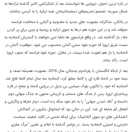
در تازه ترین تحول، اروپایی ها نتوانستند بعد از لشکرکشی اکتبر گذشته ترک‌ها به
شمال سوریه، تصمیم تحریم‌های تسلیحاتی‎شان علیه ترکیه را به کرسی بنشانند.
در بالکان، مذاکرات عضویت های جدید با مقدونیه و آلبانی با مخالفت فرانسه
متوقف شد و در این حوزه هم درها به سوی ترکیه و روسیه و چین برای پر کردن
خلاء باز گذاشته شد. در واقع فرانسوی ها باطنا نمی خواهند با گسترش اتحادیه به
سمت شرق اروپا که حوزه نفوذ سنتی آلمان محسوب می شود، موقعیت آلمان در
اتحادیه را باز هم تقویت شده ببینند، در مقابل، حوزه نفوذ فرانسه که جنوب اروپا
است، راکد بماند.
بعد از اینکه انگلستان با رفراندوم جنجالی سال 2016، عضویت همیشه نصف و
نیمه خود در اتحاد قاره ای را کاملا معلق کرد، اتحادیه سه سال تمام کاملا فلج شد.
اتحادیه که خود را تاکنون بلوک سیاسی بی بدیل در برپایی اتحاد و صلح در قاره
پرماجرای اروپا، پس از جنگ های مستمر و تاریخی‌ منتهی به جنگ جهانی دوم
دانسته و "ناف تمدن جهانی" را به نام خود سکه زده است، دچار تفرقه و واگرایی و
انفعال کم سابقه ای شد. این در حالی بود که ایمانوئل مکرون در کشاکش
کشمکش های دو سوی آتلانتیک، برای اینکه نفسی در کالبد ضعیف سیاست
خارجی و امنیتی اتحادیه بدمد، در نوامبر گذشته با اعلام پر طنین "مرگ مغزی