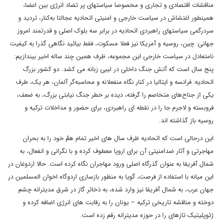
مناقشات اقتصادی و تجاری و مخصوصا سیاست‎های پر تضاد انرژی بین اعضا،
همینطور اغتشاش در سیاست خارجی و امنیتی اتحادیه عجالتا به‌کنار، تردید و
سردرگمی سیاستهای راهبردی اتحادیه در برابر سه بلوک اصلی و قدرتمند امروز
جهانی: چین، روسیه و آمریکا نیز فعلا مسکوت، فقط بیائید نگاهی گذرا به کیفیت
نامتعادل در سیاست خارجی این مجموعه، ظرف همین چند ساله اخیر بیندازیم:
پنج سال است که آتش جنگ داخلی در لیبی زبانه می کشد. دو کشور بزرگ
اتحادیه: فرانسه و ایتالیا در کنار نگاه منفعلانه و محاسبه‌گر آلمان، هر یک، طرف
یکی از جناح‌های متخاصم را گرفته، دیده بر خطر جنگ نیابتی بزرگ، به ضعف،
فروبسته و لاجرم جا را در نقطه ای راهبردی، برای حضور و مداخلات ترکیه و
روسیه باز گذاشته اند.
این درحالی است که اتحادیه ظرف سال های اخیر تمام همِّ خود را به بحران
مهاجرتی و آثار ضدامنیتی آن برای اروپا معطوف کرده و با نگرانی و انفعال، به
شمال آفریقا به عنوان گذرگاه اصلی ورود مهاجران نگاه کرده است. حالا اردوغان در
این میانه با استفاده از فرصت، گویا به منظور بازسازی اردوگاه اخوان المسلمین در
جهان عرب، به شمال آفریقا نیز وارد شده، به ذخائر گاز در شرق مدیترانه چشم
دوخته و مناقشه تاریخی ترکیه – یونان را به رقابت های انرژی اضافه کرده و
ژئوپلیتیک تازه‎ای را در حوزه مدیترانه رقم زده است.