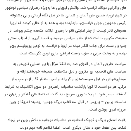
ناتو" خواستار استقلال عمل امنیتی اروپا در قبال آمریکا و فاصله گیری از سیاست
های واگرایی دونالد ترامپ شد. واکنش اروپایی ها به‌ویژه رهبران سیاسی نوظهور
در شرق اروپا، همین طور آلمان و شمالی ها در قبال نگاه آرمانی و بی پشتوانه
رئیس جمهوری جوان فرانسوی، بازدارنده بود و همه به او حالی کردند که اروپا
همچنان قادر نیست از چتر امنیتی ناتو با رهبری ایالات متحده چشم بپوشد. در
حقیقت مکرون با استفاده از خلاء سیاسی موجود و فاصله گیری از احزاب سنتی
چپ و راست، برای جذب افکار میانه در اروپا و فرانسه، به نوعی پوپولیسم روی
نهاده و به رقابت حزبی با حزب راست افراطی ماری لوپن نگریسته است.
سیاست خارجی آلمان در انتهای صدارت آنگلا مرکل با بی اعتناییِ تلویحی به
سیاست های اتحادیه ای مکرون و ذیل ملاحظات همیشه خویشتندارانه و
سوداپیشه‎اش در قبال سیاست‌های واگرایانه ترامپ، منتظر گذار از ترامپ و از
مرکل، هر دو است، تا گویا بازگشت مناسبات راهبردی دو سوی آتلانتیک به شرایط
گذشته، میسر شود. در یک داوری صریح باید گفت که تضادهای آشکار و پنهان در
مناسبات برلین – پاریس در قبال سه قطب بزرگ جهانی: روسیه؛ آمریکا و چین
امروزه امری روشن است.
رقابت اعضای بزرگ و کوچک اتحادیه در مناسبات دوجانبه و تلاش چین در ایجاد
شکاف بین اعضا، خود داستان دیگری است. امضا تفاهم نامه مهم دولت