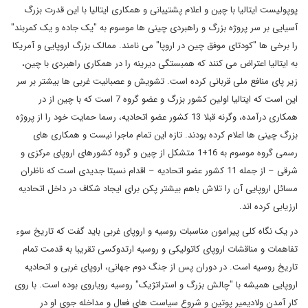
پوپولیست ایتالیا با چین و اعلام پشتیبانی و همکاری ایتالیا با این قدرت بزرگ
آسیایی بر سر پروژه بزرگ و راهبردی چینی ها موسوم به "یک جاده و یک کمربند"
را برخی ها "کودتای موفق چین در اروپا" می نامند. ممالک بزرگ اروپایی و آمریکا
به ایتالیا اعتراض می کنند که همبستگی دیرینه را در همکاری راهبردی با چین،
زیر پای منافع ملی قربانی کرده است. تشویش و عصبانیت غربی ها بیشتر بر سر
این است که ایتالیا اولین کشور بزرگ و عضو گروه 7 است که با چین از در
همکاری درآمده، وگرنه قبلا 13 کشور عضو اتحادیه، رسما حمایت خود را از پروژه
بزرگ چینی ها اعلام کرده بودند. تازه این تمام ماجرا نیست و همکاری های
رسمی گروه موسوم به 16+1 متشکل از چین و گروه کشورهای اروپای مرکزی و
شرقی – از جمله 11 کشور عضو اتحادیه – اقدام نسبتا جدیدی است که ناظران
مسائل اروپایی آن را تلاش باهم بیشتر پکن برای ایجاد شکاف در داخل اتحادیه
ارزیابی کرده اند.
در یک نگاه کلی پیرامون مناسبات روسیه و اروپای غربی باید گفت که تاریخ سوء
تفاهمات و مناقشات اروپای کاتولیکی و روسیه ارتدوکسی تقریبا به قدمت تمام
تاریخ روسیه است. در دوران پس از جنگ دوم جهانی، اروپای غربی و اتحادیه
اروپایی همیشه با "چالش بزرگ و استراتژیک" روسیه رویاروی بوده است. با روی
کار آمدن ولادیمیر پوتین و شروع سیاست های فعال و مداخله جوی او در