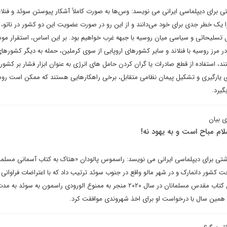
برای دیپلماسی ایرانی می نویسد: وس‌ها به صورت کاملاً آشکار پیوستن سوئد و فنلان
 یک خطر جدی برای خود می‌دانند و از این رو در صورت عضویت این دو کشور در ناتو، د
 تسلیحاتی و سیاسی میان روسیه با جبهه غرب خواهیم بود. بر این اساس، استقرار مو
 مرز روسیه با فنلاند و سایر کشورهای اروپایی از سوی کرملین، حمله به دیگر کشورهای
ند، استفاده از قطع صادرات یا گران کردن حامل های انرژی به عنوان ابزار فشار بر کشور
رای یارگیری و تشکیل پیمان نظامی متقابل، برخی راهکارهایی هستند که ممکن است روس
گیرد.
ی بیان
م مباح است و به یهود نه!
اشتی برای دیپلماسی ایرانی می نویسد: راسموس پالودان «هتاک به کتاب آسمانی مسلمان
 کشور دانمارک و در شهر مالو واقع در جنوب سوئد ترتیب داد که با اعتراضات فراوانی 
بود. در حالی که به آتش کشیدن کتاب مقدس مسلمانان در سال ۲۰۲۰ منجر به ممنوع الورودی راسمون به س
ر همین سال با درخواست او برای اخذ شهروندی موافقت کرد.