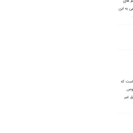
م های
ی به این
 است که
صوص
ق غیر