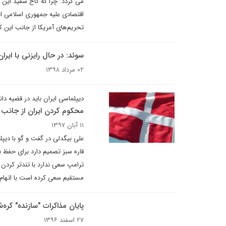
می گردد. چرا که کاخ سفید این 
اقتصادی علیه جمهوری اسلامی ایر
تحریم‌های آمریکا از جانب این
سوئد: در حال رایزنی با ای
۰۲ مرداد ۱۳۹۸
دیپلماسی ایران باید در قضیه دان
محکوم کردن ایران از جانب ا
۱۱ آبان ۱۳۹۷
علی بیگدلی در گفت و گو با دیپلم
قاره سبز تصمیم دارد برای حفظ ب
ترامپ سعی ندارد با تندتر کردن ش
مستقیم سعی کرده است با اتهام پرا
پایان مذاکرات "سازنده" کره‌
۲۷ اسفند ۱۳۹۶