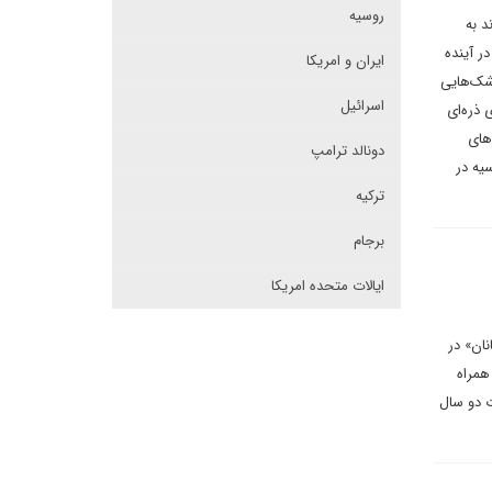
روسیه
د به
ر آینده
ایران و امریکا
شک‌هایی
اسرائیل
 ذره‌ای
های
دونالد ترامپ
یه در
ترکیه
برجام
ایالات متحده امریکا
ان» در
همراه
وئد به مدت دو سال