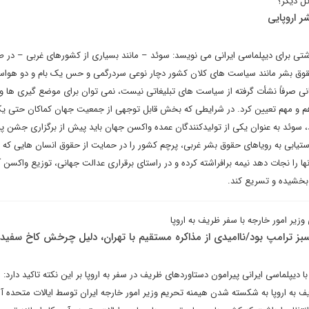
ل دیگر؟
 اروپایی
اشتی برای دیپلماسی ایرانی می نویسد: سوئد – مانند بسیاری از کشورهای غربی – در 
حقوق بشر مانند سیاست های کلان کشور دچار نوعی سردرگمی و حس یک بام و دو هواس
نی صرفاً نشأت گرفته از سیاست های تبلیغاتی نیست، نمی توان برای موضع گیری ها و 
هم و مهم تعیین کرد. در شرایطی که بخش قابل توجهی از جمعیت جهان کماکان حتی یک
د، سوئد به عنوان یکی از تولیدکنندگان عمده واکسن جهان باید پیش از برگزاری جشن پ
دستیابی به رویاهای حقوق بشر غربی، پرچم کشور را در حمایت از حقوق انسان هایی که ی
 را نجات دهد نیمه برافراشته کرده و در راستای برقراری عدالت جهانی، توزیع واکسن آس
بخشیده و تسریع کند.
ر امور خارجه با سفر ظریف به اروپا
ز ترامپ بود/ناامیدی از مذاکره مستقیم با تهران، دلیل چرخش کاخ سفی
ا دیپلماسی ایرانی پیرامون دستاوردهای ظریف در سفر به اروپا بر این نکته تاکید دارد: ا
 به اروپا به شکسته شدن هیمنه تحریم وزیر امور خارجه ایران توسط ایالات متحده آمر