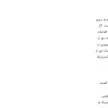
طرح ریزی
ت. اگر
اقدامات
 دوز از
یروزی در
ک دوز از
ترازنکا
د است
ولین
یکا باز