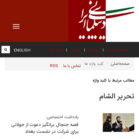
Toggle
vigation
صفحه نخست
درباره ما
عضویت
پیوند ها
ENGLISH
صفحه‌اصلی
کلید واژه ها
تماس با ما
RSS
مطالب مرتبط با کلید واژه
تحریر الشام
یادداشت اختصاصی:
قصه جنجال برانگیز دعوت از جولانی
برای شرکت در نشست بغداد