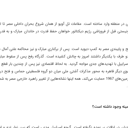
ی در منطقه وارد ساخته است. مقامات تل آویو از همان شروع بحران داخلی مصر تا ل
یونیستی قبل از فروپاشی رژیم دیکتاتور خواهان حفظ قدرت در خاندان مبارک و به قد
ح و پایبندی مصر به کمپ دیوید است. پس از برکناری مبارک و نیز محاکمه علنی آمال 
دو طرف با یکدیگر داشتند امروز به چالش کشیده است. گذرگاه رفح پس از سقوط مبار
سراییل با تهدیدهای جدی مواجه گردید. به لحاظ اقتصادی نیز پس از چندین بار قطع 
وی دیگر قاهره به محور مذکرات آشتی ملی میان دو گروه فلسطینی حماس و فتح در آ
خواسته فلسطینیان مبنی بر تشکیل دولت مستقل فلسطینی در سرزمین‌های 1967 حمایت می‌کند، همه اینها نشانه‌هایی از تغییر راهبرد خارجی م
زمینه وجود داشته است؟
 در ایالات بر عهده نگرفته است. گرچه اسراییل مدعی است که بین نوار غزه و ای