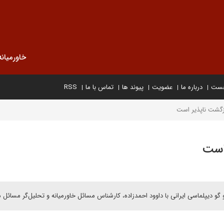
خاورمیانه
خست
درباره ما
عضویت
پیوند ها
تماس با ما
RSS
ازگشت ناپذیر است
 است
گو دیپلماسی ایرانی با داوود احمدزاده، کارشناس مسائل خاورمیانه و تحلیل‌گر مسائل 