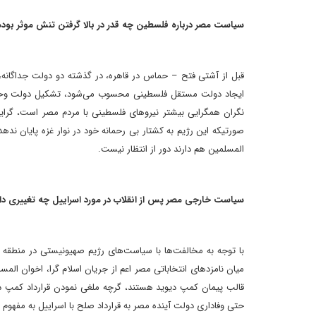
سیاست مصر درباره فلسطین چه قدر در بالا گرفتن تنش موثر بود
قبل از آشتی فتح – حماس در قاهره، در گذشته دو دولت جداگانه، بر
ایجاد دولت مستقل فلسطینی محسوب می‌شود، تشکیل دولت وحدت م
نگران همگرایی بیشتر نیروهای فلسطینی با مردم مصر است، گرا
صورتیکه این رژیم به کشتار بی رحمانه خود در نوار غزه پایان ند
المسلمین هم دارند دور از انتظار نیست.
سیاست خارجی مصر پس از انقلاب در مورد اسراییل چه تغییری د
با توجه به مخالفت‌ها با سیاست‌های رژیم صهیونیستی در منطقه 
میان نامزدهای انتخاباتی مصر اعم از جریان اسلام گرا، اخوان المس
قالب پیمان کمپ دیوید هستند، گرچه ملغی نمودن قرارداد کمپ دی
حتی وفاداری دولت آینده مصر به قرارداد صلح با اسراییل به مفهو