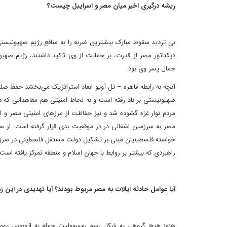
ریشه درگیری اخیر میان مصر و اسراییل چیست؟
بی تردید سقوط مبارک بیشترین ضربه را به منافع رژیم صهیونیست
دیکتاتور مصر از قدرت، بر حمایت از وی تاکید داشتند، رژیم صه
جمال پسر وی بود.
آنچه به رابطه قاهره – تل آویو ابعاد استراتژیک می‌بخشد حفظ صل
صهیونیستی بر باد رفته است و به لحاظ امنیتی هم معاهداتی که 
مردم نوار غزه گشوده شد و نیز حفاظت از مرزهای امنیتی مصر و ا
مصر به سرزمین اشغالی در در موقعیت بدی قرار گرفته است. از س
راهبردی که بیشتر بر روابط با جهان اسلام و منطقه تمرکز یافته است.
آیا عوامل حادثه ایالات به مصر مربوط بودند؟ آیا تهدیدی در این 
هنوز هیچ گروهی به شکل رسمی‌مسوولیت حمله به اتوبوس یهودیان