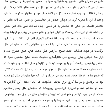
غالی در بحران هایی همچون، هائیتی، سودان، کامرون، نیجریه و بروندی شد.
بعد از دبیرکلی کوفی عنان به عنوان نماینده دبیر کل در افغانستان انتخاب شد. او
ازسال 1997 دو دوره نماینده دبیرکل در افغانستان بود و سالهای حکومت طالبان
و بعد از آن را تجربه کرد. در دوران حضور در افغانستان او حتی ملاقات هایی با
ملاعمر داشت. در حالی که ملاعمر به هر کسی اجازه ملاقات نمی داد. این نشان
می دهد که او دیپلمات برجسته و دارای توانایی های جدی در برقراری ارتباط بوده
است. اما به نظر می رسد که او در افغانستان توفیق آنچنانی نداشت و از این
سمت استعفا داد و به سازمان ملل برگشت. در سالهایی که به سازمان ملل
برگشت در مورد عملیات حفظ صلح سازمان ملل بحث های جدی مطرح شد و
قرار شد هیئتی برای بررسی علل ناکارآمدی عملیات حفظ صلح تشکیل شود که
لخضر براهیمی ریاست آن را بر عهده گرفت و گزارش سال 2000 این هیئت در
رابطه عملیات حفظ صلح سازمان ملل بسیار مهم است. به دلیل که به مشکلاتی
که خصوصا در افریقا ایجاد شده بود می پرداد و این که چرا سازمان ملل نتوانسته
بود در بروندی و رواندا کاری برای توقف خشونت ها انجام دهد. این گزارش به
اسم او منتشر شد و امروزه «براهیمی ریپورت» در سازمان ملل بسیار مشهور
است. او در دوره کوتاهی هم نماینده دبیرکل سازمان ملل در عراق بود. ابراهیمی
همچنین عضو بسیاری از این سازمانها و موسسات بین المللی است. او عضو
هیئت مدیره موسسه صلح استکلهم است که بسیار مهم در خلع سلاح اهمیت