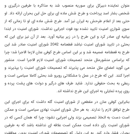
عنوان نماینده دبیرکل برای سوریه منصوب شد به مذاکره با طرفین درگیری و
شخص بشار اسد پرداخت و طرح شش ماده ای برای حل این بحران ارائه داد. او
حتی بعد از اعلام طرحش به ایران نیز آمد. طرح شش ماده ای او تا زمانی که از
سوی شواری امنیت تایید نشده بود قوت اجرایی نداشت. شورای امنیت در ابتدا
بیانیه ای صادر کرد و این طرح را در زیر بیانیه آورد. بعد از آن نیز برای این که
بحثی در تایید شورای امنیت نباشد قطعنامه 2042 شورای امنیت صادر شد این
طرح به قعطنامه ضمیمه شد و بر این اساس طرح کوفی عنان لازما الاجرا شد؛ چرا
که براساس منشورملل متحد تصمیمات شورای امنیت لازم الاجرا است. منشور
می گوید اعضای ملل متحد می پذیرند که تصمیمات شورای امنیت را بپذیرند و
اجرا کنند. این که طرح در عمل با مشکلاتی روبرو شد بحثی کاملا سیاسی است و
ربطی به بحث حقوقی ندارد. شاید طرف های درگیر و دولت های پشت پرده و
روی پرده تمایلی به اجرای این طرح نداشته اند.
بنابراین کوفی عنان در مقطعی از شورای امنیت گله داشت که برای اجرای این
طرح توافق لازم را ندارند. به هر حال شورای امنیت نهادی سیاسی است و ممکن
است دست به اتخاذ تصمیمی بزند ولی اجرایی نشود؛ چرا که همان کسی که در
شورای امنیت رای داده است ممکن است علاقه ای نداشته باشد که به طرفین
بحران فشار وارد کند. به این دلیل که تصمصمات شورای امنیت بدون موافقت