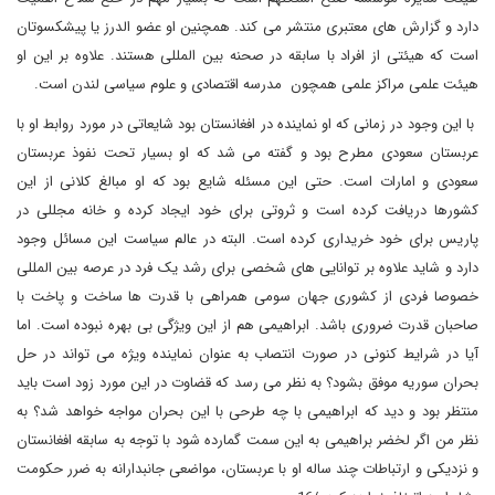
دارد و گزارش های معتبری منتشر می کند. همچنین او عضو الدرز یا پیشکسوتان
است که هیئتی از افراد با سابقه در صحنه بین المللی هستند. علاوه بر این او
هیئت علمی مراکز علمی همچون مدرسه اقتصادی و علوم سیاسی لندن است.
با این وجود در زمانی که او نماینده در افغانستان بود شایعاتی در مورد روابط او با
عربستان سعودی مطرح بود و گفته می شد که او بسیار تحت نفوذ عربستان
سعودی و امارات است. حتی این مسئله شایع بود که او مبالغ کلانی از این
کشورها دریافت کرده است و ثروتی برای خود ایجاد کرده و خانه مجللی در
پاریس برای خود خریداری کرده است. البته در عالم سیاست این مسائل وجود
دارد و شاید علاوه بر توانایی های شخصی برای رشد یک فرد در عرصه بین المللی
خصوصا فردی از کشوری جهان سومی همراهی با قدرت ها ساخت و پاخت با
صاحبان قدرت ضروری باشد. ابراهیمی هم از این ویژگی بی بهره نبوده است. اما
آیا در شرایط کنونی در صورت انتصاب به عنوان نماینده ویژه می تواند در حل
بحران سوریه موفق بشود؟ به نظر می رسد که قضاوت در این مورد زود است باید
منتظر بود و دید که ابراهیمی با چه طرحی با این بحران مواجه خواهد شد؟ به
نظر من اگر لخضر براهیمی به این سمت گمارده شود با توجه به سابقه افغانستان
و نزدیکی و ارتباطات چند ساله او با عربستان، مواضعی جانبدارانه به ضرر حکومت