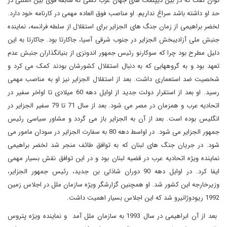
توان گفت که در بین دیپلمات های جهان عرب کسی که سابقه قوی بین المللی در
حد او داشته باشد سراغ نداریم. او مناصب فوق العاده مهمی در کارنامه خود دارد.
لخضر براهیمی از زمان جنگ های الجزایر برای استقلال از سلطه فرانسه، نماینده
جنبش ملی آزادیبخش الجزایر در جنوب شرقی آسیا، جاکارتا بود. جاکارتا به این
دلیل مطرح بود چرا که سوکارنو رئیس جمهور اندونزی از بنیانگذاران جنبش عدم
تعهد بود و به گروههایی که به دنبال استقلال کشورشان بودند کمک می کرد و
شخصیت ضد استعماری داشت. بعد از استقلال الجزایر نیز او به مناصب مهمی
رسید. او بعد از استقرار دولت جدید از اوایل دهه 60 میلادی تا اواخر سفیر در
اتحادیه عرب و همزمان در مصر می شود. بعد از سال 71 تا 79 سفیر الجزایر در
انگلیس بوده است. بعد از آن به الجزایر باز می گردد و مشاور سیاسی رئیس
جمهور الجزایر می شود. در اواسط دهه 80 به سفارت الجزایر در سودان مامور می
شود. در جریان جنگ های لبنان که به توافق طائف منجر شد لخضر براهیمی
نماینده ویژه اتحادیه عرب در قضیه لبنان بود و در این توافق نقش بسیار مهمی
ایفا کرد. در اوایل دهه 90 دوران شاذلی بن جدید، رئیس جمهور الجزایر،
وزیرخارجه این کشور شد. او همچنین گزارشگر ویژه سازمان ملل در اجلاس زمین
1992 ریودوژانیرو شد که این اجلاس بسیار اهمیت داشت.
بعد از آن ابراهیمی در سال 1993 به سازمان ملل آمد و نماینده ویژه پتروس