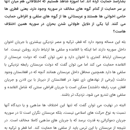
بشاراسد حمایت کرده اند
.
اما امروزه شاهد هستیم که اختلافاتی هم میان آنها
بر سر حمایت از کدام گروه های مخالف در سوریه وجود دارد، یعنی قطری ها
حامی اخوانی ها هستند و عربستانی ها از گروه های سلفی و افراطی حمایت
می کنند
.
آیا یکی از دلایل طولانی شدن بحران در سوریه همین اختلاف
هاست؟
بله این مساله وجود دارد که قطر، ترکیه و مصر نزدیکی بیشتری با جریان اخوان
داخل سوریه دارند اما اینکه با القاعده و سلفی ها ارتباط دارند روشن نیست. اما
عربستان ارتباط کمتری با اخوان دارد و نمی توان گفت که دولت عربستان از
القاعده حمایت می کند اما می توان گفت که دولت عربستان رابطه نزدیکی با
سلفی ها دارد.همچنین محافل داخل عربستان همانند آنچه که در افغانستان وجود
داشت (برخی از نهادهای ذی نفوذ در افغانستان از دیرباز با بن لادن و جریان
افغان عرب رابطه داشتند) ممکن است با جریان افراطی سنتی که شامل القاعده و
سلفی های تندرو می شود، نزدیک تر باشند.
البته در نهایت می توان گفت که تنها این اختلاف ها مذهبی و یا دیدگاه آنها
نسبت به نوع حرکت های اسلامی نیست، بلکه عربستان نگران است تا در سوریه
جریان دموکراتی به قدرت برسد که با جریان های مذهبی کاملا مخالف است. در
نتیجه از عربستان با این ترس باید از سلفی ها حمایت کند. اما قطر و ترکیه به