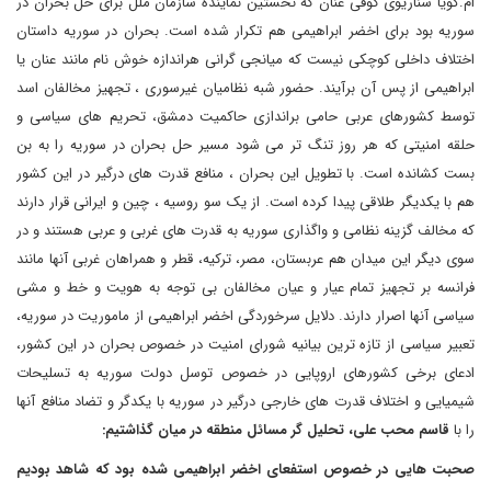
ام.گویا سناریوی کوفی عنان که نخستین نماینده سازمان ملل برای حل بحران در
سوریه بود برای اخضر ابراهیمی هم تکرار شده است. بحران در سوریه داستان
اختلاف داخلی کوچکی نیست که میانجی گرانی هراندازه خوش نام مانند عنان یا
ابراهیمی از پس آن برآیند. حضور شبه نظامیان غیرسوری ، تجهیز مخالفان اسد
توسط کشورهای عربی حامی براندازی حاکمیت دمشق، تحریم های سیاسی و
حلقه امنیتی که هر روز تنگ تر می شود مسیر حل بحران در سوریه را به بن
بست کشانده است. با تطویل این بحران ، منافع قدرت های درگیر در این کشور
هم با یکدیگر طلاقی پیدا کرده است. از یک سو روسیه ، چین و ایرانی قرار دارند
که مخالف گزینه نظامی و واگذاری سوریه به قدرت های غربی و عربی هستند و در
سوی دیگر این میدان هم عربستان، مصر، ترکیه، قطر و همراهان غربی آنها مانند
فرانسه بر تجهیز تمام عیار و عیان مخالفان بی توجه به هویت و خط و مشی
سیاسی آنها اصرار دارند. دلایل سرخوردگی اخضر ابراهیمی از ماموریت در سوریه،
تعبیر سیاسی از تازه ترین بیانیه شورای امنیت در خصوص بحران در این کشور،
ادعای برخی کشورهای اروپایی در خصوص توسل دولت سوریه به تسلیحات
شیمیایی و اختلاف قدرت های خارجی درگیر در سوریه با یکدگر و تضاد منافع آنها
را با
قاسم محب علی، تحلیل گر مسائل منطقه در میان گذاشتیم:
صحبت هایی در خصوص استفعای اخضر ابراهیمی شده بود که شاهد بودیم