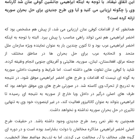
این اتفاق نیفتاد
.
با توجه به اینکه ابراهیمی جانشین کوفی عنان شد کارنامه
وی را چگونه ارزیابی می کنید و آیا وی طرح جدیدی برای حل بحران سوریه
ارائه کرده است؟
همانطور که از اقدامات کوفی عنان ارزیابی می شد، از پیش هم مشخص بود که
اخضر ابراهیمی هم نمی تواند راهی مناسب را پیش ببرد. البته با توجه به اینکه
اخضر ابراهیمی عرب بود و تا کنون چندین بار به عنوان نماینده ویژه سازمان ملل
متحد و اتحادیه عرب برای حل بحران ها در مناطق مختلف از
جمله عراق، افغانستان، لبنان، سوریه، هائیتی و آفریقای جنوبی انجام وظیفه کرده،
شاید با کوفی عنان تفاوت هایی داشته است. اما شرایط و وضعیت داخلی سوریه
به گونه ای نیست که اقدامات و طرح های اخضر ابراهیمی موفق شود، در نتیجه
به تدریج از تحرک وی کاسته شد. در صورتی طرح های وی موفق خواهد بود که
طرف های اصلی درگیر در داخل ویا خارج از سوریه به نتیجه ای رسیده تا
ابراهیمی بتواند به عنوان کاتالیزور فعالیت کند، در غیر اینصورت خود وی به تنهایی
تاثیری در حل بحران سوریه نداشته و نخواهد داشت.
همچنین به نظر نمی رسد طرح جدیدی وجود داشته باشد. در حقیقت طرح
اصلی اخضر ابراهیمی مذاکره مخالفان با دولت بشاراسد بوده است و در دوره ای
گروه های مخالف با آن مخالفت می کردند، اما به تدریج مواضع معاذ الخطیب،