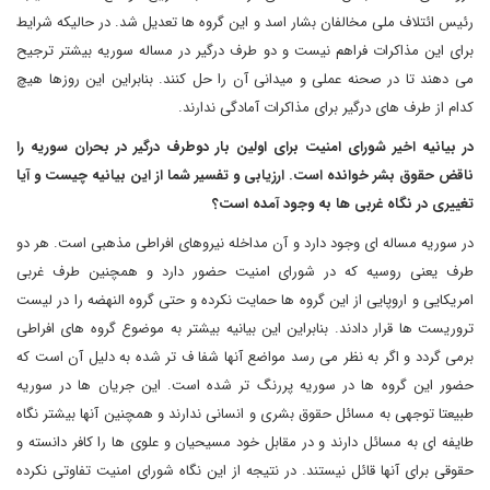
رئیس ائتلاف ملی مخالفان بشار اسد و این گروه ها تعدیل شد. در حالیکه شرایط
برای این مذاکرات فراهم نیست و دو طرف درگیر در مساله سوریه بیشتر ترجیح
می دهند تا در صحنه عملی و میدانی آن را حل کنند. بنابراین این روزها هیچ
کدام از طرف های درگیر برای مذاکرات آمادگی ندارند.
در بیانیه اخیر شورای امنیت برای اولین بار دوطرف درگیر در بحران سوریه را
ناقض حقوق بشر خوانده است
.
ارزیابی و تفسیر شما از این بیانیه چیست و آیا
تغییری در نگاه غربی ها به وجود آمده است؟
در سوریه مساله ای وجود دارد و آن مداخله نیروهای افراطی مذهبی است. هر دو
طرف یعنی روسیه که در شورای امنیت حضور دارد و همچنین طرف غربی
امریکایی و اروپایی از این گروه ها حمایت نکرده و حتی گروه النهضه را در لیست
تروریست ها قرار دادند. بنابراین این بیانیه بیشتر به موضوع گروه های افراطی
برمی گردد و اگر به نظر می رسد مواضع آنها شفا ف تر شده به دلیل آن است که
حضور این گروه ها در سوریه پررنگ تر شده است. این جریان ها در سوریه
طبیعتا توجهی به مسائل حقوق بشری و انسانی ندارند و همچنین آنها بیشتر نگاه
طایفه ای به مسائل دارند و در مقابل خود مسیحیان و علوی ها را کافر دانسته و
حقوقی برای آنها قائل نیستند. در نتیجه از این نگاه شورای امنیت تفاوتی نکرده