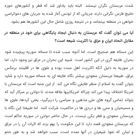
شدت عربستان نگران نیستند. البته باید یاداور شد که قطر و کشورهای حوزه
خلیج فارس نگرانی دارند جریانی که از تونس آغاز شده به جریان های دموکراسی
خواهی در منطقه بینجامد و در نتیجه روزی شامل حال این کشورها هم بشود.
آیا می توان گفت که عربستان به دنبال ایجاد پایگاهی برای خود در منطقه در
مقابل اتحاد ایران و عراق با اکثریت شیعه است؟
این مساله هم صحیح است، اما آنچه سبب شده تا مساله سوریه پیچیده شود
بحران طایفه گری در این کشور است. شبیه این بحران در عراق نیز وجود دارد، اما
در سوریه به دلیل آنکه اکثریت اهل سنت بوده و علوی ها در اقلیتند برعکس
عراق، طبیعتا عربستان سعودی بیشتر نگاه طایفه ای به مساله سوریه دارد و شاید
بتوان گفت به اسلام از منظر طایفی نگاه می کند. از این جنبه است که عربستان با
امریکا اختلاف پیدا می کند چراکه امریکاییها علاقه مندند تا دولتی بر سرکار آید که
بتواند تمامی گروه های ملی مذهبی و سیاسی را دربرگیرد، یعنی کردها، علوی ها
و مسیحیان و سنی ها و دردی ها در حاکمیت شرکت کنند. اما طبیعتا این نگاه با
عربستان سعودی و قطر یکی نیست، در حال حاضر دولتی در سوریه حاکم است
که عربستان سعودی قصد دارد تا این حکومت را بهم بزند که اثرات آن را در عراق
و لبنان که نفوذ شیعیان در آنها عمده است، سبب خواهد شد و به طور حتم