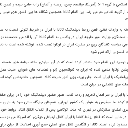
این اقدام در شرایطی انجام شده که گفت و گو های هسته جمهوری اسلامی با گروه 1+5 (آمریکا، فرانسه، چین، روسیه و آلمان) را به جایی نب
ب از گزینه نظامی دم می زند. این اقدام کانادا همچنین شکاف ها بین کشور های غربی را
ند.
ه به واردات نفتی، قطع روابط دیپلماتیک کانادا با ایران در شرایط کنونی نسبت به سا
 سخنگوی وزارت امور خارجه ایران در واکنس به اقدام کانادا آن را اقدامی خصمنانه ت
هی مراجعه کنندگان روی در سفارت ایران در اوتاوا نصب شده، نوشته شده است به دن
 کنسولی ارائه نمی شود.
در توجیه این اقدام خود منتشر کرده است که در آن مواردی مانند برنامه های هسته ا
ین اوتاوا مدعی شده که ایران به کنوانسیون ژنو و قطعنامه های شورای امنیت عمل 
 دیپلماتیک با ایران است. جان بیرد، وزیر امور خارجه کانادا همچنین خاطرنشان کرده اس
ات های کانادایی در ایران است.
 ایران بر سر اعمال تحریم واردات نفت، هنوز حضور دیپلماتیک خود را در ایران حفظ 
طع کرده اما سوئیس به عنوان یک کشور اروپایی همچنان جایگاه سنتی خود به عنوان ح
ری اعضای سفارتش در تهران که مدت کوتاهی پس از انقلاب اتفاق افتاد، روابط خود را
ر حالی است که قطع روابط کانادا با ایران کانال ارتباطی دیگری که آمریکا می توانس
مسدود کرده است. کانادا و انگلیس کانال های اصلی جمع آوری اطلاعات از ایران برای 