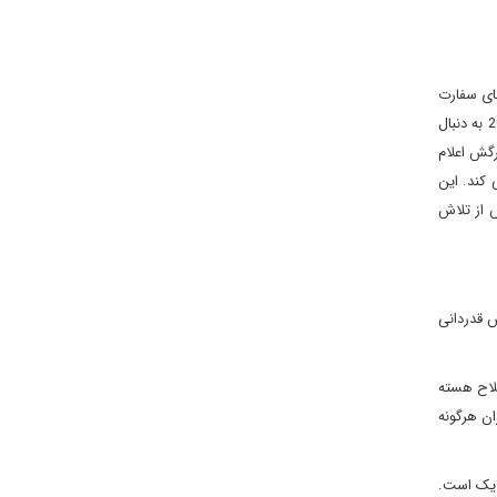
 در ماجرای گروگانگیری اعضای سفارت
آمریکا در تهران، بسیار متشنج شد. اما دو کشور از سال 1996 با تبادل سفرا روابط دیپلماتیک معمول را از سر گرفتند. اما این روابط بار دیگر در سال 2003 به دنبال
رگش اعلام
 کند. این
. تهران پس از تلاش
ش قدردانی
سلاح هسته
ان هرگونه
شریک است.