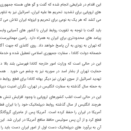
های اروپایی برای تشدید تحریم ها علیه ایران، اسرائیل نیز به تناو
می کشد که هر یک به نوعی برای تحریم و ایزوله ایران تلاش می کن
باید گفت با توجه به تقویت روابط ایران با کشور های آسیایی وابست
پیامد های محدودتری برای ایران به همراه دارد. رامین مهمانپرست،
که تهران به زودی به آن پاسخ خواهد داد. روی کاغذی که جهت آگا
خصمانه دولت کانادا ، سفارت جمهوری اسلامی تعطیل شده و خدمات
این در حالی است که وزارت امور خارجه کانادا فهرستی بلند بالا 
حمایت تهران از بشار اسد در سوریه نیز به چشم می خورد . همچن
تهدید اسرائیل از سوی تهران نیز دیگر بهانه کانادا برای قطع روابط
به حمله سال گذشته به سفارت انگلیس در تهران، نگران امنیت دیپلم
این در حالی است اغلب کشورهای اروپایی با وجود افزایش تنش ها با
هرچند انگلیس از سال گذشته روابط دیپلماتیک خود را با ایران ق
آمریکا در ایران را حفظ کرده است. آمریکا پس از ماجرای گروگانگی
قطع کرد و از آن پس سوئیس حافظ منافع آمریکا در ایران شد. این د
آن به برآورد های دیپلماتیک دست اول از امور ایران دست باید را 