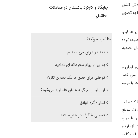
رده و ضمن تلاش کشور
جایگاه و کارکرد پاکستان در معادلات
 به تصویر
منطقه‌ای
ل ها قبل،
مطالب مرتبط
وصیف کرده
بال تصمیم
باید در ایران می ماندیم
به ایران پیام محرمانه ای ندادیم
ی ایران و
نمی کند.
توافقی برای صلح یا یک بحران تازه؟
ت با توجه
این لبنان، چگونه همان «لبنان» می‌شود؟
کرده اند.
لبنان؛ گره توافق
افظ منافع
تحولی شگرف در خاورمیانه!
 با ایران
ت از طریق
آمریکا به