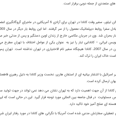
 های متعددی از جمله دوبی برقرار است.
روابط کانادا با ایران پس از انقلاب اسلامی و به دنبال نقش آفرینی کن تیلور، سفیر وقت کانادا در تهران برای آزادی 6 آمریکایی
چار بحران شد. وی در جریان عکاسی خارج از زندان اوین دستگیر و پس از مدتی خبر م
س ایرانی – کانادایی تبار را نیز به عنوان یکی از عوامل اختلاف با تهران مطرح می
درحالی است که به دنبال دستور تهران برای خروج سفیر کانادا ایران در سال 2007، کانادا هیچگاه سفیر تام الاختیاری در تهران نداشته است
است خاک ایران را ترک کند.
 اسرائیل با انتشار بیانیه ای از استفان هارپر، نخست وزیر کانادا به دلیل رهبری قاطع
جهان ارسال کرده است.
 کانادا از آن جهت اهمیت دارد که به تهران نشان می دهد نمی تواند در جهت تولید 
ساس مسئولیت در قبال جامعه بین المللی مورد توجه قرار گیرد. این در حالی است که ایر
سته ای صلح آمیز خود تاکید دارد.
رای تعطیلی سفارتش مدعی شده است آمریکا با نگرانی های کانادا در مورد رفتار ایران 