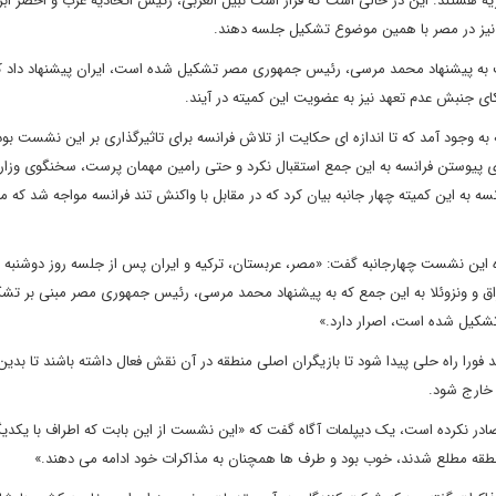
 هستند. این در حالی است که قرار است نبیل العربی، رئیس اتحادیه عرب و اخضر ابر
 نیز در مصر با همین موضوع تشکیل جلسه دهند.
 به پیشنهاد محمد مرسی، رئیس جمهوری مصر تشکیل شده است، ایران پیشنهاد داد که
یکای جنبش عدم تعهد نیز به عضویت این کمیته در آیند.
 وجود آمد که تا اندازه ای حکایت از تلاش فرانسه برای تاثیرگذاری بر این نشست بود
ی پیوستن فرانسه به این جمع استقبال نکرد و حتی رامین مهمان پرست، سخنگوی وزار
نسه به این کمیته چهار جانبه بیان کرد که در مقابل با واکنش تند فرانسه مواجه شد که 
 این نشست چهارجانبه گفت: «مصر، عربستان، ترکیه و ایران پس از جلسه روز دوشنبه
راق و ونزوئلا به این جمع که به پیشنهاد محمد مرسی، رئیس جمهوری مصر مبنی بر تشک
شکیل شده است، اصرار دارد.»
ید فورا راه حلی پیدا شود تا بازیگران اصلی منطقه در آن نقش فعال داشته باشند تا بدی
خارج شود.
صادر نکرده است، یک دیپلمات آگاه گفت که «این نشست از این بابت که اطراف با یکدیگ
نطقه مطلع شدند، خوب بود و طرف ها همچنان به مذاکرات خود ادامه می دهند.»