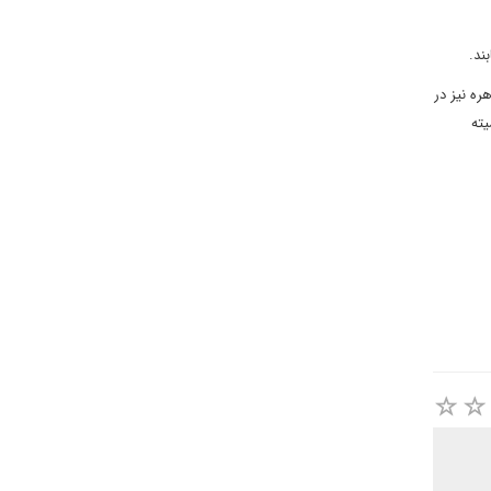
ند.
ه نیز در
یته