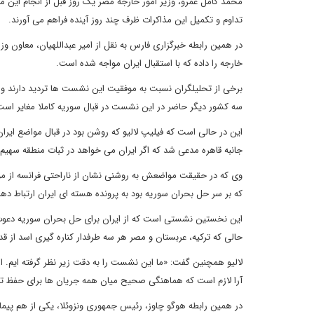
محمد کامل عمرو، وزیر امور خارجه مصر یک روز قبل از انجام این 
تداوم و تکمیل این مذاکرات ظرف چند روز آینده فراهم می آورند.
در همین رابطه خبرگزاری فارس به نقل از امیر عبداللهیان، معاون و
خارجه را داده که با استقبال ایران مواجه شده است.
برخی از تحلیلگران نسبت به موفقیت این نشست ها تردید دارند و گم
سه کشور دیگر حاضر در این نشست در قبال سوریه کاملا مغایر است
این در حالی است که فیلیپ لالیو که روشن بود در قبال مواضع ایر
جانبه قاهره مدعی شد که اگر ایران می خواهد در ثبات منطقه سهیم با
وی که در حقیقت مواضعش به روشنی نشان از ناراحتی فرانسه از موا
که بر سر حل بحران سوریه بود به پرونده هسته ای ایران ارتباط دهد
این نخستین نشستی است که از ایران برای حل بحران سوریه دعوت می
حالی که ترکیه، عربستان و مصر هر سه طرفدار کناره گیری اسد از ق
لالیو همچنین گفت: «ما این نشست را به دقت زیر نظر گرفته ایم. ا
آرا لازم است که هماهنگی صحیح میان همه جریان ها برای حفظ ت
در همین رابطه هوگو چاوز، رئیس جمهوری ونزوئلا، یکی از هم پیمان