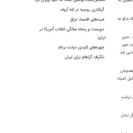
اهیمی به
گرفتاری روسیه در تله آزوف
 عراق به
امیدهای اقتصاد عراق
دویست و پنجاه سالگی انقلاب آمریکا در
. بدین
ترازو
ت امور
چهره‌های کلیدی دولت برنام
مدعی شد
تلگراف گراهام برای ایران
 همچنان
یل کمیته
ن ترتیب
ر تبادل