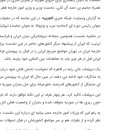
نشست به دنبال راهکاری برای خروج سوریه از بحران جاری در سوریه
همراه جاسم بن حمد آل ثانی، نخست وزیر و وزیر امور خارجه قطر
به گزارش وبسایت شبکه خبری
الجزیره
، در این جلسه که در حقیقت
عنوان رئیس دوره ای اتحادیه عرب و ونزوئلا به عنوان نماینده تروئ
در حاشیه نشست همچنین مجادله دیپلماتیکی میان ایران و فرانسه به
ترتیب که ایران از پیشنهاد دیگر کشورهای حاضر در این نشست برا
خارجه ایران در تهران مواضع صریح ایران را در قبال رد پیوستن فرا
ایران قبل از هر چیز باید به معاهدات بین المللی خود پایبند باشد.
یک دیپلمات عالی رتبه در قاهره که نخواست نامش فاش شود درباره
به مذاکرات خود ادامه می دهند در عین حال که ایران به پیوستن ع
ای متشکل از کشورهای قدرتمند خاورمیانه برای حل بحران سوریه ت
این دیپلمات تاکید کرد، هر چهار طرف بر این نکته توافق دارند که با
خون ریزی ها در سوریه متوقف شده و بحران از وضعیت فعلی اش 
به رغم این که وزرات امور خارجه مصر بیانیه ای درباره این نشست 
نظر کرده و از نظرات هم بر سر مواضع کشورشان در قبال تحولات م