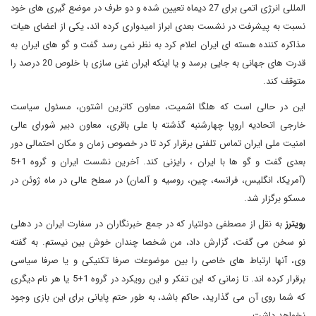
المللی انرژی اتمی برای 27 دیماه تعیین شده و دو طرف در موضع گیری های خود
نسبت به پیشرفت در نشست بعدی ابراز امیدواری کرده اند، یکی از اعضای هیات
مذاکره کننده هسته ای ایران اعلام کرد به نظر نمی رسد گفت و گو های ایران به
قدرت های جهانی به جایی برسد و یا اینکه ایران غنی سازی با خلوص 20 درصد را
متوقف کند.
این در حالی است که هلگا اشمیت، معاون کاترین اشتون، مسئول سیاست
خارجی اتحادیه اروپا چهارشنبه گذشته با علی باقری، معاون دبیر شورای عالی
امنیت ملی ایران تماس تلفنی برقرار کرد تا در خصوص زمان و مکان احتمالی دور
بعدی گفت و گو ها با ایران ، رایزنی کند. آخرین نشست ایران و گروه 1+5
(آمریکا، انگلیس، فرانسه، چین، روسیه و آلمان) در سطح عالی در ماه ژوئن در
مسکو برگزار شد.
رویترز
به نقل از مصطفی دولتیار که در جمع خبرنگاران در سفارت ایران در دهلی
نو سخن می گفت، گزارش داد، من شخصا چندان خوش بین نیستم. به گفته
وی، آنها ارتباط های خاصی را بین موضوعات صرفا تکنیکی و یا صرفا سیاسی
برقرار کرده اند. تا زمانی که این تفکر و این رویکرد در گروه 1+5 یا هر نام دیگری
که شما روی آن می گذارید، حاکم باشد، به طور حتم پایانی برای این بازی وجود
نخواهد داشت.