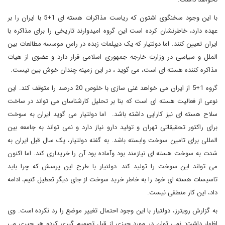
با این وجود سخنگوی اشتون که ریاست مذاکرات هسته ای 1+5 با ایران را بر
عهده دارد، خاطرنشان کرده است این گروه امیدوارند تاریخی را برای مذاکره با
ایران تعیین کنند. اما دولتیار که یک دیپلمات زبده در راس موسسه مطالعات بین
الملل و سیاسی در وزارت خارجه جمهوری اسلامی قرار دارد و عضوی از هیات
مذاکره کننده هسته ای است، می گوید ، در این زمینه چندان خوش بین نیست.
گروه 1+5 از ایران می خواهد غنی سازی با خلوص 20 درصد را متوقف کند. این
نوعی از فعالیت هسته ای است که بنا بر تحلیل کارشناسان می تواند در ساخت
سلاح هسته ای نیز کارایی داشته باشد. اما دولتیار می گوید ایران به سوخت
برای راکتور تحقیقاتی تهران و تولید دارو نیاز دارد و نمی تواند به جامعه بین
المللی برای تامین سوخت وابسته باشد. به گفته دولتیار، یک سال قبل ایران به
شدت به سوخت هسته ای نیازمند بود وآماده بود آن را خریداری کند. اما اکنون
می تواند این سوخت را تولید کند. دولتیار با طرح این پرسش که چرا باید
تاسیسات هسته ای خود را به خاطر خرید سوخت از جای دیگر تعطیل کنیم، ادامه
داد، این کار منطقی نیست.
به گزارش رویترز، دولتیار با این وجود احتمال تغییر موضع را رد نکرده است. وی
اظهار داشت: نمی توان در مورد چیزی از قبل تصمیم گیری کردو هر چیری می