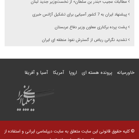
مطالبات عجیب «بندر بن سلطان» از نخست‌وزیر جدید لبنان
پیشنهاد ایران به 7 کشور آسیایی برای تشکیل آژانس خبری
پشت پرده برکناری معاون وزیر دفاع عربستان
تشدید نگرانی ریاض از گسترش نفوذ منطقه ای ایران
خاورمیانه
پرونده هسته ای
اروپا
آمریکا
آسیا و آفریقا
© کلیه حقوق قانونی این سایت متعلق به سایت دیپلماسی ایرانی و استفاده از