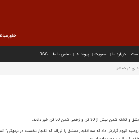
خاورمیانه
خست
درباره ما
عضویت
پیوند ها
تماس با ما
RSS
ه ای در دمشق
 30 تن و زخمی شدن 50 تن خبر دادند.
روسیه الیوم گزارش داد که سه انفجار دمشق را لرزاند که انفجار نخست در نزدیکی" ال
طقه رکن الدین بوده داده است.