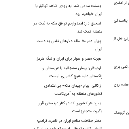
 از اعضای
بسنت مدعی شد: به زودی شاهد توافق با
ایران خواهیم بود
یگاه لیبرتی عراق پناهندگی
اسحاق دار: امیدواریم توافق مکه به ثبات در
منطقه کمک کند
تی قبل از
پایان عمر ۵۰ ساله دلارهای نفتی به دست
ایران
عبرت مصر و سوئز برای ایران و تنگه هرمز
ائمی برای
اردوغان: پیمان سه‌جانبه با عربستان و
پاکستان علیه هیچ کشوری نیست
دهنده روح
زاکانی: پیام «پیمان مکه» بی‌اعتمادی
کشورهای منطقه به آمریکاست
یمن: هر کشوری که در کنار عربستان قرار
بگیرد، متجاوز است
این گروهک
دفتر حفاظت منافع ایران در قاهره: ترامپ
التماس‌کننده توافقی است که خود ویران کرد