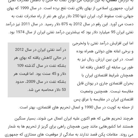
به گزارش
نشنال،
به این ترتیب می توان گفت که حتی با کاهش صادرات نفتی
ایران، جمهوری اسلامی از بهای بالای نفت نفع برده است. در سال 1999 که بهای
جهانی نفت سقوط کرد، ایران تنها 250 دلار برای هر نفر از راه صادرات نفت به
دست می آورد. این رقم در سال 2012 به 875 دلار رسید. در سال 2011 نیز درآمد
نفتی ایران 95 میلیارد دلار بود که بیشترین درآمد نفتی ایران از سال 1974 بود.
اما این افزایش درآمد نفتی با ولخرجی
در آمد نفتی ایران در سال 2012
و برخی اعانه های دولتی همراه بوده
در حالی کاهش یاقته که بهای هر
است. در این بین ارزش ریال نیز به
بشکه نفت در سال گذشته 109
طور بی سابقه ای کاهش یافته اما
دلار و 45 سنت بود. اما قیمت هر
همچنان شرایط اقتصادی ایران با
بشکه نفت در سال 2009، حدود
بحران اقتصادی جاری در یونان قابل
53 دلار محاسبه می شد.
مقایسه نیست. همچنین وضعیت
اقتصادی ایران در مقایسه با عراق پس
از حمله به کویت در سال 1990 و اعمال تحریم های اقتصادی، بهتر است.
هرچند تحریم هایی که هم اکنون علیه ایران اعمال می شوند، بسیار سنگین
هستند اما کشورهایی مانند چین همچنان راهی برای گریز از تحریم ها به شمار
می روند. مقامات پکن قصد ندارند به سادگی از موقعیت های ممتازی که جمهوری