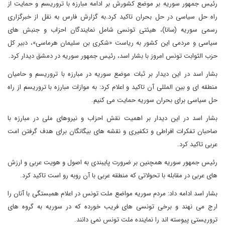
رئیس جمهور سوریه بر موضع کشورش بر ادامه مبارزه با تروریسم و حمایت از
راه حل سیاسی در حل بحران تاکید کرد.به گزارش فارس به نقل از خبرگزاری
رسمی سوریه (سانا)، هیئتی تونسی شامل نمایندگان احزاب و جنبش های
سیاسی و مردمی این کشور به ریاست «شکری بن سلیمان هرماسی»، دبیر کل
حزب الثوابت تونس امروز با بشار اسد، رئیس جمهور سوریه در دمشق دیدار کرد.
بشار اسد در این دیدار بر ثبات موضع سوریه در مبارزه با تروریسم و حامیان
منطقه ای و بین المللی آن تاکید و اعلام کرد: به موازات مبارزه با تروریسم از راه
حل سیاسی برای بحران سوریه حمایت می کنیم.
بشار اسد در این دیدار بر اهمیت نقش احزاب و نیروهای ملی در مبارزه با
صاحبان تفکرات افراطی و تکفیری و نقشه های بیگانگان برای هدف گرفتن امت
عربی تاکید کرد.
رئیس جمهور سوریه همچنین بر ضرورت پایبندی به اصول و هویت عربی و ارزش
های عربی در مقابله با تحولاتی که منطقه عربی با آن روبه رو است تاکید کرد.
بشار اسد ادامه داد: مردم سوریه مواضع ملت تونس در اعلام همبستگی با آنان را
ارج می نهند و برخی تونسی های فریب خورده که در سوریه به گروه های
تروریستی پیوسته اند را نماینده ملت تونس نمی دانند.