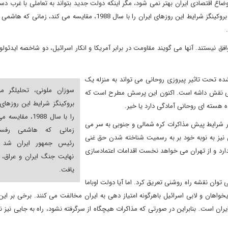
ضاع اقتصادی ایران بهتر نمی شود، مگر اینکه دولت جدید بتواند به تعاملی با غرب دس
به موجب آن تحریم ها لغو شوند. سوزان ملونی، تحلیلگر موسسه بروکینگز شرایط این روزهای ایران را با سال 1988، مقایسه 
افق نیستند. آنها می گویند مقاومت در برابر آمریکا و انکار اسرائیل، دو شاخصه ایدئولو
شده تحت تاثیر پیروزی روحانی می تواند به منزله یک
سوزان ملونی، تحلیلگر م
حانی نقش داشه است. اکنون این پرسش مطرح است که
بروکینگز شرایط این روزهای 
ه هسته ای روحانی آمادگی دارد یا خیر.
را با سال 1988، مقای
 آلمان) در شرایط پیش مذاکرات کره شمالی و جنوبی به سر می
زمانی که هاشمی رفسن
ن نیز به نوبه خود بر به رسمیت شناخته شدن حق غنی
رئیس جمهور ایران شد 
ندارد و از تهران می خواهد نخست اقدامات اعتمادسازی
نهایت جنگ ایران و عراق، 
یافت.
ان نقشه راه روشنی تعریق کرد. اما آیا دولت اوباما
اهان و لابی اسرائیل باهرگونه امتیاز دهی به ایران مخالفت می کنند. برخی بر این 
ران است. بنابراین در صورتی که مذاکرات هیچگاه از سرگرفته نشود، راه به جایی نیز نم