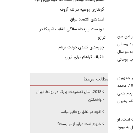
گرفتاری روسیه در تله آزوف
امیدهای اقتصاد عراق
دویست و پنجاه سالگی انقلاب آمریکا در
 این بین
ترازو
رد روحانی
چهره‌های کلیدی دولت برنام
به دو سال
تلگراف گراهام برای ایران
اب روحانی
ر جمهوری
مطالب مرتبط
اسلامی، مقام معظم رهبری تصمیم گیرنده نهایی در امور هستند. شاید داستان پیروزی روحانی در انتخابات برای برخی تکراری باشد، زمانی که در سال 1997، محمد
2018‌، سال تصمیمات برزگ در روابط تهران
پیام هایی
- واشنگتن
عظم رهبری
آنچه در نطق روحانی نیامد
 است. او
خروج نفت عراق از بن‌بست؟
 به بهبود