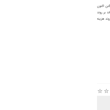
گتن اکنون
د بر روند
وند هزینه