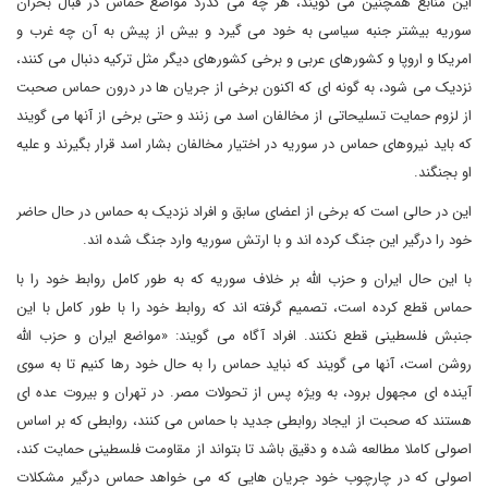
این منابع همچنین می گویند، هر چه می گذرد مواضع حماس در قبال بحران
سوریه بیشتر جنبه سیاسی به خود می گیرد و بیش از پیش به آن چه غرب و
امریکا و اروپا و کشورهای عربی و برخی کشورهای دیگر مثل ترکیه دنبال می کنند،
نزدیک می شود، به گونه ای که اکنون برخی از جریان ها در درون حماس صحبت
از لزوم حمایت تسلیحاتی از مخالفان اسد می زنند و حتی برخی از آنها می گویند
که باید نیروهای حماس در سوریه در اختیار مخالفان بشار اسد قرار بگیرند و علیه
او بجنگند.
این در حالی است که برخی از اعضای سابق و افراد نزدیک به حماس در حال حاضر
خود را درگیر این جنگ کرده اند و با ارتش سوریه وارد جنگ شده اند.
با این حال ایران و حزب الله بر خلاف سوریه که به طور کامل روابط خود را با
حماس قطع کرده است، تصمیم گرفته اند که روابط خود را با طور کامل با این
جنبش فلسطینی قطع نکنند. افراد آگاه می گویند: «مواضع ایران و حزب الله
روشن است، آنها می گویند که نباید حماس را به حال خود رها کنیم تا به سوی
آینده ای مجهول برود، به ویژه پس از تحولات مصر. در تهران و بیروت عده ای
هستند که صحبت از ایجاد روابطی جدید با حماس می کنند، روابطی که بر اساس
اصولی کاملا مطالعه شده و دقیق باشد تا بتواند از مقاومت فلسطینی حمایت کند،
اصولی که در چارچوب خود جریان هایی که می خواهد حماس درگیر مشکلات