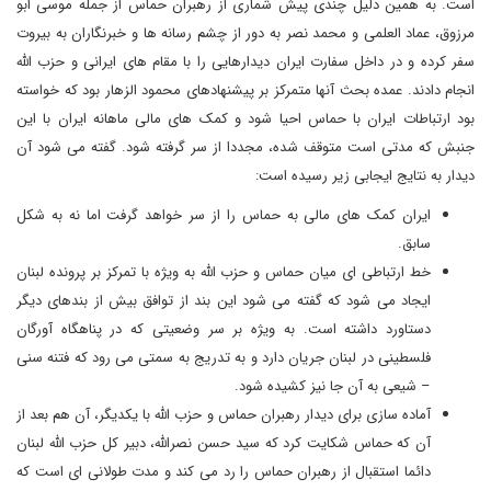
است. به همین دلیل چندی پیش شماری از رهبران حماس از جمله موسی ابو
مرزوق، عماد العلمی و محمد نصر به دور از چشم رسانه ها و خبرنگاران به بیروت
سفر کرده و در داخل سفارت ایران دیدارهایی را با مقام های ایرانی و حزب الله
انجام دادند. عمده بحث آنها متمرکز بر پیشنهادهای محمود الزهار بود که خواسته
بود ارتباطات ایران با حماس احیا شود و کمک های مالی ماهانه ایران با این
جنبش که مدتی است متوقف شده، مجددا از سر گرفته شود. گفته می شود آن
دیدار به نتایج ایجابی زیر رسیده است:
ایران کمک های مالی به حماس را از سر خواهد گرفت اما نه به شکل
سابق.
خط ارتباطی ای میان حماس و حزب الله به ویژه با تمرکز بر پرونده لبنان
ایجاد می شود که گفته می شود این بند از توافق بیش از بندهای دیگر
دستاورد داشته است. به ویژه بر سر وضعیتی که در پناهگاه آورگان
فلسطینی در لبنان جریان دارد و به تدریج به سمتی می رود که فتنه سنی
– شیعی به آن جا نیز کشیده شود.
آماده سازی برای دیدار رهبران حماس و حزب الله با یکدیگر، آن هم بعد از
آن که حماس شکایت کرد که سید حسن نصرالله، دبیر کل حزب الله لبنان
دائما استقبال از رهبران حماس را رد می کند و مدت طولانی ای است که