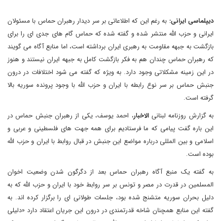
دیپلماسی ایرانی:
به رغم این که اطلاعاتی بر سر دیدار رهبران حماس با مسئولان
ایرانی و حزب الله منتشر شده و گفته شده که حماس گام های جدی ای را برای
بازگشت به جبهه مقاومت به رهبری ایران برداشته است، اما منابع آگاه می گویند
که رهبران حماس چندان هم به فکر بازگشت کامل به جبهه ایران نیستند و هنوز
در این زمینه مشکلاتی وجود دارد. به ویژه که گفته می شود اختلافات در درون
جنبش حماس بر سر نوع رابطه با ایران و حزب الله با وجود پرونده سوریه بالا
گرفته است.
به گزارش روزنامه لبنانی
الاخبار
، احمد یوسف، یکی از رهبران جنبش حماس در
این باره گفت پیامی که ما فرستادیم برای همه جهت های فلسطینی و عربی و
اسلامی و بین المللی درباره مواضع این جنبش در قبال روابط با ایران و حزب الله
بوده است.
به گفته یک منبع آگاه رهبران حماس بعد از دگرگون شدن وضعیت اخوان
المسلمین در قدرت در مصر و تونس بر سر روابط خود با ایران و حزب الله که به
دلیل بحران سوریه متشنج شده بود، جلسات طولانی ای را برگزار کرده اند. به
گفته این منابع همچنان شاخه قدرتمندی در درون این جریان اعتقاد دارد «دلیلی