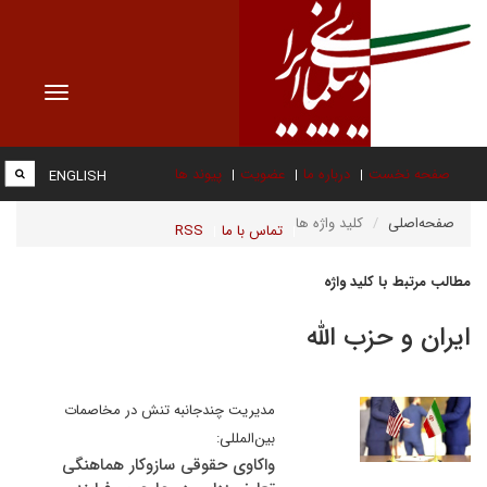
Toggle
vigation
صفحه نخست
درباره ما
عضویت
پیوند ها
ENGLISH
صفحه‌اصلی
کلید واژه ها
تماس با ما
RSS
مطالب مرتبط با کلید واژه
ایران و حزب الله
مدیریت چندجانبه تنش در مخاصمات
بین‌المللی:
واکاوی حقوقی سازوکار هماهنگی