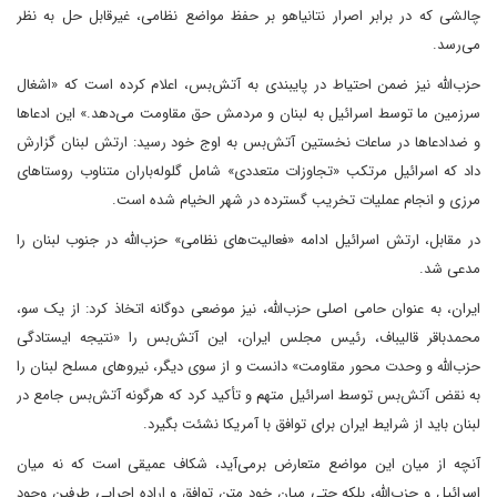
چالشی که در برابر اصرار نتانیاهو بر حفظ مواضع نظامی، غیرقابل حل به نظر
می‌رسد.
حزب‌الله نیز ضمن احتیاط در پایبندی به آتش‌بس، اعلام کرده است که «اشغال
سرزمین ما توسط اسرائیل به لبنان و مردمش حق مقاومت می‌دهد.» این ادعاها
و ضدادعاها در ساعات نخستین آتش‌بس به اوج خود رسید: ارتش لبنان گزارش
داد که اسرائیل مرتکب «تجاوزات متعددی» شامل گلوله‌باران متناوب روستاهای
مرزی و انجام عملیات تخریب گسترده در شهر الخیام شده است.
در مقابل، ارتش اسرائیل ادامه «فعالیت‌های نظامی» حزب‌الله در جنوب لبنان را
مدعی شد.
ایران، به عنوان حامی اصلی حزب‌الله، نیز موضعی دوگانه اتخاذ کرد: از یک سو،
محمدباقر قالیباف، رئیس مجلس ایران، این آتش‌بس را «نتیجه ایستادگی
حزب‌الله و وحدت محور مقاومت» دانست و از سوی دیگر، نیروهای مسلح لبنان را
به نقض آتش‌بس توسط اسرائیل متهم و تأکید کرد که هرگونه آتش‌بس جامع در
لبنان باید از شرایط ایران برای توافق با آمریکا نشئت بگیرد.
آنچه از میان این مواضع متعارض برمی‌آید، شکاف عمیقی است که نه میان
اسرائیل و حزب‌الله، بلکه حتی میان خود متن توافق و اراده اجرایی طرفین وجود