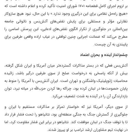
بر لزوم اجرای کامل قطعنامه ۱۷۰۱ شورای امنیت تأکید کرده و اعلام داشته است که
«هیچ راه‌حل نظامی برای این درگیری وجود ندارد.» با این حال، نبود هیچ سازوکار
نظارتی مؤثر و مستقلی برای پایش نقض‌های آتش‌بس و ناتوانی جامعه
بین‌المللی در جلوگیری از تکرار الگوی نقض‌های ادعایی، این پرسش اساسی را
مطرح می‌کند که ضمانت اجرایی چنین توافقی در غیاب اراده واقعی طرفین برای
پایبندی به آن چیست.
چشم‌انداز آینده و بحران اعتماد
آتش‌بس فعلی که در بستر مذاکرات گسترده‌تر میان آمریکا و ایران شکل گرفته،
بیش از آنکه پاسخی به درخواست صلح از سوی طرفین درگیر باشد، زائیده
محاسبات ژئوپلیتیک واشنگتن و تهران است. ایران آتش‌بس با آمریکا را منوط به
پایان خصومت‌ها در لبنان کرده بود، چراکه رها کردن حزب‌الله در میانه نبرد، توان
بازدارندگی آن را در آینده به شدت تضعیف می‌کرد.
از سوی دیگر، آمریکا نیز که خواستار تمرکز بر مذاکرات مستقیم با ایران و
جلوگیری از گسترش جنگ به جنگی منطقه‌ای بود، نتانیاهو را تحت فشار قرار داد
تا با توقف جنگ در لبنان موافقت کند. نتانیاهو در برابر این فشار مقاومت کرد، اما
در نهایت تیم مشاوران ارشد ترامپ بر او پیروز شدند.