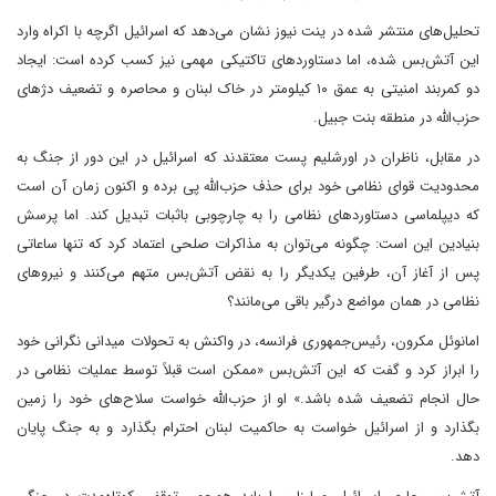
تحلیل‌های منتشر شده در ینت نیوز نشان می‌دهد که اسرائیل اگرچه با اکراه وارد
این آتش‌بس شده، اما دستاوردهای تاکتیکی مهمی نیز کسب کرده است: ایجاد
دو کمربند امنیتی به عمق ۱۰ کیلومتر در خاک لبنان و محاصره و تضعیف دژهای
حزب‌الله در منطقه بنت جبیل.
در مقابل، ناظران در اورشلیم پست معتقدند که اسرائیل در این دور از جنگ به
محدودیت قوای نظامی خود برای حذف حزب‌الله پی برده و اکنون زمان آن است
که دیپلماسی دستاوردهای نظامی را به چارچوبی باثبات تبدیل کند. اما پرسش
بنیادین این است: چگونه می‌توان به مذاکرات صلحی اعتماد کرد که تنها ساعاتی
پس از آغاز آن، طرفین یکدیگر را به نقض آتش‌بس متهم می‌کنند و نیروهای
نظامی در همان مواضع درگیر باقی می‌مانند؟
امانوئل مکرون، رئیس‌جمهوری فرانسه، در واکنش به تحولات میدانی نگرانی خود
را ابراز کرد و گفت که این آتش‌بس «ممکن است قبلاً توسط عملیات نظامی در
حال انجام تضعیف شده باشد.» او از حزب‌الله خواست سلاح‌های خود را زمین
بگذارد و از اسرائیل خواست به حاکمیت لبنان احترام بگذارد و به جنگ پایان
دهد.