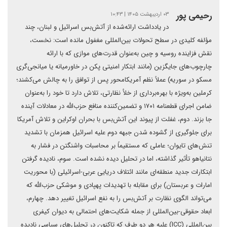
رحیمی پور
۰۳ اردیبهشت ۱۴۰۵ | ۱۰:۴۳
در یادداشت ارائه‌شده از آتش‌بس اسرائیل و لبنان، چند
مؤلفه کلیدی در سطح تحولات بین‌المللی مغفول مانده است: نخست،
نقش فزاینده روسیه و چین به‌عنوان قدرت‌های موازی که با ارائه
چارچوب‌های جایگزین (مانند ابتکار امنیتی پکن در خاورمیانه یا میانجی‌گری
مسکو در سوریه) عملاً نظم آمریکامحور پس از توافق را به چالش می‌کشند؛
کرملین به‌ویژه با بهره‌برداری از خلأ نظارتی، تلاش دارد تا خود را به‌عنوان
ضامن اجرای قطعنامه ۱۷۰۱ و تضمین‌کننده منافع حزب‌الله در معادلات آینده
جا بزند. دوم، غفلت از پیوند این آتش‌بس با بحران اوکراین و تلاش آمریکا
برای جلوگیری از گشوده شدن جبهه دوم علیه اسرائیل همزمان با تشدید
تنش‌های تایوان؛ عاملی که مستقیماً بر محاسبات واشنگتن در فشار به
نتانیاهو تأثیر گذاشته، اما در تحلیل دیده نشده است. سوم، نادیده گرفتن
ابتکارات جدید منطقه‌ای مانند ائتلاف دریایی عربی-اسرائیلی (با محوریت
امارات و عربستان) برای مقابله با تهدیدات پهپادی و موشکی حزب‌الله که
می‌تواند الگوی نظارت بر آتش‌بس را به نفع اسرائیل تغییر دهد. چهارم،
ابعاد حقوقی-بین‌المللی از جمله شکایت‌های احتمالی به دیوان کیفری
بین‌المللی (ICC) علیه هر دو طرف که تاکنون در تحلیل‌های سیاسی نادیده