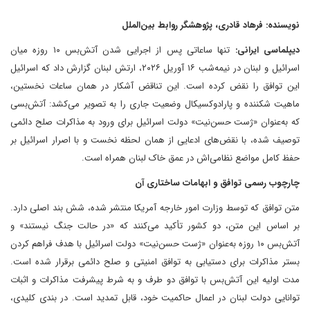
نویسنده: فرهاد قادری، پژوهشگر روابط بین‌الملل
دیپلماسی ایرانی:
تنها ساعاتی پس از اجرایی شدن آتش‌بس ۱۰ روزه میان
اسرائیل و لبنان در نیمه‌شب ۱۶ آوریل ۲۰۲۶، ارتش لبنان گزارش داد که اسرائیل
این توافق را نقض کرده است. این تناقض آشکار در همان ساعات نخستین،
ماهیت شکننده و پارادوکسیکال وضعیت جاری را به تصویر می‌کشد: آتش‌بسی
که به‌عنوان «ژست حسن‌نیت» دولت اسرائیل برای ورود به مذاکرات صلح دائمی
توصیف شده، با نقض‌های ادعایی از همان لحظه نخست و با اصرار اسرائیل بر
حفظ کامل مواضع نظامی‌اش در عمق خاک لبنان همراه است.
چارچوب رسمی توافق و ابهامات ساختاری آن
متن توافق که توسط وزارت امور خارجه آمریکا منتشر شده، شش بند اصلی دارد.
بر اساس این متن، دو کشور تأکید می‌کنند که «در حالت جنگ نیستند» و
آتش‌بس ۱۰ روزه به‌عنوان «ژست حسن‌نیت» دولت اسرائیل با هدف فراهم کردن
بستر مذاکرات برای دستیابی به توافق امنیتی و صلح دائمی برقرار شده است.
مدت اولیه این آتش‌بس با توافق دو طرف و به شرط پیشرفت مذاکرات و اثبات
توانایی دولت لبنان در اعمال حاکمیت خود، قابل تمدید است. در بندی کلیدی،