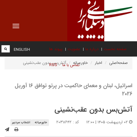
Toggle
vigation
صفحه نخست
درباره ما
عضویت
پیوند ها
ENGLISH
صفحه‌اصلی
اخبار
خاورمیانه
آتش‌بس بدون عقب‌نشینی
تماس با ما
RSS
اسرائیل، لبنان و معمای حاکمیت در پرتو توافق ۱۶ آوریل
۲۰۲۶
آتش‌بس بدون عقب‌نشینی
۰۲ اردیبهشت ۱۴۰۵ | ۱۲:۰۰
کد : ۲۰۳۸۶۴۲
خاورمیانه
انتخاب سردبیر