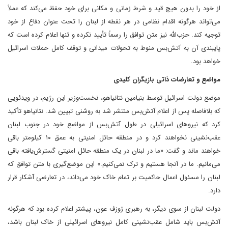
از خود را بدون هیچ قید و شرط زمانی و مکانی برای خود حفظ می‌کند که عملاً
می‌تواند هرگونه اقدام نظامی در هر نقطه از لبنان را تحت عنوان دفاع از خود
توجیه کند. حزب‌الله نیز متن توافق را رسماً تأیید نکرده و تنها اعلام کرده است که
پایبندی آن به آتش‌بس منوط به تحولات میدانی و توقف کامل حملات اسرائیل
خواهد بود.
مواضع و تعارضات ذاتی بازیگران کلیدی
موضع دولت اسرائیل توسط بنیامین نتانیاهو، نخست‌وزیر این رژیم، در ویدئویی
که بلافاصله پس از اعلام آتش‌بس منتشر شد به روشنی تبیین شد. نتانیاهو تأکید
کرد که نیروهای اسرائیلی در طول آتش‌بس از مواضع خود در جنوب لبنان
عقب‌نشینی نخواهند کرد و در منطقه حائل امنیتی به عمق ۱۰ کیلومتر باقی
خواهند ماند و گفت: «ما در لبنان در یک منطقه حائل امنیتی گسترش‌یافته باقی
می‌مانیم. ما در آنجا هستیم و ترک نمی‌کنیم.» این موضع‌گیری با متن توافق که
لبنان را مسئول اعمال حاکمیت بر تمام خاک خود می‌داند، در تعارضی آشکار قرار
دارد.
دولت لبنان از سوی دیگر، به رهبری ژوزف عون، پیشتر اعلام کرده بود که هرگونه
آتش‌بس باید شامل عقب‌نشینی کامل نیروهای اسرائیلی از خاک لبنان باشد،