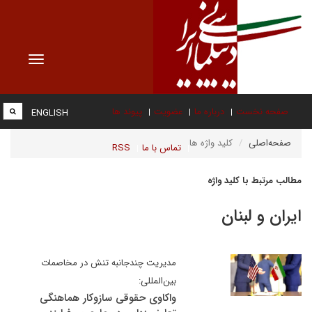
Toggle
vigation
صفحه نخست
درباره ما
عضویت
پیوند ها
ENGLISH
صفحه‌اصلی
کلید واژه ها
تماس با ما
RSS
مطالب مرتبط با کلید واژه
ایران و لبنان
مدیریت چندجانبه تنش در مخاصمات
بین‌المللی:
واکاوی حقوقی سازوکار هماهنگی