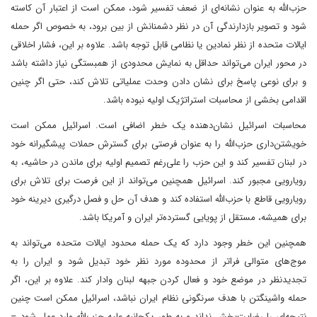
حزب‌الله به عنوان نشانه‌ای از ضعف تفسیر شود، ممکن است از اعتبار آن کاسته
شود و تصویر بازدارندگی آن در نظر دشمنانش از بین برود، به خصوص اگر حمله
ایالات متحده از نظر نمادین یا نظامی قابل توجه باشد. علاوه بر این، فشار اخلاقی
در محور ایران می‌تواند حداقل به نمایش محدودی از همبستگی نیاز داشته باشد
و برای نوعی پاسخ برای نشان دادن وحدت عملیاتی تلاش کند، حتی اگر چنین
اقدامی بخشی از محاسبات استراتژیک اولیه نبوده باشد.
محاسبات اسرائیل نشان‌دهنده یک خطر اضافی است. اسرائیل ممکن است
خویشتن‌داری حزب‌الله را به عنوان فرصتی برای گسترش حملات پیشگیرانه خود
در لبنان تفسیر کند و این حزب را علی‌رغم تصمیم اولیه برای ماندن در حاشیه، به
رویارویی مجبور کند. اسرائیل همچنین می‌تواند از این فرصت برای تلاش برای
رویارویی قاطع با حزب‌الله استفاده کند و هدف آن حل و فصل درگیری دیرینه خود
برای همیشه، مستقل از پویایی گسترده‌تر ایران و آمریکا باشد.
همچنین این خطر وجود دارد که یک حمله محدود ایالات متحده می‌تواند به
موج‌های متوالی فراتر از محدوده مورد نظر خود تبدیل شود و ایران را به
تجدیدنظر در موضع خود و فعال کردن جبهه لبنان وادار کند. علاوه بر این، اگر
حمله واشینگتن با هدف سرنگونی نظام ایران نباشد، اسرائیل ممکن است چنین
نتیجه‌ای را رضایت‌بخش نداند و به طور یکجانبه علیه حزب‌الله وارد عمل شود –