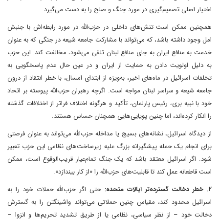
اختیار اصلی تصمیم‌گیری در مورد جنگ و صلح را به دست می‌گیرد.
همچنین ممکن است تنش‌های داخلی در حزب‌الله در مورد رابطه‌اش با جنبش
امل وجود داشته باشد، که می‌تواند با مشارکت جامعه شیعه در جنگی که به عنوان
خدمت به منافع ایران به جای منافع لبنان تلقی می‌شود، مخالفت کند. این حزب
به دلیل اولویت دادن به حمایت از ایران و در عین حال عدم پاسخگویی به
تخلفات اسرائیل در ماه‌های اخیر، به‌ویژه از ابتدای امسال، با خطر انتقاد از درون
جامعه شیعه و سراسر لبنان مواجه است. اگرچه رهبران حزب‌الله پیوسته بر اتحاد
خود با نبیه بری، رئیس پارلمان، تأکید و هرگونه اختلاف فراتر از اختلافات گذشته
را انکار کرده‌اند، اما چنین پویایی‌هایی همچنان حساس هستند.
از دیدگاه اسرائیل، نشانه‌های بسیج یا مداخله حزب‌الله می‌تواند به عنوان فرصتی
برای انجام یک حمله پیشگیرانه بزرگ علیه زیرساخت‌های نظامی این حزب تعبیر
شود. اگر اسرائیل معتقد باشد که یک جنگ تمام‌عیار قریب‌الوقوع است، ممکن
است قاطعانه عمل کند تا قابلیت‌های حزب‌الله را «از کار بیندازد».
۲. خطر دخالت گسترده‌تر ایالات متحده:
حتی اگر حزب‌الله حملات خود را به
اسرائیل محدود کند، مقیاس چنین حملاتی می‌تواند واشینگتن را به گسترش
دخالت خود – از نظر سیاسی، نظامی یا از طریق تشدید تحریم‌ها و انزوا –