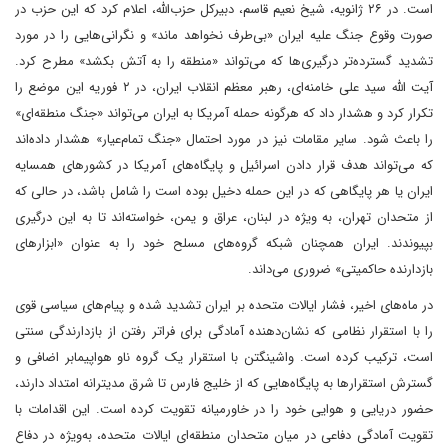
است. در ۲۶ ژانویه، شیخ نعیم قاسم، دبیرکل حزب‌الله، اعلام کرد که این حزب در
صورت وقوع جنگ علیه ایران «بی‌طرف نخواهد ماند» و نگرانی‌هایی را در مورد
تشدید گسترده‌تر درگیری‌ها که می‌تواند «منطقه را به آتش بکشد» مطرح کرد.
آیت الله سید علی خامنه‌ای، رهبر معظم انقلاب ایران، در ۲ فوریه این موضع را
تکرار کرد و هشدار داد که هرگونه حمله آمریکا به ایران می‌تواند «جنگ منطقه‌ای»
را باعث شود. سایر مقامات نیز در مورد احتمال «جنگ تمام‌عیار» هشدار داده‌اند
که می‌تواند هدف قرار دادن اسرائیل و پایگاه‌های آمریکا در کشورهای همسایه
ایران یا هر پایگاهی که در این حمله دخیل بوده است را شامل باشد، در حالی که
از متحدان تهران، به ویژه در لبنان، عراق و یمن، خواسته‌اند تا به این درگیری
بپیوندند. ایران همچنان شبکه گروه‌های مسلح خود را به عنوان «ابزارهای
بازدارنده حاکمیتی» ضروری می‌داند.
در ماه‌های اخیر، فشار ایالات متحده بر ایران تشدید شده و پیام‌های سیاسی قوی
را با استقرار نظامی که نشان‌دهنده آمادگی برای فراتر رفتن از بازدارندگی سنتی
است، ترکیب کرده است. واشینگتن با استقرار یک گروه ناو هواپیمابر اضافی و
گسترش استقرارها به پایگاه‌هایی که از خلیج فارس تا شرق مدیترانه امتداد دارند،
حضور دریایی و هوایی خود را در خاورمیانه تقویت کرده است. این اقدامات با
تقویت آمادگی دفاعی در میان متحدان منطقه‌ای ایالات متحده، به‌ویژه در دفاع