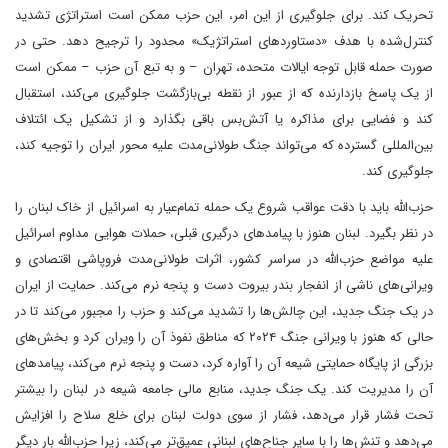
تحریک کند. برای جلوگیری از این امر، این حزب ممکن است استراتژی تشدید
کنترل‌شده با هدف «دستاوردهای استراتژیک» محدود را ترجیح دهد. حتی در
صورت حمله قابل توجه ایالات متحده، تهران – و به تبع آن حزب – ممکن است
از یک پاسخ بازدارنده که از عبور از نقطه بی‌بازگشت جلوگیری می‌کند، استقبال
کند و فضایی برای مذاکره یا آتش‌بس باقی بگذارد و از تشکیل یک ائتلاف
بین‌المللی گسترده که می‌تواند جنگ طولانی‌مدت علیه محور ایران را توجیه کند،
جلوگیری کند.
حزب‌الله باید با دقت عواقب شروع یک حمله تمام‌عیار به اسرائیل از خاک لبنان را
در نظر بگیرد. لبنان هنوز با پیامدهای درگیری قبلی، حملات هوایی مداوم اسرائیل
علیه مواضع حزب‌الله در سراسر کشور، اثرات طولانی‌مدت فروپاشی اقتصادی و
ویرانی‌های ناشی از انفجار بندر بیروت دست و پنجه نرم می‌کند. حمایت از ایران
در یک جنگ جدید، این چالش‌ها را تشدید می‌کند و حزب را مجبور می‌کند تا در
حالی که هنوز با ویرانی جنگ ۲۰۲۴ که مناطق نفوذ آن را ویران کرد و بخش‌های
بزرگی از پایگاه حمایتی شیعه آن را آواره کرد، دست و پنجه نرم می‌کند، پیامدهای
آن را مدیریت کند. یک جنگ جدید، منابع مالی جامعه شیعه در لبنان را بیشتر
تحت فشار قرار می‌دهد، فشار از سوی دولت لبنان برای خلع سلاح را افزایش
می‌دهد و تنش‌ها را با سایر جناح‌های لبنانی عمیق‌تر می‌کند، زیرا حزب‌الله بار دیگر