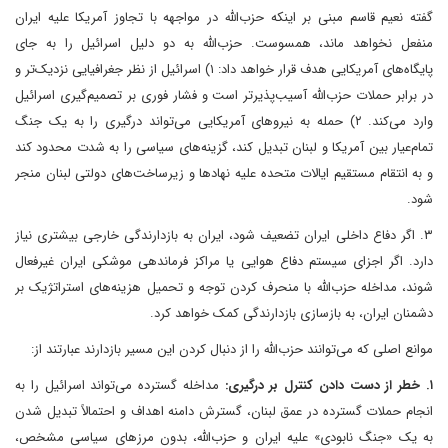
گفته نعیم قاسم مبنی بر اینکه حزب‌الله در مواجهه با تجاوز آمریکا علیه ایران
منفعل نخواهد ماند، همسوست. حزب‌الله به دو دلیل اسرائیل را به جای
پایگاه‌های آمریکایی هدف قرار خواهد داد: ۱) اسرائیل از نظر جغرافیایی نزدیک‌تر و
در برابر حملات حزب‌الله آسیب‌پذیرتر است و فشار فوری بر تصمیم‌گیری اسرائیل
وارد می‌کند. ۲) حمله به نیروهای آمریکایی می‌تواند درگیری را به یک جنگ
تمام‌عیار بین آمریکا و لبنان تبدیل کند، گزینه‌های سیاسی را به شدت محدود کند
و به انتقام مستقیم ایالات متحده علیه نهادها و زیرساخت‌های دولتی لبنان منجر
شود.
۳. اگر دفاع داخلی ایران تضعیف شود، ایران به بازدارندگی خارجی بیشتری نیاز
دارد. اگر اجزای سیستم دفاع هوایی یا مراکز فرماندهی موشکی ایران غیرفعال
شوند، مداخله حزب‌الله با منحرف کردن توجه و تحمیل هزینه‌های استراتژیک بر
دشمنان ایران، به بازسازی بازدارندگی کمک خواهد کرد.
موانع اصلی که می‌توانند حزب‌الله را از دنبال کردن این مسیر بازدارند عبارتند از:
۱. خطر از دست دادن کنترل بر درگیری:
مداخله گسترده می‌تواند اسرائیل را به
انجام حملات گسترده در عمق لبنان، گسترش دامنه اهداف و احتمالاً تبدیل شدن
به یک «جنگ نابودی» علیه ایران و حزب‌الله، بدون مرزهای سیاسی مشخص،