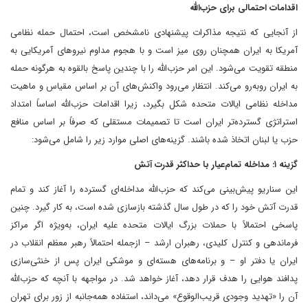
اقدامات احتمالی برای حزب‌الله
از آنجایی که نتیجه مذاکرات پیشنهادی نامشخص است، احتمال حمله نظامی
آمریکا به ایران همچنان روی میز است و با هجوم مداوم نیروهای آمریکایی به
منطقه تقویت می‌شود. این امر حزب‌الله را با چندین پاسخ بالقوه به هرگونه حمله
به ایران روبه‌رو می‌کند. انتظار می‌رود واکنش‌های آن بر اساس مقیاس و ماهیت
مداخله نظامی ایالات متحده شکل بگیرد، زیرا اقدامات حزب‌الله اساساً امتداد
استراتژی گسترده‌تر ایران است تا تصمیمات مستقلی که صرفاً بر اساس منافع
حزب یا لبنان اتخاذ شده باشند. گزینه‌های اصلی موارد زیر را شامل می‌شود:
گزینه ۱: مداخله تمام‌عیار با حداکثر قدرت آتش
این سناریو پیش‌بینی می‌کند که حزب‌الله مداخله‌ای گسترده را آغاز کند و تمام
قدرت آتش خود را که در طول سال گذشته بازسازی شده است، به کار گیرد. چنین
پاسخی احتمالاً با حملات بزرگ ایالات متحده علیه ایران، به‌ویژه اگر مراکز
فرماندهی و کنترل کلیدی، رهبران ارشد – ازجمله احتمالاً رهبر معظم انقلاب در
ایران یا دفتر او – و برنامه‌های هسته‌ای و موشکی ایران پس از خنثی‌سازی
پدافند هوایی را هدف قرار دهد، آغاز خواهد شد. در مواجهه با آنچه که حزب‌الله
آن را «تهدید وجودی قریب‌الوقوع» می‌داند، استفاده همه‌جانبه از زور برای تهران