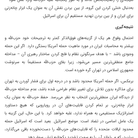
به‌دنبال خنثی کردن این گروه، از بین بردن نقش آن به عنوان یک ابزار چانه‌زنی
برای ایران و از بین بردن تهدید مستقیم آن برای اسرائیل.
نتیجه‌گیری
احتمال وقوع هر یک از گزینه‌های فوق‌الذکر کمتر به ترجیحات خود حزب‌الله و
بیشتر به محاسبات ایران در مورد ماهیت حمله آمریکا بستگی دارد. اگر این حمله
وجودی باشد – با هدف سرنگونی نظام یا فلج کردن ساختار رهبری آن – مداخله
جامع منطقی‌ترین مسیر می‌شود، زیرا بقای حزب‌الله مستقیماً به سرنوشت
جمهوری اسلامی در تهران گره خورده است.
برعکس، اگر حمله آمریکا محدود باشد و در درجه اول برای فشار آوردن به تهران
برای مذاکره بدون تلاش برای تغییر نظام طراحی شده باشد، عدم مداخله حزب‌الله
از دیدگاه ایران منطقی‌ترین انتخاب به نظر می‌رسد. حفظ حزب‌الله به عنوان یک
ابزار چانه‌زنی، بر تمام کردن قابلیت‌های آن در رویارویی که هیچ دستاورد
استراتژیک مستقیمی به همراه ندارد، غلبه خواهد کرد. با این حال، این گزینه با
یک عامل اساسی در تضاد است: موضع اسرائیل. بعید است که اسرائیل حمله
محدود ایالات متحده را که قابلیت‌های حزب‌الله را دست‌نخورده باقی می‌گذارد،
بپذیرد، که می‌تواند آن را به سمت تشدید یکجانبه تنش سوق دهد.