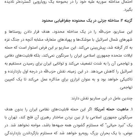
احتمال مداخله سوریه علیه خود را در بحبوحه یک رویارویی گسترده‌تر نادیده
بگیرد.
گزینه ۲: مداخله جزئی در یک محدوده جغرافیایی محدود
این سناریو، حزب‌الله را در یک مداخله محدود، هدف قرار دادن روستاها و
شهرهای شمال اسرائیل با موشک‌ها و پهپادهای متعارف مشابه آنچه در جنگ غزه
به کار گرفته شد، پیش‌بینی می‌کند. این سناریو بر این فرض استوار است که حمله
ایالات متحده جمهوری اسلامی ایران را سرنگون نمی‌کند، بلکه قابلیت‌های دفاعی
و تهاجمی آن را به شدت تضعیف می‌کند و توانایی ایران برای رسیدن مستقیم به
اسرائیل را کاهش می‌دهد. در این زمینه، نقش حزب‌الله در درجه اول بازدارنده و
تاکتیکی خواهد بود و به عنوان ابزاری برای مذاکره عمل می‌کند تا یک کمپین
تهاجمی.
چندین عامل در این سناریو نقش دارند:
۱. ماهیت حمله آمریکا:
اگر این حمله قابلیت‌های نظامی ایران را بدون هدف
سرنگونی جمهوری اسلامی یا از بین بردن ساختار رهبری آن فلج کند، تهران با
یک "نبرد حیاتی" که مستلزم گشودن همه جبهه‌ها باشد، مواجه نخواهد شد. در
عوض، با یک بحران بزرگ روبه‌رو خواهد شد که مستلزم بازگرداندن بازدارندگی