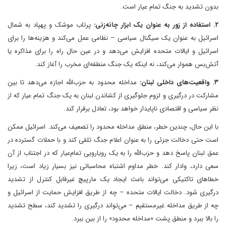
بدون تشدید به جنگ تمام عیار است.
۲. استفاده از زور به عنوان یک ابزار چانه‌زنی:
پرتاب موشک و پهپاد به شمال
اسرائیل به عنوان یک سیگنال سیاسی – نظامی عمل می‌کند و هزینه‌ها را برای
اسرائیل و ایالات متحده افزایش می‌دهد و در عین حال راه را برای مذاکره یا
آتش‌بس هموار می‌کند، نه اینکه یک جنگ منطقه‌ای مخرب را آغاز کند.
۳. واقعیت‌های داخلی لبنان:
مداخله محدود به حزب‌الله اجازه می‌دهد تا بین
مشارکت در درگیری و لزوم جلوگیری از کشاندن لبنان به یک جنگ تمام عیار که از
نظر سیاسی و اقتصادی ناپایدار خواهد بود، تعادل برقرار کند.
با این حال، چندین خطر، منطق مداخله محدود را تضعیف می‌کند. اسرائیل ممکن
است حتی دخالت جزئی را به عنوان اعلام جنگ تلقی کند و با حملات گسترده در
عمق لبنان پاسخ دهد و حزب‌الله را به یک رویارویی تمام‌عیار که در اجتناب از آن
سعی دارد، وادار کند. خطر مداوم اشتباه محاسباتی نیز بسیار زیاد است، زیرا
خطاهای تاکتیکی می‌تواند باعث ایجاد یک مارپیچ غیرقابل کنترل از تشدید
درگیری شود. دخالت ایالات متحده – چه از طریق افزایش حمایت از اسرائیل و
چه از طریق مداخله غیرمستقیم – می‌تواند درگیری را تشدید کند، سطح تشدید
را بالا ببرد و منطق پشت «مداخله محدود» را از بین ببرد.