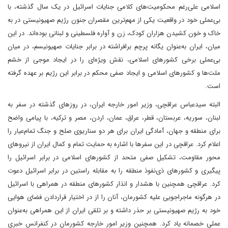
اسلامی علی‌رغم محکومیت‌های کلامی جنایات اسرائیل در یک سال گذشته، با
بی‌عملی خود در واقعیت یکی از مهم‌ترین مقصران جنون رژیم صهیونیستی در به
خاک و خون کشیدن هزاران کودک، زن و آواره فلسطینی و لبنانی بوده‌اند. در این
میان، ایران به‌عنوان یگانه پرچم برافراشته در برابر جنایات صهیونیسم، در میان
بی‌عملی برخی کشورهای اسلامی، نقش ویژه‌ای را در ایجاد موجی از خشم
ملت‌ها و کشورهای اسلامی و ایجاد صفی محکم در برابر این رژیم بر عهده گرفته
است.
البته سید‌عباس عراقچی، وزیر امور خارجه ایران، در روز‌های گذشته در سفر به
لبنان، سوریه، عربستان، قطر، عراق، عمان، اردن، مصر و ترکیه، با پیامی واضح
برای منطقه و جهان، آمادگی ایران برای هر دو سناریوی صلح و جنگ تمام‌عیار را
اعلام کرد. عراقچی در این سفرها با اشاره به حمایت تمام و کمال ایران از نیروهای
محور مقاومت، تشکیل صفی متحد از کشورهای اسلامی در برابر اسرائیل را
پیگیری و کشورهای ذی‌نفوذ منطقه را به مقابله راستین در برابر اسرائیل دعوت
کرد. عراقچی همچنین با هشدار و انذار کشورهای منطقه در همراهی با اسرائیل
در هرگونه ماجراجویی‌ علیه کشورمان، آنان را از در اختیار قرار‌دادن فضای هوایی
خود به رژیم صهیونیستی بر حذر داشته و بر تلقی ایران از این همراهی به‌عنوان
عملی خصمانه یاد کرد. همچنین وزیر امور خارجه کشورمان در کنفرانس خبری