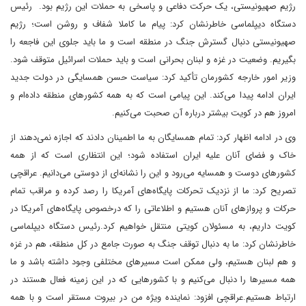
رژیم صهیونیستی، یک حرکت دفاعی و پاسخی به حملات این رژیم بود. رئیس
دستگاه دیپلماسی خاطرنشان کرد: پیام ما کاملا شفاف و روشن است؛ رژیم
صهیونیستی دنبال گسترش جنگ در منطقه است و ما باید جلوی این فاجعه را
بگیریم. وضعیت در غزه و لبنان بحرانی است و باید حملات اسرائیل متوقف شود.
وزیر امور خارجه کشورمان تأکید کرد: سیاست حسن همسایگی در دولت جدید
ایران ادامه پیدا می‌کند. این پیامی است که به همه کشورهای منطقه داده‌ام و
امروز هم در کویت بیشتر درباره آن صحبت می‌کنیم.
وی در ادامه اظهار کرد: تمام همسایگان به ما اطمینان دادند که اجازه نمی‌دهند از
خاک و فضای آنان علیه ایران استفاده شود؛ این انتظاری است که از همه
کشورهای دوست و همسایه می‌رود و این را نشانه‌ای از دوستی می‌دانیم. عراقچی
تصریح کرد: ما از نزدیک تحرکات پایگاه‌های آمریکا را رصد کرده و مراقب تمام
حرکات و پروازهای آنان هستیم و اطلاعاتی را که در‌خصوص پایگاه‌های آمریکا در
کویت داریم، به مسئولان کویتی منتقل خواهیم کرد.رئیس دستگاه دیپلماسی
خاطرنشان کرد: ما به دنبال توقف جنگ به صورت جامع در کل منطقه‌، هم در غزه
و هم لبنان هستیم، ولی ممکن است مسیرهای مختلفی وجود داشته باشد و ما
همه مسیرها را دنبال می‌کنیم و با کشورهایی که در این زمینه فعال هستند در
ارتباط هستیم.عراقچی افزود: نماینده ویژه من در بیروت مستقر است و با همه