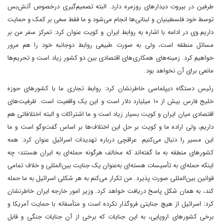
طرفین در بیروت دیدار‌های روزمره دارد. البته تصمیم‌گیری درخصوص آتش‌بس
توسط خود فلسطینیان و لبنانی‌ها انجام می‌شود و ما فقط سعی بر کمک و حمایت
داریم.وی در ادامه با اشاره به روابط ایران و کویت عنوان کرد: تمرکز سفر من بر
مسائل منطقه است، ولی به صورت طبیعی روابط دو‌جانبه خود را هم مرور
خواهیم کرد. زمینه‌های همکاری‌های اقتصادی بین دو کشور زیاد است و تحریم‌ها
مانعی برای آن نخواهد بود.
رئیس دستگاه دیپلماسی خاطرنشان کرد: روابط تجاری ما با کشورهای حوزه
خلیج فارس بیش از ۱۰ میلیارد دلار است و این یک واقعیت است. ظرفیت‌های
اقتصادی میان ایران و کویت بسیار زیاد است و ما اشتراکات و البته اختلافاتی هم
داریم، ولی اراده ما و کویت بر حل این اختلاف‌ها‌ بر اساس گفت‌وگو است و ما
این مسیر را دنبال می‌کنیم. عراقچی درباره تهدیدات اسرائیل عنوان کرد: همه
کشورهای منطقه به ما گفته‌اند که مخالف هرگونه حمله‌ای به ایران هستند؛ چه
اینکه حمله‌ای به تأسیسات هسته‌ای به‌عنوان یک جنایت بین‌المللی و خلاف تمامی
قوانین بین‌المللی صورت پذیرد. من تکرار می‌کنم به هر شکلی اسرائیل به ما حمله
کند، به همان شکل پاسخ دریافت خواهد کرد. وزیر امور خارجه ایران خاطرنشان
کرد: اسرائیل از هیچ جنایتی فروگذار نکرده است و متأسفانه با حمایت آمریکا و
برخی کشورهای اروپایی، به این جنایات که برخی از آن جنایات جنگی و قابل