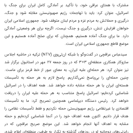
مشترک با همتای عراقی خود، با تأکید بر آمادگی کامل ایران برای جنگ با
اسرائیل، عنوان کرد: باید با تهاجمات رژیم صهیونیستی مقابله شود و‌ جنگ،
درگیری و حملاتش به مردم غزه و مردم لبنان متوقف شود. جمهوری اسلامی ایران
خواهان افزایش تنش، درگیری و جنگ نیست، اگرچه برای هر وضعیتی آمادگی
دارد. ما برای جنگ آماده هستیم، همچنان که برای صلح‌ آماده هستیم و این
موضع قاطع جمهوری اسلامی ایران است.
سید‌عباس عراقچی ‌در گفت‌وگو با شبکه ان‌تی‌وی (NTV) ترکیه‌ در حاشیه اجلاس
سازوکار همکاری منطقه‌ای ۳+۳ که در روز جمعه ۲۷ مهر در استانبول برگزار شد
نیز عنوان کرد: هر حمله‌ای علیه ایران، به معنای عبور از خط‌ قرمز برای ماست.
چنین حمله‌ای را بی‌پاسخ نمی‌گذاریم. پاسخ لازم به هر حمله به تأسیسات
هسته‌ای ایران یا هر حمله مشابه داده خواهد شد. همه اهداف را در اسرائیل
شناسایی کرده‌ایم؛ اسرائیل پاسخ متناسب به هر حمله علیه ایران را دریافت
خواهد کرد. رئیس دستگاه دیپلماسی همچنین تصریح کرد: ما به تأسیسات
اقتصادی یا غیرنظامی رژیم صهیونیستی حمله نکردیم و فقط تأسیسات نظامی را
هدف قرار دادیم. اکنون همه اهداف خود را در آنجا شناسایی کرده‌ایم و حمله
مشابه به اهداف آنها انجام خواهد شد. این موضع صریح عراقچی که در
رایزنی‌های دوجانبه او در روزهای گذشته به تکرار به طرفین منطقه‌ای اعلام شده‌،