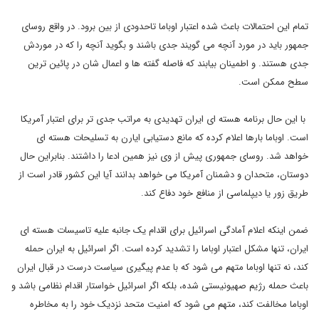
تمام این احتمالات باعث شده اعتبار اوباما تاحدودی از بین برود. در واقع روسای
جمهور باید در مورد آنچه می گویند جدی باشند و بگوید آنچه را که در موردش
جدی هستند. و اطمینان بیابند که فاصله گفته ها و اعمال شان در پائین ترین
سطح ممکن است.
با این حال برنامه هسته ای ایران تهدیدی به مراتب جدی تر برای اعتبار آمریکا
است. اوباما بارها اعلام کرده که مانع دستیابی ایارن به تسلیحات هسته ای
خواهد شد. روسای جمهوری پیش از وی نیز همین ادعا را داشتند. بنابراین حال
دوستان، متحدان و دشمنان آمریکا می خواهد بدانند آیا این کشور قادر است از
طریق زور یا دیپلماسی از منافع خود دفاع کند.
ضمن اینکه اعلام آمادگی اسرائیل برای اقدام یک جانبه علیه تاسیسات هسته ای
ایران، تنها مشکل اعتبار اوباما را تشدید کرده است. اگر اسرائیل به ایران حمله
کند، نه تنها اوباما متهم می شود که با عدم پیگیری سیاست درست در قبال ایران
باعث حمله رژیم صهیونیستی شده، بلکه اگر اسرائیل خواستار اقدام نظامی باشد و
اوباما مخالفت کند، متهم می شود که امنیت متحد نزدیک خود را به مخاطره