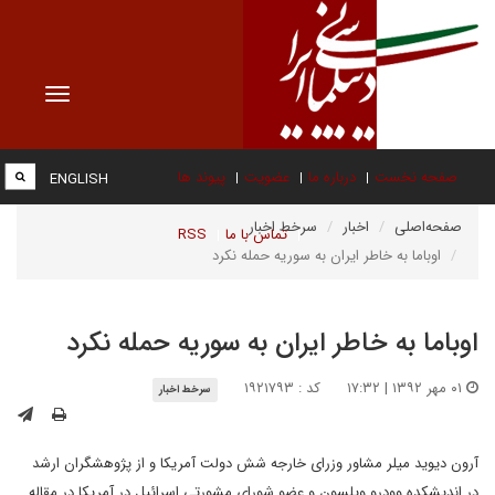
Toggle
vigation
صفحه نخست
درباره ما
عضویت
پیوند ها
ENGLISH
صفحه‌اصلی
اخبار
سرخط اخبار
تماس با ما
RSS
اوباما به خاطر ایران به سوریه حمله نکرد
اوباما به خاطر ایران به سوریه حمله نکرد
۰۱ مهر ۱۳۹۲ | ۱۷:۳۲
کد : ۱۹۲۱۷۹۳
سرخط اخبار
آرون دیوید میلر مشاور وزرای خارجه شش دولت آمریکا و از پژوهشگران ارشد
در اندیشکده وودرو ویلسون و عضو شورای مشورتی اسرائیل در آمریکا در مقاله