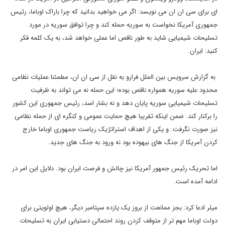
ای برای سی ان ان می نویسد: اگر می خواهید بدانید که چرا باراک اوباما، رئیس
جمهوری آمریکا نخواست به سوریه حمله کند و چرا توافق سوریه در مورد
تسلیحات شیمیایی شاید به طور ناقص اما عملی خواهد شد، به یک کلمه فکر
کنید: ایران.
به گزارش سرویس بین الملل فرارو به نقل از سی ان ان، مطمئنا عملیات نظامی
محدود علیه سوریه همواره ناقص بوده؛ این حمله نه می تواند به ظرفیت
تسلیحات شیمیایی سوریه پایان دهد و نه بشار اسد، رئیس جمهوری این کشور
را برکنار کند. ضمن اینکه تقریبا هیچ حمایت عمومی و کنگره ای از حمله نظامی
نیز صورت نگرفت. و یکی از اهداف استراتژیک ریاست جمهوری اوباما خارج
کردن آمریکا از جنگ های بیهوده بود نه ورود به جنگ های جدید.
اما تحریک رئیس جمهور آمریکا نیز چالش و فرصت ایران بود. دلایل این امر در
ادامه آمده است.
میلر ادعا کرد: بجز ممانعت از بروز یک یازده سپتامبر دیگر، هیچ اولویتی برای
دولت اوباما مهم تر از متوقف کردن روند احتمالی دستیابی ایران به تسلیحات