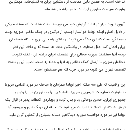
انداخته است. به همین دلیل ممانعت از دستیابی ایران به تسلیحات، مهمترین
اولویت سیاست خارجی اوباما در خاورمیانه خواهد ماند.
آرون دیوید میلر در ادامه گزارش خود می نویسد: مدت ها است که معتقدم یکی
از دلایل اصلی اینکه اوباما خواستار اجتناب از درگیری در جنگ داخلی سوریه بوده،
پیچیدگی است که این جنگ می تواند بر یافتن راه حلی برای مسئله هسته ای
ایران اعمال کند. عقل متعارف در واشنگتن مدت ها است که برخلاف این نظر
بوده- آنها معتقدند سوریه مجالی برای تضعیف ایران فراهم کرد؛ اینکه تقویت
مخالفان سوری با ارسال کمک نظامی به آنها و حمله به متحد اصلی ایران باعث
تضعیف تهران می شود- در مورد حزب الله هم همینطور است.
این واقعیت که طی سه هفته اخیر اوباما همزمان با مباحثه در مورد اقدامی مربوط
به ظرفیت تسلیحات شیمیایی سوریه، نامه هایی را به طور پنهانی با رئیس
جمهوری ایران، حسن روحانی رد و بدل کرده و رویکردی انعطاف پذیر در قبال یک
توافق هسته ای اتخاذ کرده باعث می شود که لحظه ای درنگ کنیم و بپرسیم آیا
اوباما نیز در مورد موقعیت سوریه دیدگاهی مشابه بسیاری از تحلیل گران دارد.
در واقع اوباما به درستی اعلام می کند که اعمال فشار بر دمشق و درگیری در جنگ