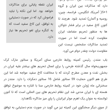
ایران نقطه پایانی برای مذاکرات
دارد که مذاکرات بین ایران و گروه
خواهد بود. اما این نکته را نباید
1+5( آمریکا، انگلیس، فرانسه، چین،
فراموش کرد که در صورت دستیابی
روسیه و آلمان) تمدید شود. هرچند تا
به توافق، این کاخ سفید است که
کنون کاخ سفید در برابر فشار نئوکان
به کنگره برای لغو تحریم ها نیاز
ها به منظور تحریم مضاعف ایران
دارد.
مقاومت کرده است اما در صورت
تمدید مذاکرات مشخص نیست این
مقاومت دولت چقدر دوام می آورد.
باب منندز، رئیس کمیته روابط خارجی سنای آمریکا و سناتور مارک کرک
جمهوریخواه سال گذشته طرحی را برای اعمال تحریم های بیشتر علیه ایران در
بخش نفت و معدن مطرح کردند که با مخالفت کاخ سفید مواجه شد اما این
طرح هم اکنون حمایت 59 سناتور شامل 16 سناتور دمکرات را دارد. منندز در
سخنرانی ماه ژوئن خود در کمیته روابط خارجی سنا با اشاره به موضوع توافق
هسته ای با ایران مدعی شد این نظام تحریم های بین المللی است که تا کنون
توانسته به عنوان یک اهرم موثر ایرانیان را پای میز مذاکره نگاهدارد.
از سوی دیگر سخنگوی این کمیته نیز می گوید در صورت عدم دستیابی به توافق