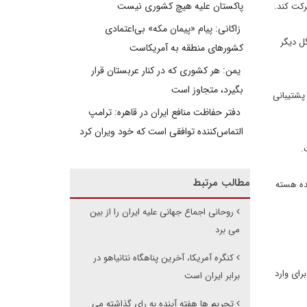
پاکستان علیه هیچ کشوری نیست
رکت کند.
زاکانی: پیام «پیمان مکه» بی‌اعتمادی
گل دیگر
کشورهای منطقه به آمریکاست
یمن: هر کشوری که در کنار عربستان قرار
بگیرد، متجاوز است
پشتیبانی
دفتر حفاظت منافع ایران در قاهره: ترامپ
التماس‌کننده توافقی است که خود ویران کرد
.
مطالب مرتبط
ده هسته
روحانی اجماع جهانی علیه ایران را از بین
می برد
کنگره آمریکا، آخرین پناهگاه نتانیاهو در
رای وارد
برابر ایران است
تحریم ها هفته آینده به رای گذاشته می