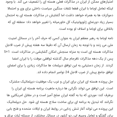
امتیازهای ممکن از ایران در مذاکرات فعلی هسته ای را تضعیف می کند. با وجود
اینکه تعامل اوباما با ایران قطعا تلفات سنگین سیاست داخلی برای وی و احتمالا
دموکرات ها به همراه خواهد داشت اما گشایش در مذاکرات هسته ای به احتمال
بسیار زیاد دورنمای ژئوپولیتیک کل خاورمیانه را تغییر خواهد داد؛ منطقه ای که
باتلاقی برای اوباما و اسلاف او بوده است.
نامه اوباما به رهبر معظم ایران به عنوان کسی که حرف آخر را در مسائل امنیت
ملی می زنند و با توجه به زمان ارسال آن که دقیقا سه هفته پیش از ضرب الاجل
مذاکرات هسته ای است به منزله سنجش امکان گشایشی در مذاکرات است. 1+5
پس از یک دهه مذاکرات نافرجام سال گذشته توافقی موقت را با ایران امضا
کردند. از زمان دستیابی به این توافق دیپلمات ها مذاکرات زیادی را برای امضای
توافق جامع پیش از ضرب الاجل 24 نوامبر انجام داده اند.
حل پرونده هسته ای ایران برای ایران و غرب یک موفقیت دیپلماتیک مشترک
است. این توافق می تواند نگرانی ها درباره ماهیت برنامه هسته ای ایران را
برطرف کند؛ موردی که بنا به گفته ایران صلح آمیز است و در مقابل امریکایی ها
نگرانند که تبدیل به برنامه ای برای ساخت سلاح هسته ای شود. حل دیپلماتیک
این پرونده می تواند آغاز تنش زدایی در روابط ایران و ایالات متحده و فتح بابی
برای گفتگو و تعامل وسیع این دو کشور در مسائل مختلف، از مسئله ثبات عراق و