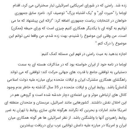
زده شد. رامنی که در شورای امریکایی اسرائیلی تبار سخنرانی می کرد، اقدام
اوباما را "حیرت آور" و "یک اشتباه بزرگ" توصیف کرد. نامزد سابق جمهوری
خواهان در انتخابات ریاست جمهوری اضافه کرد: "ارائه این پیشنهاد که ما می
توانیم به گونه ای با یکدیگر همکاری کنیم چیزی است که ورای حیطه (ممکن)
است، من وقتی این موضوع را شنیدم، بهت زده شدم، من واقعا نمی توانم این
موضوع را درک کنم
.
"
اجازه بدهید به میت رامنی در فهم این مسئله کمک کنیم:
اوباما در نامه خود از ایران خواسته بود که در مذاکرات هسته ای به سمت
دستیابی به توافقی جامع با قدرت های جهانی حرکت کند؛ توافقی که می تواند
راهگشای همکاری مشترک ایران و ایالات متحده برای مبارزه علیه دولت اسلامی
[داعش] باشد. روابط ایران و ایالات متحده در 35 سال گذشته به خاطر عدم وجود
کانال های ارتباطی موثر و بی اعتمادی دچار خدشه شده است و گروهی هم در
این اخلال نقش داشتند. کشورهایی مانند اسرائیل، عربستان و متحدان منطقه ای
امریکا مانند امارات و بحرین که نگرانند هرگونه عادی سازی روابط با تهران به ضرر
روابط راهبردی آنها با واشنگتن باشد. از نظر اسرائیلی ها هر گونه همکاری میان
ایران و امریکا در مبارزه علیه داعش توانایی غرب برای دریافت بیشترین