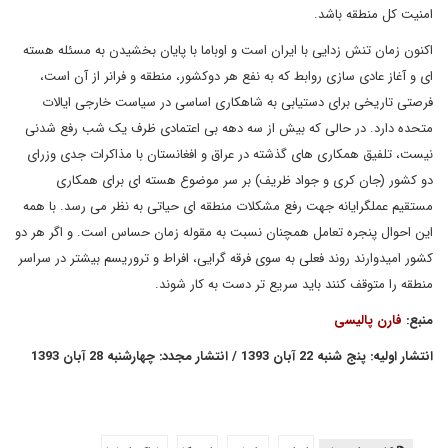
امنیت کل منطقه باشد.
اکنون زمان تنش زدایی با ایران است و اوباما با پایان بخشیدن به مسئله هسته
ای و آغاز عادی سازی روابط که به نفع هر دوکشور، منطقه و فرانر از آن است،
فرصتی تاریخی برای دستیابی به شاهکاری اساسی در سیاست خارجی ایالات
متحده دارد. در حالی که بیش از سه دهه بی اعتمادی ظرف یک شب رفع شدنی
نیست، تلفیق همکاری های گذشته در عراق و افغانستان با مذاکرات جدی وزرای
دو کشور (جان کری و جواد ظریف) بر سر موضوع هسته ای برای همکاری
مستقیم عملگرایانه جهت رفع مشکلات منطقه ای حیاتی به نظر می رسد. با همه
این احوال پنجره تعامل همچنان نسبت به مقوله زمان حساس است. و اگر هر دو
کشور امیدوارند روند فعلی به سوی فرقه گرایی، افراط و تروریسم بیشتر در سراسر
منطقه را متوقف کنند باید سریع تر دست به کار شوند.
منبع:
فارن پالیسی
انتشار اولیه: پنج شنبه 22 آبان 1393 / انتشار مجدد: چهارشنبه 28 آبان 1393