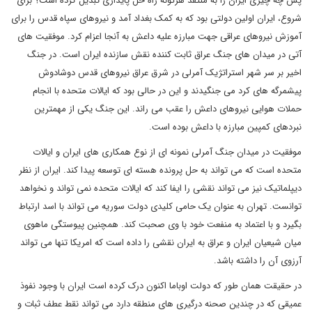
پس چه چیزی ایران را به منتقد هرگونه راه حل پایداری تبدیل کرده است؟ برای
شروع، ایران اولین دولتی بود که به کمک بغداد آمد و نیروهای سپاه قدس را برای
آموزش نیروهای عراقی جهت مبارزه علیه داعش به آنجا اعزام کرد. موفقیت های
آتی در میدان های جنگ عراق ثابت کننده نقش سازنده ایران است. در جنگ
اخیر بر سر شهر استراتژیک آمرلی در شرق عراق نیروهای قدس دوشادوش
پیشمرگه های کرد می جنگیدند و این در حالی بود که ایالات متحده با انجام
حملات هوایی نیروهای داعش را عقب می راند. این جنگ یکی از مهمترین
نبردهای کمپین مبارزه با داعش بوده است.
موفقیت در میدان جنگ آمرلی نمونه ای از نوع همکاری های ایران و ایالات
متحده است که می تواند به حل پرونده هسته ای توسعه پیدا کند. ایران از نظر
دیپلماتیک نیز می تواند نقشی را ایفا کند که ایالات متحده نمی تواند و نخواهد
توانست. تهران به عنوان یک حامی کلیدی دولت سوریه می تواند با اسد ارتباط
بگیرد و با اعتماد به منفعت خود با وی صحبت کند. همچنین پیوستگی ماهوی
میان شیعیان ایران و عراق به ایران نقشی را داده است که امریکا تنها می تواند
آرزوی آن را داشته باشد.
در حقیقت همان طور که دولت اوباما اکنون درک کرده است ایران با وجود نفوذ
عمیقی که در چندین صحنه درگیری های منطقه دارد می تواند نقط عطف ثبات و