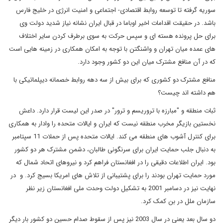
سوریه گرفته تا توسعه روابط اقتصادی- اجتماعی و امنیت انرژی در خلیج فارس
باشد. در حقیقت اقدامات اخیر اوباما در قبال ایران نشانه نیاز شدید دولت وی
برای حل پرونده هسته ای و سپس حرکت به سوی برطرف کردن سایر اختلاف
های عمده میان تهران و واشنگتن با توجه به امکان همکاری در زمینه هایی است
که در آن منافع مشترک میان این دو کشور وجود دارد.
منافع مشترک دو کشوری که برای بیش از سه دهه روابط خصمانه دیپلماتیکی با
هم داشته اند چیست؟
ثبات منطقه و "مبارزه با تروریسم و ترور" در صدر این لیست قرار دارد. داعش
نخستین بازیگر مخرب منطقه نیست که ایران و ایالات متحده را وادار به همکاری
برای کنترل آشوب های منطقه می کند. ایالات متحده پس از حملات 11 سپتامبر
به دنبال جلب حمایت ایران برای سرنگونی طالبان، دشمن مشترک هر دو کشور
بود. ایران اطلاعات دقیقی را در افغانستان فراهم کرد و نیروهای اتحاد شمال که
مورد حمایت تهران بودند را برای پشتیبانی از تلاش های امریکا بسیج کرد. و در
نهایت نیز در دسامبر 2001 به تشکیل دولت وحدت ملی افغانستان زیر نظر
سازمان ملل در بن کمک کرد.
دو سال بعد یعنی در سال 2003 نیز پس از سقوط صدام حسین دو کشور بار دیگر