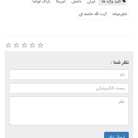
کلید واژه ها:
ايران
داعش
امريكا
باراک اوباما
خاورميانه
آیت الله خامنه ای
نظر شما :
ارسال نظر