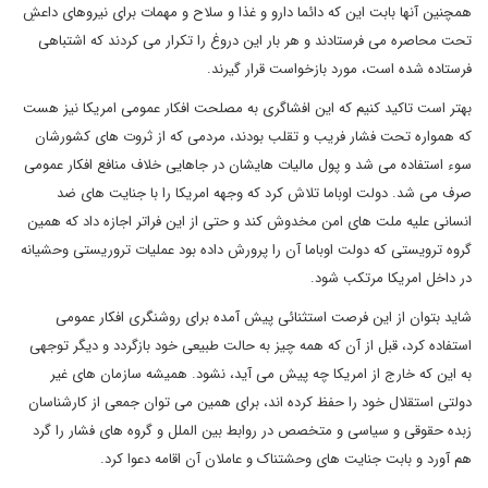
همچنین آنها بابت این که دائما دارو و غذا و سلاح و مهمات برای نیروهای داعشِ
تحت محاصره می فرستادند و هر بار این دروغ را تکرار می کردند که اشتباهی
فرستاده شده است، مورد بازخواست قرار گیرند.
بهتر است تاکید کنیم که این افشاگری به مصلحت افکار عمومی امریکا نیز هست
که همواره تحت فشار فریب و تقلب بودند، مردمی که از ثروت های کشورشان
سوء استفاده می شد و پول مالیات هایشان در جاهایی خلاف منافع افکار عمومی
صرف می شد. دولت اوباما تلاش کرد که وجهه امریکا را با جنایت های ضد
انسانی علیه ملت های امن مخدوش کند و حتی از این فراتر اجازه داد که همین
گروه ترویستی که دولت اوباما آن را پرورش داده بود عملیات تروریستی وحشیانه
در داخل امریکا مرتکب شود.
شاید بتوان از این فرصت استثنائی پیش آمده برای روشنگری افکار عمومی
استفاده کرد، قبل از آن که همه چیز به حالت طبیعی خود بازگردد و دیگر توجهی
به این که خارج از امریکا چه پیش می آید، نشود. همیشه سازمان های غیر
دولتی استقلال خود را حفظ کرده اند، برای همین می توان جمعی از کارشناسان
زبده حقوقی و سیاسی و متخصص در روابط بین الملل و گروه های فشار را گرد
هم آورد و بابت جنایت های وحشتناک و عاملان آن اقامه دعوا کرد.