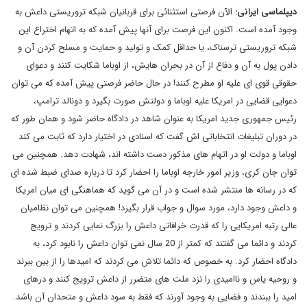
دیپلماسی ایرانی:
الآن فرصتی استثنائی برای قربانیان شبکه تروریستی داعش به
وجود آمده است. اکنون این فرصت برای آنها پیش آمده که به اتهام اختراع این
شبکه تروریستی ترسناک، یا حداقل کمک و تولید و حمایت و مسلح کردن آن و
دادن پول به آن و دفاع از آن در بحران هایش، از اوباما شکایت کنند و دعوای
حقوقی قوی ای علیه او مطرح کنند! در حال حاضر فرصتی پیش آمده که می توان
دعوایی قضایی در امریکا علیه اوباما و دولتش صورت بگیرد و دونالد ترامپ،
رئیس جمهوری جدید امریکا به عنوان شاهد در دادگاه حاضر شود و همان طور که
در دوران تبلیغات انتخاباتی اش گفت که اسنادی در اختیار دارد که ثابت می کند
اوباما و دولت او در اتهام های مذکور دست داشته اند، شهادت دهد. همچنین می
توان جان کری، وزیر امور خارجه اوباما را احضار کرد تا درباره صدای ضبط شده ای
که در رسانه ها منتشر شده است و در آن می گوید که هماهنگی ای میان امریکا
و داعش وجود دارد، مورد سوال و جواب قرار بگیرد! همچنین می توان نظامیان
عالی رتبه امریکایی را که قدرت خرافاتی داعش را بزرگ نمایی کردند و ترویج
کردند و دائما می گفتند که کمتر از 20 سال نمی توان داعش را نابود کرد، به
دادگاه احضار کرد. به خصوص که دائما تلاش می کردند که امیدها را از بین ببرند
و روحیه یاس و ناامیدی را نزد ملت های متضرر از داعش ترویج کنند و درهای
امید را ببندند و فضایی به وجود آورند که فقط به سود داعش و متحدان آن باشد.