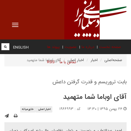
Toggle
vigation
صفحه نخست
درباره ما
عضویت
پیوند ها
ENGLISH
صفحه‌اصلی
اخبار
اخبار اصلی
آقای اوباما شما متهمید
تماس با ما
RSS
بابت تروریسم و قدرت گرفتن داعش
آقای اوباما شما متهمید
۲۴ بهمن ۱۳۹۵ | ۱۳:۳۰
کد : ۱۹۶۶۹۹۳
اخبار اصلی
خاورمیانه
احمد عبدالتواب می‌نویسد: می‌توان نظامیان عالی‌رتبه امریکایی دوران