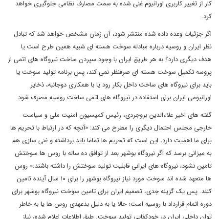
کار از تغییر کاربری اورانیوم غنی شده به سمت مصارف نظامی جلوگیری خواهد
کرد.
اگر جزئیات وعده داده شده منتشر شود، آن زمان مشخص خواهد شد که تبادل
نظر ایران و روسیه درباره مبادله سوخت هسته ای شبیه همین طرح است یا
هدف دیگری دارد؟ به هر طریق ایران با وجود سپردن ساخت نیروگاه های اتمی از
پروسه تکمیل سوخت هسته ای صرفنظر نمی کند، پس برنامه تولید سوخت یا
باید برای نیروگاه های ساخت داخل بکار رود یا با همکاری دوجانبه، ذخایر
اورانیومی ایران برای استفاده در نیروگاه های اتمی ساخت روسیه مصرف شود.
گفته های اخیر علاءالدین بروجردی، رئیس کمیسیون امنیت ملی و سیاست
خارجی مجلس احتمال دیگری را مطرح می کند: «آنچه که در ارتباط با تحریم ها
برای ما اهمیت دارد، این است که تحریم ها تماما باید برداشته و غنی سازی هم
به میزانی برسد که اگر نیروگاه بوشهر بعد از توافق ده ساله با روس ها سوختش
تامین نشود، نیروگاه های ایرانی قابلیت تولید سوختش را داشته باشند.» روس
ها متعهد شده اند سوخت مورد نیاز نیروگاه بوشهر را برای ۱۰ سال آینده تامین
کنند. پس یک گزینه جدی، تصمیم ایران برای تامین سوخت نیروگاه بوشهر برای
دوره اتمام قرارداد با روسیه است؛ حالا یا به دلیل بدعهدی روس ها یا به خاطر
توان داخلی ایران در خودکفایی تولید سوخت. طبق اطلاعات اعلام شده، نیاز