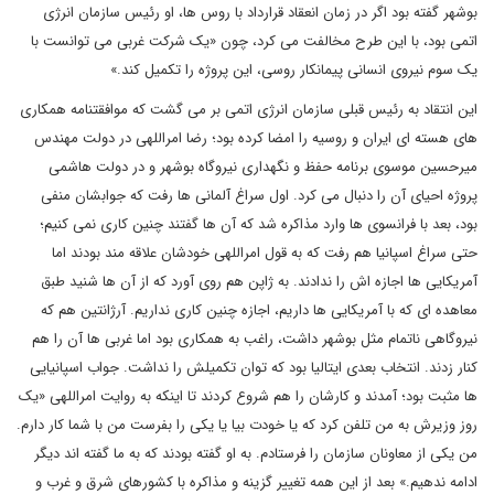
بوشهر گفته بود اگر در زمان انعقاد قرارداد با روس ها، او رئیس سازمان انرژی
اتمی بود، با این طرح مخالفت می کرد، چون «یک شرکت غربی می توانست با
یک سوم نیروی انسانی پیمانکار روسی، این پروژه را تکمیل کند.»
این انتقاد به رئیس قبلی سازمان انرژی اتمی بر می گشت که موافقتنامه همکاری
های هسته ای ایران و روسیه را امضا کرده بود؛ رضا امراللهی در دولت مهندس
میرحسین موسوی برنامه حفظ و نگهداری نیروگاه بوشهر و در دولت هاشمی
پروژه احیای آن را دنبال می کرد. اول سراغ آلمانی ها رفت که جوابشان منفی
بود، بعد با فرانسوی ها وارد مذاکره شد که آن ها گفتند چنین کاری نمی کنیم؛
حتی سراغ اسپانیا هم رفت که به قول امراللهی خودشان علاقه مند بودند اما
آمریکایی ها اجازه اش را ندادند. به ژاپن هم روی آورد که از آن ها شنید طبق
معاهده ای که با آمریکایی ها داریم، اجازه چنین کاری نداریم. آرژانتین هم که
نیروگاهی ناتمام مثل بوشهر داشت، راغب به همکاری بود اما غربی ها آن را هم
کنار زدند. انتخاب بعدی ایتالیا بود که توان تکمیلش را نداشت. جواب اسپانیایی
ها مثبت بود؛ آمدند و کارشان را هم شروع کردند تا اینکه به روایت امراللهی «یک
روز وزیرش به من تلفن کرد که یا خودت بیا یا یکی را بفرست من با شما کار دارم.
من یکی از معاونان سازمان را فرستادم. به او گفته بودند که به ما گفته اند دیگر
ادامه ندهیم.» بعد از این همه تغییر گزینه و مذاکره با کشورهای شرق و غرب و