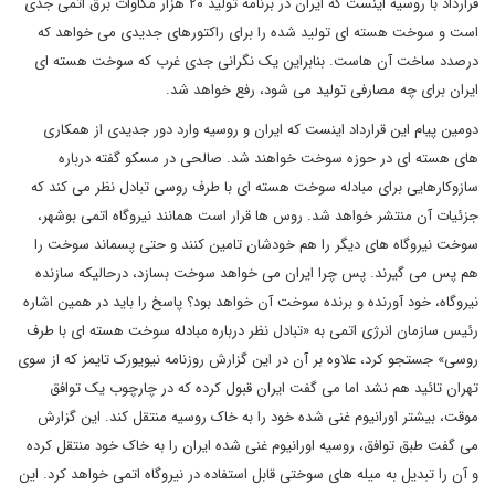
قرارداد با روسیه اینست که ایران در برنامه تولید ۲۰ هزار مگاوات برق اتمی جدی
است و سوخت هسته ای تولید شده را برای راکتورهای جدیدی می خواهد که
درصدد ساخت آن هاست. بنابراین یک نگرانی جدی غرب که سوخت هسته ای
ایران برای چه مصارفی تولید می شود، رفع خواهد شد.
دومین پیام این قرارداد اینست که ایران و روسیه وارد دور جدیدی از همکاری
های هسته ای در حوزه سوخت خواهند شد. صالحی در مسکو گفته درباره
سازوکارهایی برای مبادله سوخت هسته ای با طرف روسی تبادل نظر می کند که
جزئیات آن منتشر خواهد شد. روس ها قرار است همانند نیروگاه اتمی بوشهر،
سوخت نیروگاه های دیگر را هم خودشان تامین کنند و حتی پسماند سوخت را
هم پس می گیرند. پس چرا ایران می خواهد سوخت بسازد، درحالیکه سازنده
نیروگاه، خود آورنده و برنده سوخت آن خواهد بود؟ پاسخ را باید در همین اشاره
رئیس سازمان انرژی اتمی به «تبادل نظر درباره مبادله سوخت هسته ای با طرف
روسی» جستجو کرد، علاوه بر آن در این گزارش روزنامه نیویورک تایمز که از سوی
تهران تائید هم نشد اما می گفت ایران قبول کرده که در چارچوب یک توافق
موقت، بیشتر اورانیوم غنی شده خود را به خاک روسیه منتقل کند. این گزارش
می گفت طبق توافق، روسیه اورانیوم غنی شده ایران را به خاک خود منتقل کرده
و آن را تبدیل به میله های سوختی قابل استفاده در نیروگاه اتمی خواهد کرد. این