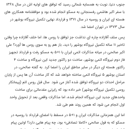
جنوب دنیا، نوبت به همسایه شمالی رسید که توافق های اولیه اش در سال ۱۳۶۸
با سفر اکبر هاشمی رفسنجانی به مسکو انجام شده بود و موافقتنامه همکاری های
هسته ای ایران و روسیه در سال ۱۳۷۱ و قرارداد نهایی تکمیل نیروگاه بوشهر در
سال ۱۳۷۳ در تهران امضا شد.
پس سلف آقازاده چاره ای نداشت جز توافق با روس ها، اما خلف آقازاده چرا وقتی
تاخیر ۱۱ ساله تکمیل نیروگاه بوشهر را دید، باز هم رو به سوی روس ها آورد؟ علی
اکبر صالحی در میانه مذاکرات اتمی ایران با ۱+۵ به مسکو رفت و قرارداد تجهیز
فاز دوم نیروگاه اتمی بوشهر، ساخت دو راکتور جدید این نیروگاه و ساخت ۴
راکتور هسته ای دیگر در سایر مناطق ایران را امضا کرد. به گفته صالحی، در
استان بوشهر ۵ نیروگاه اتمی ساخته خواهد شد که کار ساخت آن ها پس از پایان
مراحل احداث دو نیروگاه توافق شده آغاز می شود. سال قبل روس اتم (پیمانکار
روسی تکمیل نیروگاه بوشهر) خبر داده بود که رایزنی مقدماتی برای ساخت
واحدهای جدید این نیروگاه انجام شده، اما مذاکرات واقعی بعد از تحویل واحد
اول انجام می شود که همین روند هم طی شد.
اما این همزمانی مذاکرات ایران و ۱+۵ در مسقط با امضای قرارداد با روسیه در
مسکو که به قول صالحی «کاملا تصادفی» بود، چه پیام هایی دارد؟ اولین پیام