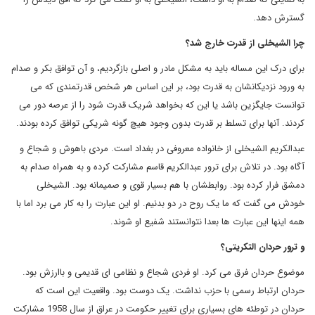
گسترش دهد.
چرا الشیخلی از قدرت خارج شد؟
برای درک این مساله باید به مشکل مادر و اصلی بازگردیم، و آن توافق بکر و صدام
به ورود نزدیکانشان به قدرت بود، بر این اساس هر شخص قدرتمندی که می
توانست جایگزین باشد یا این که بخواهد شریک قدرت شود را از عرصه دور می
کردند. آنها برای تسلط بر قدرت بدون وجود هیچ گونه شریکی توافق کرده بودند.
عبدالکریم الشیخلی از خانواده معروفی در بغداد است. مردی باهوش و شجاع و
آگاه بود. در تلاش برای ترور عبدالکریم قاسم مشارکت کرده و به همراه صدام به
دمشق فرار کرده بود. روابطشان با هم بسیار قوی و صمیمانه بود. الشیخلی
خودش می گفت که ما یک روح در دو بدنیم. او این عبارت را به کار می برد اما با
همه اینها این عبارت ها بعدا نتوانستند شفیع او شوند.
و ترور حردان التکریتی؟
موضوع حردان فرق می کرد. او فردی شجاع و نظامی ای قدیمی و باارزش بود.
حردان ارتباط رسمی با حزب نداشت. یک دوست بود. واقعیت این است که
حردان در توطئه های بسیاری برای تغییر حکومت در عراق از سال 1958 مشارکت