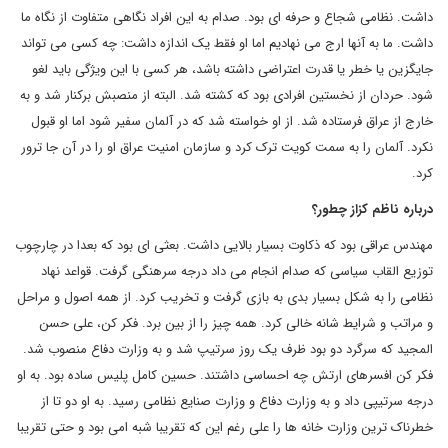
داشت. نظامی شجاع و حرفه ای بود. صدام به این افراد نگاهی متفاوت از نگاه ما
داشت. ما به آنها ارج می نهادیم اما او فقط یک اندازه داشت: چه کسی می تواند
جایگزین یا خطر یا قدرت اعتراضی داشته باشد، هر کسی با این ویژگی باید لغو
شود. حردان از نخستین افرادی بود که کشته شد. البته از منصبش برکنار شد و به
خارج از عراق فرستاده شد. از او خواسته شد که در آلمان سفیر شود اما او قبول
نکرد. آلمان را به سمت کویت ترک کرد و سازمان امنیت عراق او را در آن جا ترور
کرد.
درباره ناظم کزاز چطور؟
مهندس عراقی بود که ذکاوت بسیار بالایی داشت. بعثی ای بود که بعدا در چارچوب
توزیع القاب سیاسی که صدام انجام می داد درجه سرهنگی گرفت. قواعد نهاد
نظامی را به شکل بسیار بدی به بازی گرفت و تخریب کرد. از همه اصول و مراحل
و مراتب و شرایط شانه خالی کرد. همه چیز را از بین برد. فکر کن، علی حسن
المجید که سرگرد دو بود ظرف یک روز سرتیپ شد و به وزارت دفاع منصوب شد.
فکر کن افسرهای ارتش چه احساسی داشتند. حسین کامل پلیس ساده بود. به او
درجه سرتیپی داد و به وزارت دفاع و وزارت صنایع نظامی رسید. به او دو تا از
خطرناک ترین وزارت خانه ها را علی رغم این که تقریبا شبه امی بود و حتی تقریبا