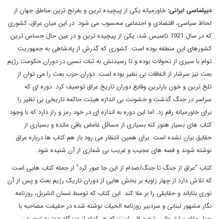
دیپلماسی ایرانی:
خاورمیانه یکی از پیچیده ترین و بغرنج ترین مناطق جهان از
لحاظ سیاسی، اقتصادی و اجتماعی محسوب می شود. در این میان عراق، کشوری
که در سال 1921 تاسیس شد، یکی از پیچیده ترین و در عین حال حساس ترین
کشورهای این منطقه بوده است. کشوری که گذرش از پادشاهی به جمهوریت
توام با سیری از تحولات بوده و تا رسیدنش به ثبات نسبی در دوران حکومت رژیم
بعث نیز سرشار از اتفاقات بی نظیر بوده است. دوران حزب بعث را می توان از
تلخ ترین و خون بارترین وقایع دوران تاریخ عراق توصیف کرد. دوره ای که
سراسر در جنگ گذشت و خشونت بی اندازه هیئت حاکمه تاریخی بی نظیر را
برای خاورمیانه رقم زد. اما این دوره به اندازه ای در خود رمز و راز دارد که با وجود
کتاب های بسیار هنوز کنه بسیاری از مسائل غامض باقی مانده و بسیاری از
حقایق بیان نشده است. برای همین انتظار می رود باز هم کتاب ها درباره عراق
نوشته شوند و قصه های عجیب و غریب بی شماری از آن شنیده شود
.
کتاب "عراق از جنگ تا جنگ/صدام از این جا عبور کرد" از جمله کتاب هایی است
که تلاش دارد از چهار زاویه بر بخش هایی از دوران تاریک رژیم بعث و پس از آن
نوری بتاباند و حقایقی را بر ملا کند. این کتاب که توسط غسان الشربل، روزنامه
نگار مشهور لبنانی و سردبیر روزنامه الحیات نوشته شده در حقیقت مصاحبه با
چهار مقام سابق عالی رتبه عراقی است که هر کدام از دیدگاه خود به توصیف