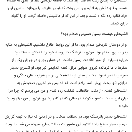
الشیخلی به زندان رفت اما بعد آزاد شد. به فاصله کوتاهی بعد از آزادی به همراه
همسر و فرزندانش به اداره برق می رفت که قبض هایش را بپردازد. ماشین او را
افراد نقاب زده نگه داشتند و بعد از این که از ماشینش فاصله گرفت او را گلوله
باران کردند.
الشیخلی دوست بسیار صمیمی صدام بود؟
او از دوستان تاریخی صدام بود. ما از این روابط اطلاع داشتیم. الشیخلی به مثابه
پدر معنوی صدام بود. مردی با فرهنگ که روحیه خود را با تلاش ساخته بود.
درباره بسیاری از امور اطلاعات بسیار داشت. در همان روز و در جریان یکی از
سفرها با ما فرمانده نیروی هوایی عراق، نعمه الدلیمی نیز بود، او افسری بسیار
خبره و با تجربه بود. یک بار میان او با الشیخلی بر سر هواپیماهای جنگی و
مزایای آنها بحث پیش آمد. یادم است که الدلیمی در آخرین صحبتش به
الشیخلی گفت: «از دقت اطلاعاتت شگفت زده شدم و من می پرسم که چرا مرا
برای این سمت منصوب کردید در حالی که در کادر رهبری فردی از من بهتر وجود
دارد.»
الشیخلی بسیار بافرهنگ بود. در لحظات سخت و در زمانی که نیاز به تهیه گزارش
مهم و بسیار سطح بالا داشتیم این ماموریت به الشیخلی سپرده می شد. با توجه
به تمایلی که صدام به او داشت، الشیخلی به او کمک می کرد که افق دیدش را