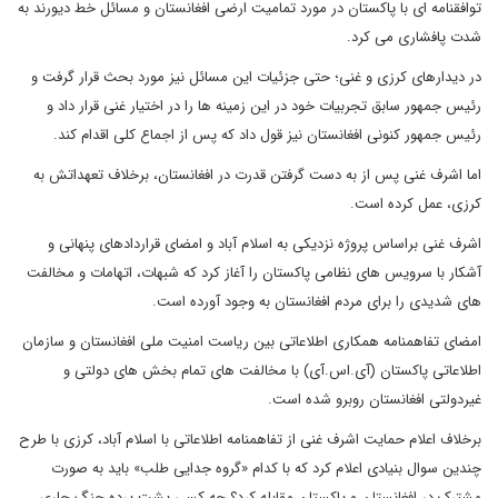
توافقنامه ای با پاکستان در مورد تمامیت ارضی افغانستان و مسائل خط دیورند به
شدت پافشاری می کرد.
در دیدارهای کرزی و غنی؛ حتی جزئیات این مسائل نیز مورد بحث قرار گرفت و
رئیس جمهور سابق تجربیات خود در این زمینه ها را در اختیار غنی قرار داد و
رئیس جمهور کنونی افغانستان نیز قول داد که پس از اجماع کلی اقدام کند.
اما اشرف غنی پس از به دست گرفتن قدرت در افغانستان، برخلاف تعهداتش به
کرزی، عمل کرده است.
اشرف غنی براساس پروژه نزدیکی به اسلام آباد و امضای قراردادهای پنهانی و
آشکار با سرویس های نظامی پاکستان را آغاز کرد که شبهات، اتهامات و مخالفت
های شدیدی را برای مردم افغانستان به وجود آورده است.
امضای تفاهمنامه همکاری اطلاعاتی بین ریاست امنیت ملی افغانستان و سازمان
اطلاعاتی پاکستان (آی.اس.آی) با مخالفت های تمام بخش های دولتی و
غیردولتی افغانستان روبرو شده است.
برخلاف اعلام حمایت اشرف غنی از تفاهمنامه اطلاعاتی با اسلام آباد، کرزی با طرح
چندین سوال بنیادی اعلام کرد که با کدام «گروه جدایی طلب» باید به صورت
مشترک در افغانستان و پاکستان مقابله کرد؟ چه کسی پشت پرده جنگ جاری