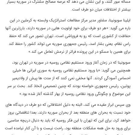
مساله عبور کنند، و این نشان می دهد که عرصه مصالح مشترک در سوریه بسیار
بیشتر از اختلافات میان دو طرف است.
ایلینا سوبونینا، مشاور مدیر مرکز مطالعات استراتژیک وابسته به کرملین در این
باره می گوید: «هر دو طرف برای خود اولویت هایی در سوریه دارند، بارزترین آنها
حفاظت از کشوری است که رو به فروپاشی است، تهران تصور می کند که حفظ
راس نظام، یعنی بشار اسد، رئیس جمهوری سوریه می تواند کشور را حفظ کند
برای همین با مسکو در این پرونده فراتر از نرمش تعامل می کند.»
سوبونینا که در زمان آغاز ورود مستقیم نظامی روسیه در سوریه در تهران بود،
همچنین می گوید: «با ورود مستقیم نظامی روسیه به سوری ایرانی ها خیلی
احساس آسودگی کردند. آنها مخفی نمی کنند که از مدت ها پیش از ولادیمیر
پوتین، رئیس جمهوری خواسته بودند که چنین تصمیمی اتخاذ کند. بحث بر سر
این موضوع و چگونگی ورود نظامی روسیه از بهار گذشته آغاز شده بود.»
وی سپس ابراز عقیده می کند، البته به دلیل اختلافاتی که دو طرف در دیدگاه های
خود نسبت به بحران های منطقه بعد از بحران سوریه دارند، بعدا تناقضاتی بروز
خواهد کرد، برای این که تهران با این فکر روسیه که باید به دنبال دریچه مناسبی
برای ورود به حل همه مشکلات منطقه بود، راحت نیست و با آن کنار نیامده است