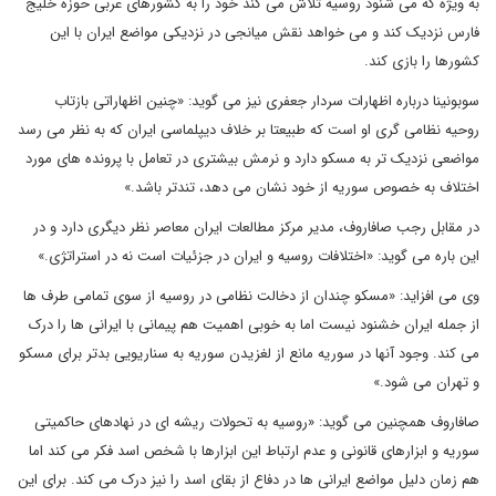
به ویژه که می شنود روسیه تلاش می کند خود را به کشورهای عربی حوزه خلیج
فارس نزدیک کند و می خواهد نقش میانجی در نزدیکی مواضع ایران با این
کشورها را بازی کند.
سوبونینا درباره اظهارات سردار جعفری نیز می گوید: «چنین اظهاراتی بازتاب
روحیه نظامی گری او است که طبیعتا بر خلاف دیپلماسی ایران که به نظر می رسد
مواضعی نزدیک تر به مسکو دارد و نرمش بیشتری در تعامل با پرونده های مورد
اختلاف به خصوص سوریه از خود نشان می دهد، تندتر باشد.»
در مقابل رجب صافاروف، مدیر مرکز مطالعات ایران معاصر نظر دیگری دارد و در
این باره می گوید: «اختلافات روسیه و ایران در جزئیات است نه در استراتژی.»
وی می افزاید: «مسکو چندان از دخالت نظامی در روسیه از سوی تمامی طرف ها
از جمله ایران خشنود نیست اما به خوبی اهمیت هم پیمانی با ایرانی ها را درک
می کند. وجود آنها در سوریه مانع از لغزیدن سوریه به سناریویی بدتر برای مسکو
و تهران می شود.»
صافاروف همچنین می گوید: «روسیه به تحولات ریشه ای در نهادهای حاکمیتی
سوریه و ابزارهای قانونی و عدم ارتباط این ابزارها با شخص اسد فکر می کند اما
هم زمان دلیل مواضع ایرانی ها در دفاع از بقای اسد را نیز درک می کند. برای این