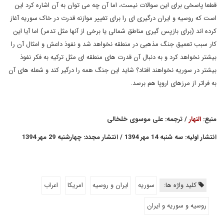
قطعا پاسخی برای این سوالات نیست، اما آن چه می توان به آن اشاره کرد این
است که روسیه و ایران درگیری ای را برای تغییر موازنه قدرت در خاک سوریه آغاز
کرده اند (برای بازپس گیری مناطق شمالی یا برخی از آنها مثل تدمر) اما آیا این
کار سبب تعمیق جنگ مذهبی در منطقه نخواهد شد و نفوذ داعش و امثال آن را
بیشتر نخواهد کرد و به دنبال آن قدرت های منطقه ای مثل ترکیه به فکر نفوذ
بیشتر در سوریه نخواهند افتاد؟ شاید این جنگ همه را درگیر کند و شعله های آن
به فراتر از مرزهای اروپا هم برسد.
منبع:
النهار
/ ترجمه: علی موسوی خلخالی
انتشار اولیه: سه شنبه 14 مهر 1394 / انتشار مجدد: چهارشنبه 29 مهر 1394
کلید واژه ها:
سوريه
ايران و روسيه
امريكا
اعراب
روسيه و سوريه و ايران