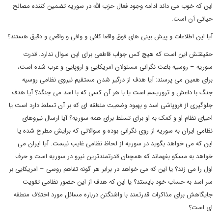
این که خوب می داند ادامه وجود فعال حزب الله در سوریه تضمین کننده مصالح
حیاتی آن است.
آیا این اطلاعات و پیش بینی های فوق واقعا کافی و وافی و واقعی و دقیق هستند؟
حقیقتش این است که هیچ کس جواب قاطعی برای این سوال ندارد. قدرت
سوریه – روسیه باعث نگرانی مسئولان امریکایی و اروپایی و عرب شده است،
برای همین می پرسند: آیا هدف از درگیر شدن مستقیم نیروی نظامی روسیه
جنگ با داعش و تروریسم است یا با هر آن کسی که با اسد می جنگد؟ آیا هدف
جلوگیری از فروپاشی اسد و بهبود وضعیت منطقه ای که بر آن تسلط دارد است یا
احیای نظام او و کمک به او برای تسلط برای همه سوریه؟ آیا ارسال نیروهای
نظامی ایران به سوریه از روی نگرانی بوده و سوالاتی که برایش مطرح شده یا
این که می خواهد بگوید در سوریه از لحاظ نظامی غایب نیست. آیا ایران می
خواهد به مسکو بفهماند که همچنان قدرتمندترین نیرو در سوریه است و حرف
اول را می زند؟ یا این که می خواهد در برابر هر گونه تفاهم روسی – امریکایی بر
سر اسد به حساب خود بایستد؟ یا این که هدف از این حضور نظامی تقویت
جایگاهش برای مذاکرات قدرتمند با واشنگتن درباره مسائل مورد اختلاف منطقه
ای است؟