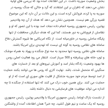
بخش وضعیت سوریه داشت. در این اطلاعات آمده بود که بررسی های اولیه
نشان می دهند که ناظران بر این اعتقادند که گرد و خاکی که جنگ روسیه در
سوریه به پا کرده، فروکش کرده است، و این دلالت بر آن دارد که این موضوع
قضیه بزرگی هم نیست. همچنین نشان می دهد که هدف از آن چه ولادیمیر
پوتین، رئیس جمهوری روسیه انجام داده نجات اسد بوده با این تصور که او و
نظامش از فروپاشی به دور هستند، کما این که هدف دیگرش محافظت از تنها
پایگاه ساحلی روسیه در خاورمیانه است. از نگاه امریکایی ها شیوه گسترش دفاع
سامانه های نظامی روسیه به گونه ای نیست که تهدیدی برای امریکا باشند.
سامانه های دفاعی روسیه تنها محدود به سه نوع جنگنده و پهپاد به همراه موشک
و توپ خانه های پیشرفته و 500 سرباز است. انتظار می رود فعالیت اصلی روس
ها بهبود وضعیت زادگاه بشار اسد و آموزش نیروهای او بعد از خسارت های
سنگینی که متحمل شدند، باشد. نهایت کاری که روس ها می توانند بکنند حمایت
از اسد توسط مردم خود سوریه متشکل از اقلیت های سوری ای است که از او
حمایت می کنند. برای همین خوب درک می کنند که تنها استفاده از جنگنده تا چه
اندازه می تواند موفقیت های فرسایشی به دنبال داشته باشد.
از نشست باراک اوباما، رئیس جمهوری امریکا با ولادیمیر پوتین، رئیس جمهوری
روسیه که یک ساعت و نیم طول کشید، چه خبر؟ همان اطلاعات آمده از واشنگتن