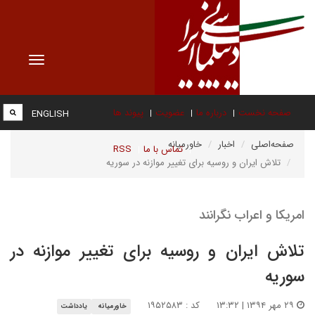
Toggle
vigation
صفحه نخست
درباره ما
عضویت
پیوند ها
ENGLISH
صفحه‌اصلی
اخبار
خاورمیانه
تماس با ما
RSS
تلاش ایران و روسیه برای تغییر موازنه در سوریه
امریکا و اعراب نگرانند
تلاش ایران و روسیه برای تغییر موازنه در
سوریه
۲۹ مهر ۱۳۹۴ | ۱۳:۳۲
کد : ۱۹۵۲۵۸۳
خاورمیانه
یادداشت