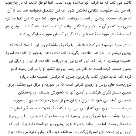
تاکید می کنند که مذاکرات آنها سازنده بوده است، آنها توافق کردند که در چارچوب
راه حل یک حکومت انتقالی تشکیل شود، اما این تشکیل نخواهد شد بعد از آن
که فرایند حمایت پوتین از اسد با موفقیت انجام شود. کما این که این تنها مذاکره
جاری بود که در آن مسکو و واشنگتن توافق کردند به کمک هم آیند تا از وقوع هر
گونه حادثه در مورد جنگنده های یکدیگر در آسمان سوریه جلوگیری کنند.
اما در مورد موضوع شراکت اطلاعاتی با یکدیگر واشنگتن بر این اعتقاد است که
پوتین بیشتر می خواهد اطلاعات بگیرد تا اطلاعات بدهد، به باور او اطلاعات امریکا
اهمیت بیشتری دارند. کما این که پوتین بر دریافت اطلاعات از ایران و عراق نیز
بسیار حساب کرده است. به نظر می رسد این دو کشور او را در این زمینه قانع
کرده اند. شاید بتوان گفت بارزترین چیزی که برایش اهمیت دارد درباره
تروریست های روس و اروپای شرقی است که در سوریه و عراق می جنگند. برای
همین بسیار نگران بازگشت و آمدن آنها به کشورش هستند. در واشنگتن
همچنین گفته می شود که ایران چندان هم از تحول حوادث جاری در سوریه
خرسند نیست برای این که از این می ترسد که دیگر قدرت تصمیم گیر اصلی در
سوریه نباشد و تنها شریکی برای روسیه که چه بسا در آینده بتوان از آن بی نیاز
شد، باقی بماند. اما نمی تواند با طرح های پوتین نیز موافقت نکند برای این که
آن را برای متحد اول استراتژیکش در منطقه، حزب الله لبنان مفید می داند، برای