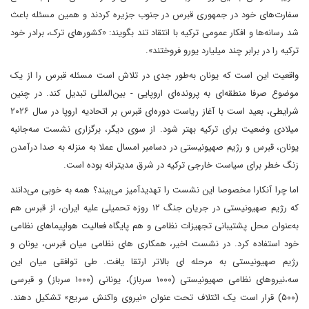
سفارت‌های خود در جمهوری قبرس در جنوب جزیره کردند و همین مسئله باعث
شد رسانه‌ها و افکار عمومی ترکیه با انتقاد تند بگویند: «کشورهای ترک، برادر خود
ترکیه را در برابر چند میلیارد یورو فروختند».
واقعیت این است که یونان به‌طور جدی در تلاش است مسئله قبرس را از یک
موضوع صرفا منطقه‌ای به پرونده‌ای اروپایی - بین‌المللی تبدیل کند. در چنین
شرایطی، بعید است با آغاز ریاست دوره‌ای قبرس بر اتحادیه اروپا در سال ۲۰۲۶
میلادی وضعیت برای ترکیه بهتر شود. از سوی دیگر، برگزاری نشست سه‌جانبه
یونان، قبرس و رژیم صهیونیستی در دسامبر امسال عملا به منزله به صدا درآمدن
زنگ خطر برای سیاست خارجی ترکیه در شرق مدیترانه بوده است.
اما چرا آنکارا مخصوصا این نشست را تهدید‌آمیز می‌بیند؟ همه به خوبی می‌دانند
که رژیم صهیونیستی در جریان جنگ ۱۲ روزه تحمیلی علیه ایران، از قبرس هم
به‌عنوان محل پشتیبانی تجهیزات نظامی و هم پایگاه فعالیت هواپیماهای نظامی
خود استفاده کرد. در نشست اخیر، همکاری های نظامی میان قبرس، یونان و
رژیم صهیونیستی به مرحله ای بالاتر ارتقا یافت. طی توافقی میان این
سه،‌نیروهای نظامی صهیونیستی (۱۰۰۰ سرباز)، یونانی (۱۰۰۰ سرباز) و قبرسی
(۵۰۰) قرار است یک ائتلاف تحت عنوان «نیروی واکنش سریع» تشکیل دهند.