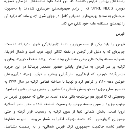
رسانه‌های یونانی گزارش داده‌اند که آتن قصد دارد سامانه‌های موشکی ضدزره
دوربرد SPIKE NLOS که از رژیم صهیونیستی خریداری شده‌اند را به‌صورت
مرحله‌ای به سطح بهره‌برداری عملیاتی کامل در جزایر شرق اژه برساند که ترکیه آن
را تهدیدی مستقیم علیه خود تلقی می کند.
قبرس
قبرس را باید یکی از حساس‌ترین نقاط ژئوپلیتیکی شرق مدیترانه دانست؛
جزیره‌ای که به دلیل قرار گرفتن در نقطه تلاقی اروپا، غرب آسیا و شمال آفریقا،
همواره صحنه رقابت‌های جدی منطقه‌ای بوده است. ریشه اختلاف دیرینه یونان و
ترکیه بر سر قبرس به سال‌های پایانی حضور استعمار بریتانیا در این جزیره
بازمی‌گردد؛ دورانی که اوج‌گیری ملی‌گرایی یونانی و ترکی، زمینه درگیری‌های
خونین دهه ۱۹۶۰ را فراهم کرد و نهایتا با مداخله نظامی ترکیه در سال ۱۹۷۴ به
تقسیم عملی جزیره به دو بخش شمالی ترک‌نشین و جنوبی یونانی‌نشین انجامید؛
وضعیتی که تا امروز هم بی‌نتیجه باقی مانده است. در حالی که جمهوری قبرس در
جنوب جزیره از سوی جامعه جهانی به رسمیت شناخته شده و حتی عضو اتحادیه
اروپا است، بخش شمالی تنها از سوی ترکیه به رسمیت قرار گرفته و حتی
جمهوری آذربایجان - که متحد نزدیک آنکارا به شمار می‌رود - علیرغم فشارها
حاضر نشده حاکمیت «جمهوری ترک قبرس شمالی» را به رسمیت بشناسد.