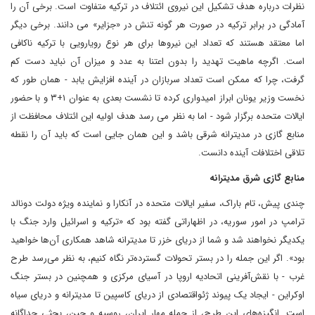
نظرات درباره هدف تشکیل این نیروی ائتلاف در ترکیه متفاوت است. برخی آن را
آمادگی در برابر ترکیه در صورت هر گونه تنش در «جزایر» می دانند. برخی دیگر
اما معتقد هستند که تعداد این نیروها برای هر نوع رویارویی با ترکیه ناکافی
است. اگرچه ماهیت تهدید را بدون اعتنا به عدد و میزان آن نباید دست کم
گرفت، چرا که ممکن است تعداد سربازان در آینده افزایش یابد - همان طور که
نخست وزیر یونان ابراز امیدواری کرده تا نشست بعدی به عنوان ۱+۳ و با حضور
ایالات متحده برگزار شود - اما به نظر می رسد هدف اولیه این ائتلاف محافظت از
منابع گازی در مدیترانه شرقی باشد و این همان جایی است که باید آن را نقطه
تلاقی اختلافات آینده دانست.
منابع گازی شرق مدیترانه
چندی پیش، تام باراک، سفیر ایالات متحده در آنکارا و نماینده ویژه دولت دونالد
ترامپ در امور سوریه، در اظهاراتی گفته بود که «ترکیه و اسرائیل وارد جنگ با
یکدیگر نخواهند شد و شما از دریای خزر تا مدیترانه شاهد همکاری آن‌ها خواهید
بود». اگر این جمله را در بستر تحولات گسترده‌تر نگاه کنیم، به نظر می‌رسد طرح
غرب - با نقش‌آفرینی اتحادیه اروپا در آسیای مرکزی و همچنین در بستر جنگ
اوکراین - ایجاد یک پیوند ژئو‌اقتصادی از دریای کاسپین تا مدیترانه و دریای سیاه
است. انگیزه‌های این طرح، از جمله مهار ایران، روسیه و چین، بحثی جداگانه