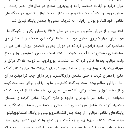
میان ترکیه و ایالات متحده را به پایین‌ترین سطح در سال‌های اخیر رساند. از
همان دوره بود که آمریکا به‌تدریج به دنبال ایجاد توازن تازه‌ای در پایگاه‌های
نظامی خود افتاد و یونان آرام‌آرام به شریک مهمی با چندین پایگاه تبدیل شد.
البته یونان از دوران دکترین ترومن در سال ۱۹۴۷ به‌عنوان یکی از تکیه‌گاه‌های
غرب برای مهار شوروی مطرح بود، اما بعدها ترکیه این جایگاه را تا حد زیادی
تصاحب کرد. نباید فراموش کرد که در دوران بحران اقتصادی یونان، آتن نیز در
معامله‌های پشت‌پرده با آمریکا شرکت داشته است. پانوس کامنوس، وزیر دفاع
وقت یونان، بعدها فاش کرد که در نشست یوروگروپ در ژوئیه ۲۰۱۵، مرکل و
شوبله پیشنهاد خروج یونان از منطقه یورو در برابر دریافت ۹۰ میلیارد دلار کمک
مالی را مطرح کردند و حتی یانیس واروفاکیس، وزیر دارای چپ گرا یونان در آن
زمان، با آن موافق بوده است. به گفته کامنوس اما وی با این توافق مخالفت کرده
و از نخست‌وزیر وقت یونان، آلکسیس سیپراس، خواسته تا از آمریکا کمک
بخواهد. در ادامه نیز با وزیران خارجه و دفاع آمریکا تماس گرفته و بسته‌ای
پیشنهاد کرده که شامل قراردادهای تسلیحاتی و دسترسی بیشتر واشینگتن به
پایگاه‌های نظامی یونان - از جمله بندر الکساندروپولیس و پایگاه استفانوویکیئو -
بوده است. هدف صریح یونان به گفت وزیر دفاع وقت این کشور چنین بود:
«یونان باید جای ترکیه را به‌عنوان متحد راهبردی ایالات متحده در مدیترانه