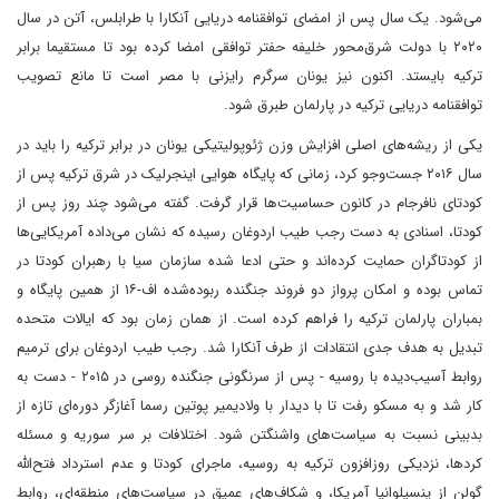
می‌شود. یک سال پس از امضای توافقنامه دریایی آنکارا با طرابلس، آتن در سال
۲۰۲۰ با دولت شرق‌محور خلیفه حفتر توافقی امضا کرده بود تا مستقیما برابر
ترکیه بایستد. اکنون نیز یونان سرگرم رایزنی با مصر است تا مانع تصویب
توافقنامه دریایی ترکیه در پارلمان طبرق شود.
یکی از ریشه‌های اصلی افزایش وزن ژئوپولیتیکی یونان در برابر ترکیه را باید در
سال ۲۰۱۶ جست‌وجو کرد، زمانی که پایگاه هوایی اینجرلیک در شرق ترکیه پس از
کودتای نافرجام در کانون حساسیت‌ها قرار گرفت. گفته می‌شود چند روز پس از
کودتا، اسنادی به دست رجب طیب اردوغان رسیده که نشان می‌داده آمریکایی‌ها
از کودتاگران حمایت کرده‌اند و حتی ادعا شده سازمان سیا با رهبران کودتا در
تماس بوده و امکان پرواز دو فروند جنگنده ربوده‌شده اف-۱۶ از همین پایگاه و
بمباران پارلمان ترکیه را فراهم کرده است. از همان زمان بود که ایالات متحده
تبدیل به هدف جدی انتقادات از طرف آنکارا شد. رجب طیب اردوغان برای ترمیم
روابط آسیب‌دیده با روسیه - پس از سرنگونی جنگنده روسی در ۲۰۱۵ - دست به
کار شد و به مسکو رفت تا با دیدار با ولادیمیر پوتین رسما آغازگر دوره‌ای تازه از
بدبینی نسبت به سیاست‌های واشنگتن شود. اختلافات بر سر سوریه و مسئله
کردها، نزدیکی روزافزون ترکیه به روسیه، ماجرای کودتا و عدم استرداد فتح‌الله
گولن از پنسیلوانیا آمریکا، و شکاف‌های عمیق در سیاست‌های منطقه‌ای، روابط