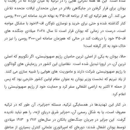
شده است. این ها همه نگرانی هایی را در ترکیه به میان آورده که در رقابت با
یونان برای قرار گرفتن در جایگاهی بالاتر در میان متحدان ایالات متحده تلاش
می کند. آن هم ترکیه ای که از برنامه اف-۳۵ به بهانه خرید سامانه اس-۴۰۰ روسی
کنار گذاشته شده و حتی برای خرید و نوسازی ناوگان اف-۱۶خود با مشکل مواجه
است، درست در زمانی که یونان قرار است تا سال ۲۰۲۸ میلادی جنگنده های
اف-۳۵ خود را دریافت کند در حالی که هم‌زمان سامانه اس-۳۰۰ روسی را نیز در
خاک خود به کار گرفته است!
حالا، یونان به یکی از اصلی ترین حامیان رژیم صهیونیستی، اگر نگوییم که اصلی
ترین آن، در اروپا تبدیل شده است. نظامیان این کشور در رزمایش های گوناگون
با رژیم صهیونیستی شرکت دارند و ماموریت های هوایی را شبیه سازی می کنند.
از یاد نبریم که نخست وزیر یونان به عنوان مقام اولین کشور خارجی بود که پس
از حمله ۷ اکتبر به اراضی اشغالی سفر کرد و حمایت خود از رژیم صهیونیستی را
اعلام کرد.
در کنار این تهدیدها در همسایگی ترکیه، مسئله «جزایر»، آن طور که در ترکیه
معروف است، یا به شکل رسمی آن، «جزایر شرق دریای اژه»، را هم نباید نادیده
گرفت. این جزایر در جریان جنگ‌های بالکان در سال‌های ۱۹۱۲ و ۱۹۱۳ میلادی
توسط یونان اشغال شدند؛ دوره‌ای که امپراتوری عثمانی کنترل بسیاری از مناطق