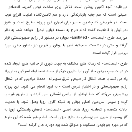
می‌طلبد؛ آنچه اکنون روشن است، تلاش برای ساخت نوعی کمربند اقتصادی -
امنیتی است که هم جنبه بازدارندگی دارد و هم تامین‌کننده امنیت انرژی غرب
است. در شرایطی که چندین مسیر برای اجرای این پروژه مطرح است و هنوز
نمی‌توان با قاطعیت گفت کدام طرح به نسخه نهایی تبدیل خواهد شد، به نظر
می‌رسد طرح «ایست‌مِد - EastMed» دوباره در دستور کار رژیم صهیونیستی قرار
گرفته و حتی در نشست سه‌جانبه اخیر با یونان و قبرس نیز به‌طور جدی مورد
بررسی قرار گرفته است.
طرح «ایست‌مِد» که رسانه های مختلف به جهت دوری از حاشیه های ایجاد شده
در دولت جپ بایدن حالا آن را با عناوین دیگر از جمله «خط لوله اسرائیل به اروپا»
یاد می کنند با هدف انتقال گاز طبیعی شرق مدیترانه - عمدتا میادینی که در اشغال
رژیم صهیونیستی و در اختیار قبرس است - به اروپا انجام می شود. این پروژه
پیش‌بینی می‌کند که خط لوله‌ای از اراضی اشغالی عبور کرده و از طریق قبرس،
کرِت و سپس سرزمین اصلی یونان به شبکه گازی اروپا وصل شود. با حمایت
ایالات متحده و اتحادیه اروپا، هدف اصلی «ایست‌مِد» کاهش وابستگی اروپا به
گاز روسیه از طریق تنوع‌بخشی به منابع انرژی است. اما، چطور شده که این طرح
که در دوره جو بایدن مسکوت و متوفق شده بود دوباره جان گرفته است؟