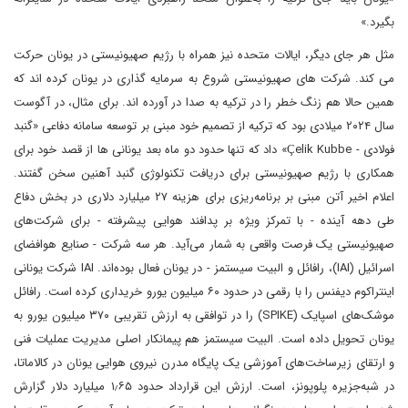
بگیرد.»
مثل هر جای دیگر، ایالات متحده نیز همراه با رژیم صهیونیستی در یونان حرکت
می کند. شرکت های صهیونیستی شروع به سرمایه گذاری در یونان کرده اند که
همین حالا هم زنگ خطر را در ترکیه به صدا در آورده اند. برای مثال، در آگوست
سال ۲۰۲۴ میلادی بود که ترکیه از تصمیم خود مبنی بر توسعه سامانه دفاعی «گنبد
فولادی - Çelik Kubbe» داد که تنها حدود دو ماه بعد یونانی ها از قصد خود برای
همکاری با رژیم صهیونیستی برای دریافت تکنولوژی گنبد آهنین سخن گفتند.
اعلام اخیر آتن مبنی بر برنامه‌ریزی برای هزینه‌ ۲۷ میلیارد دلاری در بخش دفاع
طی دهه آینده - با تمرکز ویژه بر پدافند هوایی پیشرفته - برای شرکت‌های
صهیونیستی یک فرصت واقعی به شمار می‌آید. هر سه شرکت - صنایع هوافضای
اسرائیل (IAI)، رافائل و البیت سیستمز - در یونان فعال بوده‌اند. IAI شرکت یونانی
اینتراکوم دیفنس را با رقمی در حدود ۶۰ میلیون یورو خریداری کرده است. رافائل
موشک‌های اسپایک (SPIKE) را در توافقی به ارزش تقریبی ۳۷۰ میلیون یورو به
یونان تحویل داده است. البیت سیستمز هم پیمانکار اصلی مدیریت عملیات فنی
و ارتقای زیرساخت‌های آموزشی یک پایگاه مدرن نیروی هوایی یونان در کالاماتا،
در شبه‌جزیره پلوپونز، است. ارزش این قرارداد حدود ۱٫۶۵ میلیارد دلار گزارش