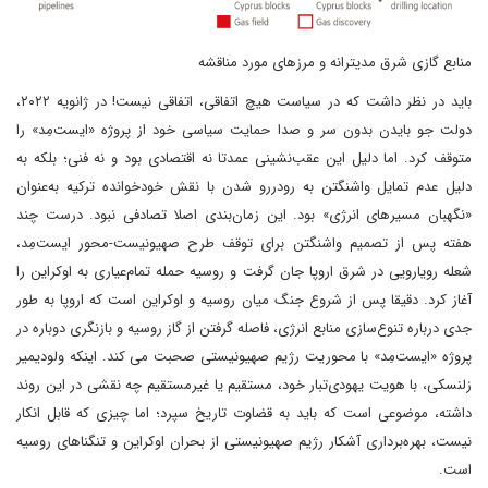
منابع گازی شرق مدیترانه و مرزهای مورد مناقشه
باید در نظر داشت که در سیاست هیچ اتفاقی، اتفاقی نیست! در ژانویه ۲۰۲۲،
دولت جو بایدن بدون سر و صدا حمایت سیاسی خود از پروژه «ایست‌مِد» را
متوقف کرد. اما دلیل این عقب‌نشینی عمدتا نه اقتصادی بود و نه فنی؛ بلکه به
دلیل عدم تمایل واشنگتن به رودررو شدن با نقش خودخوانده ترکیه به‌عنوان
«نگهبان مسیرهای انرژی» بود. این زمان‌بندی اصلا تصادفی نبود. درست چند
هفته پس از تصمیم واشنگتن برای توقف طرح صهیونیست-محور ایست‌مِد،
شعله رویارویی در شرق اروپا جان گرفت و روسیه حمله تمام‌عیاری به اوکراین را
آغاز کرد. دقیقا پس از شروع جنگ میان روسیه و اوکراین است که اروپا به طور
جدی درباره تنوع‌سازی منابع انرژی، فاصله گرفتن از گاز روسیه و بازنگری دوباره در
پروژه «ایست‌مِد» با محوریت رژیم صهیونیستی صحبت می کند. اینکه ولودیمیر
زلنسکی، با هویت یهودی‌تبار خود، مستقیم یا غیرمستقیم چه نقشی در این روند
داشته، موضوعی است که باید به قضاوت تاریخ سپرد؛ اما چیزی که قابل انکار
نیست، بهره‌برداری آشکار رژیم صهیونیستی از بحران اوکراین و تنگناهای روسیه
است.