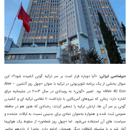
دیپلماسی ایرانی:
«آیا دوباره قرار است بر سر ترکیه گونی کشیده شود؟» این
سوال بخشی از یک برنامه تلویزیونی در ترکیه با عنوان «چهل روز آتشین – Alev
Alev 40 Gün» بود. تعبیر «گونی» به رویدادی در سال ۲۰۰۳ در سلیمانیه عراق
اشاره دارد؛ زمانی که نیروهای آمریکایی با بازداشت ۱۱ نظامی ترکیه ای و کشیدن
گونی بر سر آن ها، ارتش ترکیه را تحقیر کردند؛ رخدادی که هنوز هم در حافظه
عمومی ثبت شده و همواره به‌عنوان نمادی برای بدبینی نسبت به ایالات متحده و
سیاست های آن استفاده می‌شود. اما «چهل روز شعله‌ور» از سقوط یک هواپیما
آغاز شد و با سلسله اتفاقات دیگر همچنان ادامه دارد. ماجرا از یازدهم نوامبر