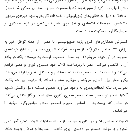
ترکیه وابسته می‌کرد و ترکیه را در محوریت قرار می داد (طرح دیگر عبور خط لوله
نفتی اعراب به ترکیه از سوریه بود که با وضعیت سوریه عملا غیر ممکن شده بود).
اما فعلا به دلیل جاه‌طلبی‌های ژئوپلیتیکی، اختلافات تاریخی، نبود مرزهای دریایی
مشخص، ملاحظات اقتصادی و نیز موج اخیر نسل‌کشی در غزه، همکاری و
سرمایه‌گذاری مسکوت مانده است.
گسترش همکاری‌های گازی رژیم صهیونیستی با مصر - از جمله توافق اخیر به
ارزش ۳۵ میلیارد دلار (که باز هم نام شرکت شورون، فعال در مناطق کردنشین
سوریه، در آن دیده می‌شود) - به معنای تضعیف ایست‌مِد نیست؛ بلکه در واقع
آن را تکمیل می‌کند. مصر با زیرساخت LNG خود مسیری فوری و عملی فراهم
می‌کند و ایست‌مِد یک مسیر بلندمدت، مستقیم و مستقل به اروپا ارائه می‌دهد.
یکی نقش پل را بازی می‌کند و دیگری ستون فقرات را؛ ترکیب این دو رقابت
نمی‌سازد، بلکه انعطاف‌پذیری به وجود می‌آورد. همین مسئله دلیل واکنش شدید
آنکارا به هر دو مسیر است. مسیر مصری اکنون فعال است و گاز منتقل می‌کند،
در حالی که ایست‌مِد از اساس مفهوم انحصار نقش میانجی‌گری ترکیه را
می‌شکند.
تحرکات سیاسی اخیر در لبنان و سوریه از جمله مذاکرات شرکت نفتی آمریکایی
شورون با دولت مستقر در دمشق برای کاهش تنش‌ها و تلاش جهت حذف