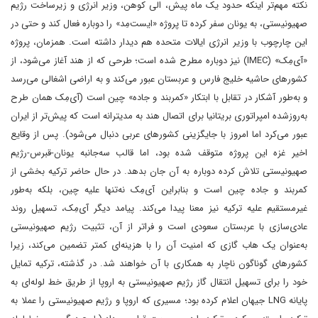
نکته مهم‌تر اینکه حدود یک ماه پیش، الی کوهن، وزیر انرژی و زیرساخت رژیم
صهیونیستی، به یونان سفر کرده تا پروژه «ایست‌مِد» را دوباره فعال کند و حتی در
این چارچوب با وزیر انرژی ایالات متحده هم دیدار داشته است. همزمان، پروژه
«آی‌مِک» (IMEC) نیز دوباره مطرح شده است؛ طرحی که از هند آغاز می‌شود، از
کشورهای حاشیه خلیج فارس و عربستان عبور می‌کند و به اراضی اشغالی می‌رسد
و به‌طور آشکار در تقابل با ابتکار «کمربند و جاده» چین است (آی‌مِک همان طرح
به‌روزشده امپراتوری بریتانیا برای اتصال هند به مدیترانه است که پیش‌تر از ایران
عبور می‌کرد اما امروز با جایگزینی کشورهای عربی دنبال می‌شود). پس از وقایع
اخیر غزه این پروژه متوقف شده بود، اما قالب سه‌جانبه یونان-قبرس-رژیم
صهیونیستی تلاش کرده دوباره به آن جان بدهد. در حال حاضر ترکیه بخشی از
کمربند و جاده چین است و بنابراین آی‌مِک نه‌تنها علیه چین، بلکه به‌طور
غیرمستقیم علیه ترکیه نیز معنا پیدا می‌کند. پیامد دیگر آی‌مِک، تسهیل روند
عادی‌سازی با عربستان سعودی است و فراتر از آن، تثبیت رژیم صهیونیستی
به‌عنوان یک هاب گازی که امنیت آن را با هزینه‌ای کمتر تضمین می‌کند، زیرا
کشورهای گوناگون ناچار به همکاری با آن خواهند شد. در گذشته، ترکیه تمایل
خود را برای تسهیل انتقال گاز رژیم صهیونیستی به اروپا از طریق خط لوله‌ای به
پایانه LNG جیهان اعلام کرده بود؛ مسیری که اروپا و رژیم صهیونیستی را عملا به