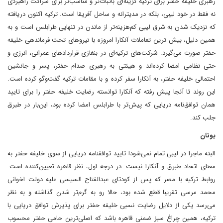
رهبری خلیفه حفتر برای ترکیه گزینه‌ای باثبات‌تر و مناسب‌تر برای شراکت راهبردی
نه فقط در خود لیبی، بلکه در مدیترانه و ساحل آفریقا است. ترکیه اکنون دریافته
که نزدیک شدن به شرق لیبی کم‌هزینه‌تر از ماندن در تنهایی طرابلس است و به
همین دلیل، بیش ترین تعاملات آنکارا امروزه با نیروهای تحت فرماندهی خلیفه
حفتر صورت می‌گیرد. شرکت‌های ترکیه‌ای در بنغازی قراردادهای عمرانی، انرژی و
حتی نظامی امضا کرده‌اند و هیئتی به رهبری صدام حفتر، پسر و جانشین
احتمالی خلیفه حفتر، به آنکارا سفر کرده و با مقامات ترکیه گفت‌وگو کرده است.
این روند تا آنجا پیش رفته که آنکارا توانسته رضایت خلیفه حفتر را برای تایید
همان توافق‌نامه دریایی که پیش‌تر با طرابلس امضا کرده بود، این‌بار در طبرق
جلب کند.
یونان
البته ماجرا در لیبی تمام نمی‌شود! تایید توافقنامه دریایی از سوی خلیفه حفتر به
معنای اتحاد طبرق و آنکارا نیست. در درجه اول، نظر قاهره تعیین‌کننده است.
روابط ترکیه با مصر که پس از کودتای عبدالفتاح السیسی علیه دولت اخوانی
محمد مرسی تقریبا قطع شده بود، حالا رو به گرم‌تر شدن گذاشته و به نظر
می‌رسد یکی از دلایل رضایت نسبی خلیفه حفتر برای پذیرش توافق دریایی با
ترکیه، همین چراغ سبز ضمنی قاهره باشد که اصلی‌ترین حامی حفتر محسوب