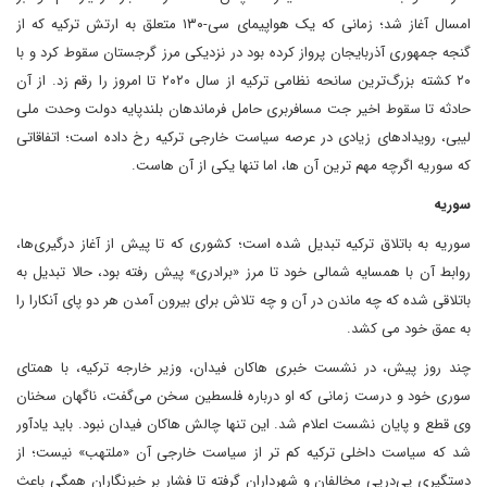
امسال آغاز شد؛ زمانی که یک هواپیمای سی-۱۳۰ متعلق به ارتش ترکیه که از
گنجه جمهوری آذربایجان پرواز کرده بود در نزدیکی مرز گرجستان سقوط کرد و با
۲۰ کشته بزرگ‌ترین سانحه نظامی ترکیه از سال ۲۰۲۰ تا امروز را رقم زد. از آن
حادثه تا سقوط اخیر جت مسافربری حامل فرماندهان بلندپایه دولت وحدت ملی
لیبی، رویدادهای زیادی در عرصه سیاست خارجی ترکیه رخ داده است؛ اتفاقاتی
که سوریه اگرچه مهم ترین آن ها، اما تنها یکی از آن هاست.
سوریه
سوریه به باتلاق ترکیه تبدیل شده است؛ کشوری که تا پیش از آغاز درگیری‌ها،
روابط آن با همسایه شمالی خود تا مرز «برادری» پیش رفته بود، حالا تبدیل به
باتلاقی شده که چه ماندن در آن و چه تلاش برای بیرون آمدن هر دو پای آنکارا را
به عمق خود می کشد.
چند روز پیش، در نشست خبری هاکان فیدان، وزیر خارجه ترکیه، با همتای
سوری‌ خود و درست زمانی که او درباره فلسطین سخن می‌گفت، ناگهان سخنان
وی قطع و پایان نشست اعلام شد. این تنها چالش هاکان فیدان نبود. باید یادآور
شد که سیاست داخلی ترکیه کم تر از سیاست خارجی‌ آن «ملتهب» نیست؛ از
دستگیری پی‌درپی مخالفان و شهرداران گرفته تا فشار بر خبرنگاران همگی باعث