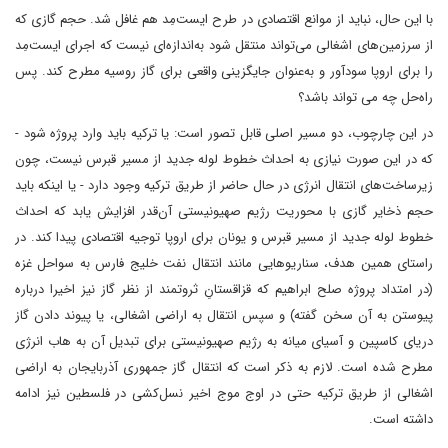
با این حال، نباید از موانع اقتصادی در طرح ایست‌مِد هم غافل شد. حجم گازی که
از سرزمین‌های اشغالی می‌تواند منتقل شود به‌اندازه‌ای نیست که اجرای ایست‌مِد
را برای اروپا سودآور و به‌عنوان جایگزینی واقعی برای گاز روسیه مطرح کند. پس
راه‌حل چه می تواند باشد؟
در این چارچوب، دو مسیر اصلی قابل تصور است: یا ترکیه باید وارد پروژه شود -
که در این صورت نیازی به احداث خطوط لوله جدید از مسیر قبرس نیست، چون
زیرساخت‌های انتقال انرژی در حال حاضر از طریق ترکیه وجود دارد - یا اینکه باید
حجم ذخایر گازی با محوریت رژیم صهیونیستی آن‌قدر افزایش یابد که احداث
خطوط لوله جدید از مسیر قبرس و یونان برای اروپا توجیه اقتصادی پیدا کند. در
راستای همین هدف، سناریوهایی مانند انتقال نفت خلیج فارس به سواحل غزه
(در امتداد پروژه صلح ابراهیم که قزاقستانِ ثروتمند از نظر گاز نیز اخیرا درباره
پیوستن به آن سخن گفته) و سپس انتقال به اراضی اشغالی، یا پیوند دادن گاز
دریای کاسپین و آسیای میانه به رژیم صهیونیستی برای تبدیل آن به هاب انرژی
مطرح شده است. لازم به ذکر است که انتقال گاز جمهوری آذربایجان به اراضی
اشغالی از طریق ترکیه حتی در اوج موج اخیر نسل‌کشی در فلسطین نیز ادامه
داشته است.