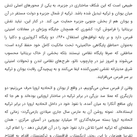
طبیعی است که این شکاف ساختاری در جزیره، به یکی از محورهای اصلی تنش
میان یونان و ترکیه تبدیل شده باشد. ترکیه از شمال جزیره و دولت مستقر در آن
و یونان هم از بخش جنوبی جزیره حمایت می کند. در کنار این، نباید نقش
بریتانیا را فراموش کرد؛ کشوری که همچنان جایگاه ویژه‌ای در معادلات امنیتی
قبرس دارد و بر پایه توافق‌های استقلال ۱۹۶۰، دو پایگاه آکروتیری و دکلیا را
به‌عنوان «مناطق پایگاهی حاکمیتی» تحت مالکیت کامل خود حفظ کرده است؛
مناطقی که صرفا پایگاه نظامی نیستند بلکه بخشی از خاک بریتانیا محسوب
می‌شوند و امروز نیز در چارچوب ناتو، طرح‌های نظامی لندن و تحولات امنیتی
شرق مدیترانه نقشی تعیین‌کننده ایفا می‌کنند و به پیچیدگی رقابت یونان و ترکیه
بر سر قبرس می‌افزایند.
وقتی از قبرس سخن می‌گوییم، در واقع از یونان و اتحادیه اروپا حرف می‌زنیم؛ دو
بازیگری که عملا سد بزرگی در برابر ترکیه در ساختار اروپایی بوده‌اند و هر جا که
پای منافع آنکارا به میان آمده، با نفوذ خود در داخل اتحادیه اروپا در برابر ترکیه
ایستاده‌اند. نمونه روشن آن به مارس سال جاری میلادی بازمی‌گردد؛ زمانی که
اتحادیه اروپا بسته سرمایه‌گذاری ۱۲ میلیارد یورویی در آسیای مرکزی - همان
منطقه‌ای که ترکیه اخیرا تلاش دارد نفوذ خود را در آن افزایش دهد - را اعلام کرد.
تقریبا همزمان با این روند، ازبکستان، قزاقستان و ترکمنستان اقدام به افتتاح