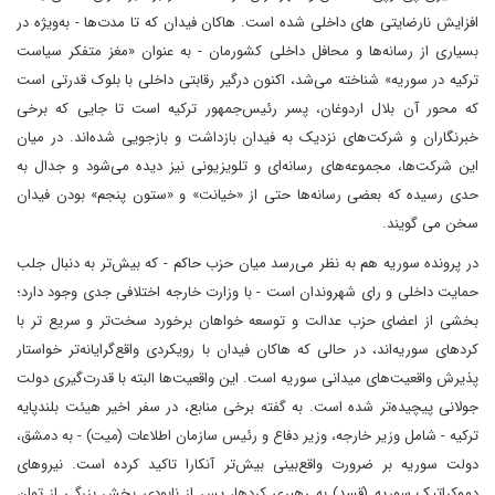
افزایش نارضایتی های داخلی شده است. هاکان فیدان که تا مدت‌ها - به‌ویژه در
بسیاری از رسانه‌ها و محافل داخلی کشورمان - به عنوان «مغز متفکر سیاست
ترکیه در سوریه» شناخته می‌شد، اکنون درگیر رقابتی داخلی با بلوک قدرتی است
که محور آن بلال اردوغان، پسر رئیس‌جمهور ترکیه است تا جایی که برخی
خبرنگاران و شرکت‌های نزدیک به فیدان بازداشت و بازجویی شده‌اند. در میان
این شرکت‌ها، مجموعه‌های رسانه‌ای و تلویزیونی نیز دیده می‌شود و جدال به
حدی رسیده که بعضی رسانه‌ها حتی از «خیانت» و «ستون پنجم» بودن فیدان
سخن می گویند.
در پرونده سوریه هم به نظر می‌رسد میان حزب حاکم - که بیش‌تر به دنبال جلب
حمایت داخلی و رای شهروندان است - با وزارت خارجه اختلافی جدی وجود دارد؛
بخشی از اعضای حزب عدالت و توسعه خواهان برخورد سخت‌تر و سریع تر با
کردهای سوریه‌اند، در حالی‌ که هاکان فیدان با رویکردی واقع‌گرایانه‌تر خواستار
پذیرش واقعیت‌های میدانی سوریه است. این واقعیت‌ها البته با قدرت‌گیری دولت
جولانی پیچیده‌تر شده‌ است. به گفته برخی منابع، در سفر اخیر هیئت بلندپایه
ترکیه - شامل وزیر خارجه، وزیر دفاع و رئیس سازمان اطلاعات (میت) - به دمشق،
دولت سوریه بر ضرورت واقع‌بینی بیش‌تر آنکارا تاکید کرده است. نیروهای
دموکراتیک سوریه (قسد) به رهبری کردها، پس از نابودی بخش بزرگی از توان