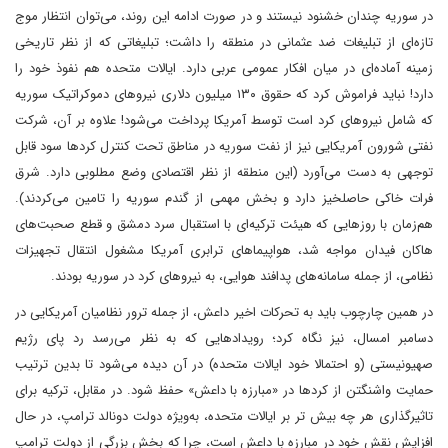
در سوریه چندان خشنود نیستند و در صورت ادامه این روند، می‌توان انتظار موج
تازه‌ای از تبلیغات ضد عثمانی در منطقه را داشت؛ تبلیغاتی که از نظر تاریخی
زمینه آماده‌ای در میان افکار عمومی عربی دارد. ایالات متحده هم نفوذ خود را
دارد! نباید فراموش کرد که حقوق ۱۳۰ میلیون دلاری نیروهای دموکراتیک سوریه
که شامل نیروهای کرد است توسط آمریکا پرداخت می‌شود! علاوه بر آن، شرکت
نفتی شورون آمریکایی نیز از نفت سوریه در مناطق تحت کنترل کردها سود قابل
توجهی به دست می‌آورد (این منطقه از نظر اقتصادی وضع مطلوبی دارد. شرق
فرات خاکی حاصلخیز دارد و بخش مهمی از گندم سوریه را تامین می‌کردند).
هم‌زمان با روزهایی که هیئت ترکیه‌ای با استقبال سرد دمشق و قطع صحبت‌های
هاکان فیدان مواجه شد، هواپیماهای ترابری آمریکا مشغول انتقال تجهیزات
نظامی، از جمله سامانه‌های پدافند هوایی، به نیروهای کرد در سوریه بودند.
در همین چارچوب باید به تحرکات اخیر داعش، از جمله ترور نظامیان آمریکایی در
دسامبر امسال، نیز نگاه کرد؛ رویدادهایی که به نظر می‌رسد رد پای رژیم
صهیونیستی (و احتمالا خود ایالات متحده) در آن دیده می‌شود تا بدین ترتیب
حمایت واشنگتن از کردها در «مبارزه با داعش» حفظ شود. در مقابل، ترکیه برای
تاثیرگذاری هر چه بیش تر بر ایالات متحده، به‌ویژه دولت دونالد ترامپ، در حال
افزایش نقش خود در مبارزه با داعش است، چرا که بخش بزرگی از دولت ترامپ