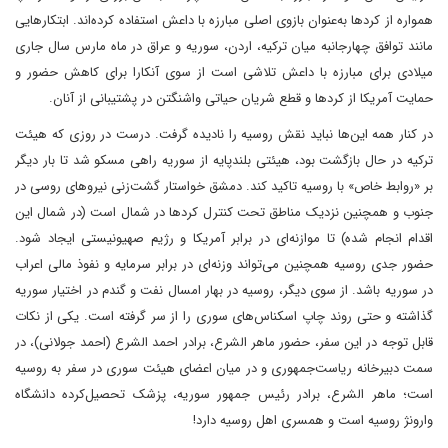
همواره از کردها به‌عنوان بازوی اصلی مبارزه با داعش استفاده کرده‌اند. ابتکارهایی
مانند توافق چهارجانبه میان ترکیه، اردن، سوریه و عراق در ماه مارس سال جاری
میلادی برای مبارزه با داعش تلاشی است از سوی آنکارا برای کاهش حضور و
حمایت آمریکا از کردها و قطع شریان حیاتی واشنگتن در پشتیبانی از آنان.
در کنار همه این‌ها نباید نقش روسیه را نادیده گرفت. درست در روزی که هیئت
ترکیه در حال بازگشت بود، هیئتی بلندپایه از سوریه راهی مسکو شد تا بار دیگر
بر «روابط خاص» با روسیه تاکید کند. دمشق خواستار گشت‌زنی نیروهای روسی در
جنوب و همچنین نزدیک مناطق تحت کنترل کردها در شمال است (در شمال این
اقدام انجام شده) تا موازنه‌ای در برابر آمریکا و رژیم صهیونیستی ایجاد شود.
حضور جدی روسیه همچنین می‌تواند وزنه‌ای در برابر سرمایه و نفوذ مالی اعراب
در سوریه باشد. از سوی دیگر، روسیه در بهار امسال نفت و گندم در اختیار سوریه
گذاشته و حتی روند چاپ اسکناس‌های سوری را از سر گرفته است. یکی از نکات
قابل توجه در این سفر، حضور ماهر الشرع، برادر احمد الشرع (احمد جولانی)، در
سمت دبیرخانه ریاست‌جمهوری و در میان اعضای هیئت سوری در سفر به روسیه
است؛ ماهر الشرع، برادر رئیس جمهور سوریه، پزشک تحصیل‌کرده دانشگاه
وارونژ روسیه است و همسری اهل روسیه دارد!