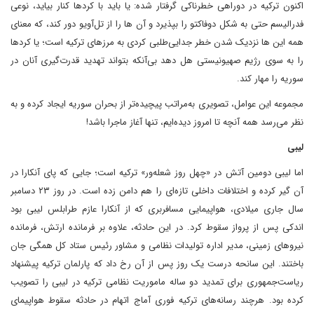
اکنون ترکیه در دوراهی خطرناکی گرفتار شده: یا باید با کردها کنار بیاید، نوعی
فدرالیسم حتی به شکل دوفاکتو را بپذیرد و آن ها را از تل‌آویو دور کند، که معنای
همه این ها نزدیک شدن خطر جدایی‌طلبی کردی به مرزهای ترکیه است؛ یا کردها
را به سوی رژیم صهیونیستی هل دهد بی‌آنکه بتواند تهدید قدرت‌گیری آنان در
سوریه را مهار کند.
مجموعه این عوامل، تصویری به‌مراتب پیچیده‌تر از بحران سوریه ایجاد کرده و به
نظر می‌رسد همه آنچه تا امروز دیده‌ایم، تنها آغاز ماجرا باشد!
لیبی
اما لیبی دومین آتش در «چهل روز شعله‌ور» ترکیه است؛ جایی که پای آنکارا در
آن گیر کرده و اختلافات داخلی تازه‌ای را هم دامن زده است. در روز ۲۳ دسامبر
سال جاری میلادی، هواپیمایی مسافربری که از آنکارا عازم طرابلس لیبی بود
اندکی پس از پرواز سقوط کرد. در این حادثه، علاوه بر فرمانده ارتش، فرمانده
نیروهای زمینی، مدیر اداره تولیدات نظامی و مشاور رئیس ستاد کل همگی جان
باختند. این سانحه درست یک روز پس از آن رخ داد که پارلمان ترکیه پیشنهاد
ریاست‌جمهوری برای تمدید دو ساله ماموریت نظامی ترکیه در لیبی را تصویب
کرده بود. هرچند رسانه‌های ترکیه فوری آماج اتهام در حادثه سقوط هواپیمای