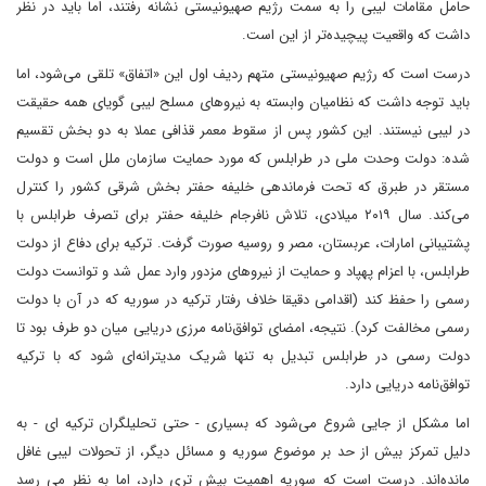
حامل مقامات لیبی را به سمت رژیم صهیونیستی نشانه رفتند، اما باید در نظر
داشت که واقعیت پیچیده‌تر از این است.
درست است که رژیم صهیونیستی متهم ردیف اول این «اتفاق» تلقی می‌شود، اما
باید توجه داشت که نظامیان وابسته به نیروهای مسلح لیبی گویای همه حقیقت
در لیبی نیستند. این کشور پس از سقوط معمر قذافی عملا به دو بخش تقسیم
شده: دولت وحدت ملی در طرابلس که مورد حمایت سازمان ملل است و دولت
مستقر در طبرق که تحت فرماندهی خلیفه حفتر بخش شرقی کشور را کنترل
می‌کند. سال ۲۰۱۹ میلادی، تلاش نافرجام خلیفه حفتر برای تصرف طرابلس با
پشتیبانی امارات، عربستان، مصر و روسیه صورت گرفت. ترکیه برای دفاع از دولت
طرابلس، با اعزام پهپاد و حمایت از نیروهای مزدور وارد عمل شد و توانست دولت
رسمی را حفظ کند (اقدامی دقیقا خلاف رفتار ترکیه در سوریه که در آن با دولت
رسمی مخالفت کرد). نتیجه، امضای توافق‌نامه مرزی دریایی میان دو طرف بود تا
دولت رسمی در طرابلس تبدیل به تنها شریک مدیترانه‌ای شود که با ترکیه
توافق‌نامه دریایی دارد.
اما مشکل از جایی شروع می‌شود که بسیاری - حتی تحلیلگران ترکیه ای - به
دلیل تمرکز بیش از حد بر موضوع سوریه و مسائل دیگر، از تحولات لیبی غافل
مانده‌اند. درست است که سوریه اهمیت بیش تری دارد، اما به نظر می رسد