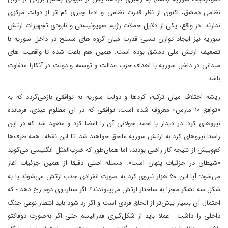
نظامی دمشق، اکنون از نظر قدرت نظامی و ادعا چیزی کم تر از دولت مرکزی
ندارند. در واقع، یکی از دلایل حملات رژیم صهیونیستی و نابودی تجهیزات ارتش
سوریه نیز ایجاد توازن نسبی قدرت میان گروه های مسلح در داخل سوریه با
تضعیف ارتش ملی دمشق بوده است. همین هم باعث شده تا واقعیت های
میدانی در داخل سوریه با اهداف حزب عدالت و توسعه و دولت در آنکارا متفاوت
باشد.
ریشه اختلاف میان ترکیه، کردها و دولت سوریه به توافقی بازمی‌گردد که به
«توافق ۱۰ مارس» معروف شده است؛ توافقی که در آن مظلوم عبدی، فرمانده
نیروهای کرد، در دیدار با احمد جولانی آن را امضا کرد و متعهد شد که در این
راستا نیروهای کرد به ارتش سوریه ملحق خواهند شد. تا این نقطه، همه طرف‌ها
کم‌وبیش از نتیجه کار راضی بودند، اما همان‌طور که ضرب‌المثل انگلیسی می‌گوید
«شیطان در جزئیات پنهان است». مسئله اصلی دقیقا از همین جزئیات آغاز
می‌شود: آیا این ۵۰ هزار نیروی کرد به صورت انفرادی جذب ارتش می‌شوند یا به
شکل سه لشکر مجزا به ساختار ارتش می‌پیوندند؟ اگر سناریوی دوم رخ دهد - که
احتمال آن بسیار بیش‌تر از الحاق فردی است و اگر رد شود باید انتظار نوعی جنگ
داخلی را داشت - عملا باید از شکل‌گیری فدرالیسم حتی اگر به‌صورت دوفاکتو