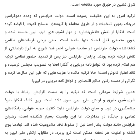
شرق نشین در طبرق مورد مناقشه است.
ترکیه امروز به این حقیقت رسیده است. دولت طرابلس که وعده دموکراسی
می‌داد، بدون انتخابات و از طریق معامله با گروه‌های مسلح قدرت را قبضه کرده
است. آنکارا از نقش «آتش‌نشان» و مهار آشوب‌های غرب لیبی خسته شده و
بدون متحدی قابل اعتماد تنها مانده است. حتی برخی فرماندهان نظامی
کشته‌شده دولت طرابلس در سانحه هوایی اخیر قبلا شروع به ابراز نارضایتی از
نقش ترکیه کرده بودند. پارلمان طرابلس نیز پس از تمدید حضور نظامی ترکیه
هم اعلام کرده بود که توافق‌نامه دریایی با آنکارا اصلا به تصویب مجلس نرسیده و
فاقد اعتبار قانونی است! حالا ترکیه مانده با هزینه‌هایی که طی این سال‌ها کرده و
نگرانی از دست رفتن منافع اقتصادی و توافق‌نامه دریایی در لیبی!
همین شرایط میدانی است که ترکیه را به سمت افزایش ارتباط با دولت
شرق‌نشین طبرق و ارتش ملی لیبی سوق داده است. روی کاغذ، آنکارا نفوذ
چشمگیری در غرب و میان دولت طرابلس دارد: کنترل حریم هوایی، پایگاه‌های
نظامی و جایگاه در مذاکرات. اما این واقعیت بسیار شکننده است؛ رهبران
طرابلس مانند دولت بشار اسد قبل از سقوط فاقد مشروعیت‌ شده اند، نهادها پوچ‌
گشته و امنیت هر لحظه ممکن است فرو بریزد. در مقابل، ارتش ملی لیبی به