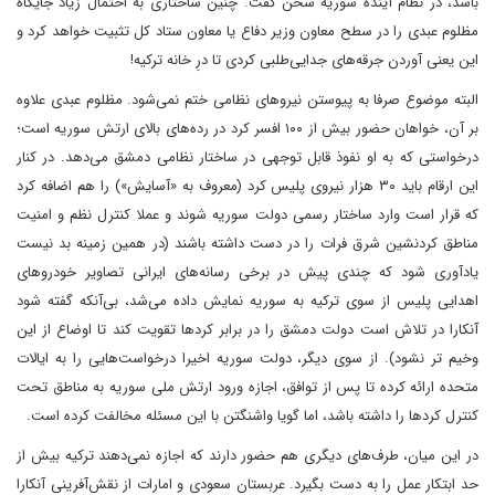
باشد، در نظام آینده سوریه سخن گفت. چنین ساختاری به احتمال زیاد جایگاه
مظلوم عبدی را در سطح معاون وزیر دفاع یا معاون ستاد کل تثبیت خواهد کرد و
این یعنی آوردن جرقه‌های جدایی‌طلبی کردی تا درِ خانه ترکیه!
البته موضوع صرفا به پیوستن نیروهای نظامی ختم نمی‌شود. مظلوم عبدی علاوه
بر آن، خواهان حضور بیش از ۱۰۰ افسر کرد در رده‌های بالای ارتش سوریه است؛
درخواستی که به او نفوذ قابل توجهی در ساختار نظامی دمشق می‌دهد. در کنار
این ارقام باید ۳۰ هزار نیروی پلیس کرد (معروف به «آسایش») را هم اضافه کرد
که قرار است وارد ساختار رسمی دولت سوریه شوند و عملا کنترل نظم و امنیت
مناطق کردنشین شرق فرات را در دست داشته باشند (در همین زمینه بد نیست
یادآوری شود که چندی پیش در برخی رسانه‌های ایرانی تصاویر خودروهای
اهدایی پلیس از سوی ترکیه به سوریه نمایش داده می‌شد، بی‌آنکه گفته شود
آنکارا در تلاش است دولت دمشق را در برابر کردها تقویت کند تا اوضاع از این
وخیم تر نشود). از سوی دیگر، دولت سوریه اخیرا درخواست‌هایی را به ایالات
متحده ارائه کرده تا پس از توافق، اجازه ورود ارتش ملی سوریه به مناطق تحت
کنترل کردها را داشته باشد، اما گویا واشنگتن با این مسئله مخالفت کرده است.
در این میان، طرف‌های دیگری هم حضور دارند که اجازه نمی‌دهند ترکیه بیش از
حد ابتکار عمل را به دست بگیرد. عربستان سعودی و امارات از نقش‌آفرینی آنکارا