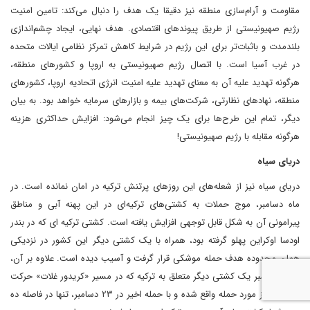
مقاومت و آرام‌سازی منطقه نیز دقیقا یک هدف را دنبال می‌کند: تامین امنیت
رژیم صهیونیستی از طریق پیوندهای اقتصادی. هدف نهایی، ایجاد چشم‌اندازی
بلندمدت و باثبات‌تر برای این رژیم در شرایط کاهش تمرکز نظامی ایالات متحده
در غرب آسیا است. با اتصال رژیم صهیونیستی به اروپا و کشورهای منطقه،
هرگونه تهدید علیه آن به معنای تهدید علیه امنیت انرژی اتحادیه اروپا، کشورهای
منطقه، نهادهای نظارتی، شرکت‌های بیمه و بازارهای سرمایه خواهد بود. به بیان
دیگر، تمام این طرح‌ها برای یک چیز انجام می‌شود: افزایش حداکثری هزینه
هرگونه مقابله با رژیم صهیونیستی!
دریای سیاه
دریای سیاه نیز از شعله‌های این روزهای پرتنش ترکیه در امان نمانده است. در
ماه دسامبر، موج حملات به کشتی‌های ترکیه‌ای در این پهنه آبی و مناطق
پیرامونی آن به شکل قابل توجهی افزایش یافته است. کشتی ترکیه ای که در بندر
اودسا اوکراین پهلو گرفته بود، همراه با یک کشتی دیگر این کشور در نزدیکی
همان محدوده هدف حمله موشکی قرار گرفت و آسیب دیده است. علاوه بر آن،
در ۱۴ دسامبر یک کشتی دیگر متعلق به ترکیه که در مسیر «کریدور غلات» حرکت
می‌کرده نیز مورد حمله واقع شده و با حمله اخیر در ۲۳ دسامبر، تنها در فاصله ده