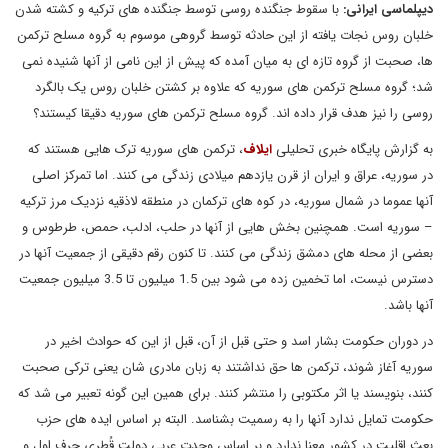
دیپلماسی ایرانی:
با سقوط جنگنده روسی توسط جنگنده های ترکیه و کشته شدن
خلبان روس نجات یافته از این حادثه توسط گروهی موسوم به گروه مسلح ترکمن
ها، صحبت از گروه تازه ای به میان آمده که پیش از این نامی از آنها شنیده نمی
شد؛ گروه مسلح ترکمن های سوریه که علاوه بر کشتن خلبان روس یک بالگرد
روسی را نیز هدف قرار داده اند. گروه مسلح ترکمن های سوریه دقیقا کیستند؟
به گزارش پایگاه خبری تحلیلی
ایلاف
، ترکمن های سوریه ترک هایی هستند که
در سوریه، عراق و ایران از قرن یازدهم میلادی زندگی می کنند. اما تمرکز اصلی
آنها عموما در شمال سوریه، در کوه های ترکمان در منطقه لاذقیه نزدیک مرز ترکیه
– سوریه است. همچنین بخش هایی از آنها در حلب، ادلب، حمص، طرطوس و
بعضی از محله های دمشق زندگی می کنند. تا کنون رقم دقیقی از جمعیت آنها در
دسترس نیست، اما تخمین زده می شود بین 1.5 میلیون تا 3.5 میلیون جمعیت
آنها باشد.
در دوران حکومت بشار اسد و حتی قبل از آن، قبل از این که حوادث اخیر در
سوریه آغاز شوند، ترکمن ها حق نداشتند به زبان مادری شان یعنی ترکی صحبت
کنند، بنویسند یا اثر مکتوبی را منتشر کنند. برای همین این گونه تعبیر می شد که
حکومت تمایل ندارد آنها را به رسمیت بشناسد. البته بر اساس ایده های حزب
بعث اقلیت در کشور معنا ندارد و بر اساس وحدت عربی دولت قُطری حرف اول و