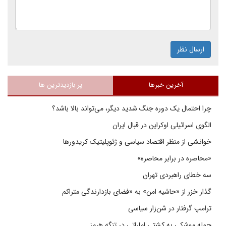
ارسال نظر
آخرین خبرها
پر بازدیدترین ها
چرا احتمال یک دوره جنگ شدید دیگر، می‌تواند بالا باشد؟
الگوی اسرائیلی اوکراین در قبال ایران
خوانشی از منظر اقتصاد سیاسی و ژئوپلیتیک کریدورها
«محاصره در برابر محاصره»
سه خطای راهبردی تهران
گذار خزر از «حاشیه امن» به «فضای بازدارندگی متراکم
ترامپ گرفتار در شن‌زار سیاسی
حمله موشکی به کشتی اماراتی در تنگه هرمز