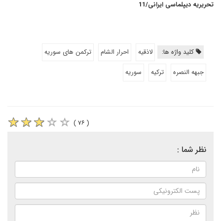
تحریریه دیپلماسی ایرانی/11
کلید واژه ها:
لاذقیه
احرار الشام
ترکمن های سوریه
جبهه النصره
تركيه
سوريه
( ۷۶ )
نظر شما :