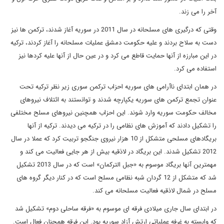
آخر را می زند.
وقتی که درگیری های مسلحانه در سال 2011 در سوریه آغاز شدند، ترکمن ها نیز
دست به سلاح بردند و علیه حکومت دمشق عملیات مسلحانه را آغاز کردند، ترکیه
در این مبارزه از آنها حمایت قاطع می کرد و در عین حال از آنها علیه کردها نیز
استفاده می کرد.
در همان ابتدای ناآرامی های سوریه احزاب ترکمن سوری زیر نظر ترکیه تحت
عنوان تجمع ترکمن های سوریه یکپارچه شدند و توانستند به ائتلاف نیروهای
مخالف حکومت سوریه وارد شوند. این احزاب همچنین نیروهای مسلح مختلفی
را تشکیل دادند که آموزش های نظامی را در ترکیه می دیدند. ترکیه از آنها
بریگادهای مسلحی متشکل از 10 هزار نیروی جنگجو تربیت کرد که عملا در سال
2012 تشکیل شدند. این بریگاد در لاذقیه بیش از هر جایی فعالیت می کند و
مهمترین آنها بریگاد موسوم به «جبل الترکمان» است که در سال 2013 تشکیل
شد که متشکل از 12 گردان شبه نظامی مسلح است که در کنار دیگر گروه های
مسلح در شمال لاذقیه فعالیت مسلحانه می کند.
در ابتدای سال جاری میلادی فرقه ای موسوم به «فرقه ساحلی دوم» تشکیل شد
که وابسته به غرفه عملیاتی ارتش آزاد سوریه بود. این فرقه همچنان فعال است.