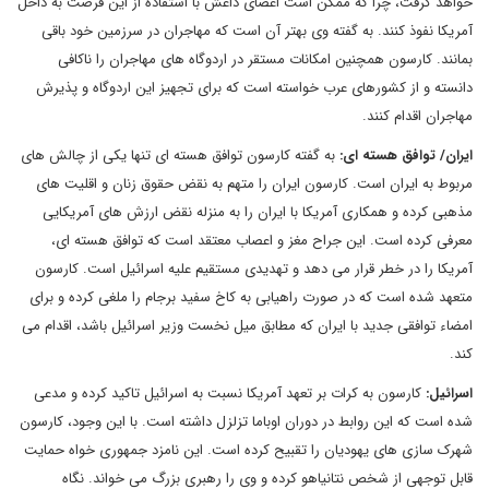
خواهد گرفت، چرا که ممکن است اعضای داعش با استفاده از این فرصت به داخل
آمریکا نفوذ کنند. به گفته وی بهتر آن است که مهاجران در سرزمین خود باقی
بمانند. کارسون همچنین امکانات مستقر در اردوگاه های مهاجران را ناکافی
دانسته و از کشورهای عرب خواسته است که برای تجهیز این اردوگاه و پذیرش
مهاجران اقدام کنند.
ایران
/ توافق هسته ای
:
به گفته کارسون توافق هسته ای تنها یکی از چالش های
مربوط به ایران است. کارسون ایران را متهم به نقض حقوق زنان و اقلیت های
مذهبی کرده و همکاری آمریکا با ایران را به منزله نقض ارزش های آمریکایی
معرفی کرده است. این جراح مغز و اعصاب معتقد است که توافق هسته ای،
آمریکا را در خطر قرار می دهد و تهدیدی مستقیم علیه اسرائیل است. کارسون
متعهد شده است که در صورت راهیابی به کاخ سفید برجام را ملغی کرده و برای
امضاء توافقی جدید با ایران که مطابق میل نخست وزیر اسرائیل باشد، اقدام می
کند.
اسرائیل
:
کارسون به کرات بر تعهد آمریکا نسبت به اسرائیل تاکید کرده و مدعی
شده است که این روابط در دوران اوباما تزلزل داشته است. با این وجود، کارسون
شهرک سازی های یهودیان را تقبیح کرده است. این نامزد جمهوری خواه حمایت
قابل توجهی از شخص نتانیاهو کرده و وی را رهبری بزرگ می خواند. نگاه