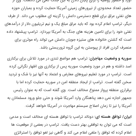
آورد و حضور روسیه را برای پایان دادن به این جنگ کافی می دانست. وی از
حضور تعداد محدودی از نیرورهای زمینی آمریکا حمایت کرده و بمباران حوزه
های نفتی عراق برای قطع دسترسی داعش را گزینه ای مطلوب می داند. از طرف
دیگر، ترامپ اعلام کرده بود که باید عراق مبلغ یک و نیم تریلیون دلار از درآمدهای
نفتی خود را برای تامین هزینه های جنگ به آمریکا بپردازد. ترامپ پیشنهاد داده
است که کشتن خانواده های ستیزه جویان داعش می تواند راه موثری برای
منصرف کردن افراد از پیوستن به این گروه تروریستی باشد.
سوریه و وضعیت مهاجران
:
ترامپ هم مواضع تندی در مورد تلاش برای برکناری
اسد داشته و هم در مورد وضعیت سوریه پس از برکناری وی اظهار نگرانی کرده
است. ترامپ در مورد تعلیم نیروهای معارض و اعتماد به آنها نیز با شک و تردید
سخن گفته است. ترامپ از ایجاد منطقه امن در سوریه حمایت کرده اما با
برقراری منطقه پرواز ممنوع مخالف است. وی گفته است که به عنوان رئیس
جمهور اجازه نمی دهد پناهنگان وارد آمریکا شوند و حتی جلو ورود مسلمانان به
آمریکا را نیز تا زمان اصلاح سیستم مهاجرت در آمریکا خواهد گرفت.
ایران
/ توافق هسته ای
:
دونالد ترامپ با توافق هسته ای مخالف است و مدعی
است که می توان به توافقی بهتر دست یافت. ترامپ در بعضی از موقعیت ها
اعلام کرده که توافق را ملغی اعلام می کند و گاهی نیز لغو توافق را استراتژی