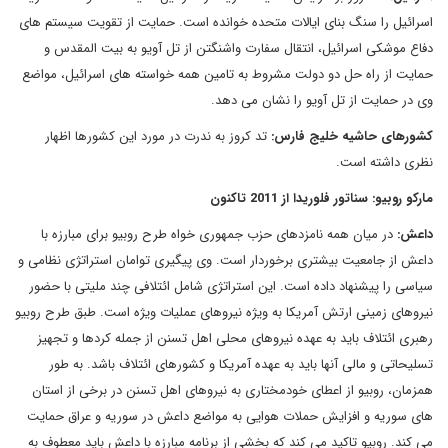
اسرائیل را سنگ بنای ایالات متحده خوانده است. حمایت از تقویت سیستم های
دفاع موشکی اسرائیل، انتقال سفارت واشنگتن از تل آویو به بیت المقدس و
حمایت از راه حل دو دولت مشروط به تامین همه خواسته های اسرائیل، مواضع
وی در حمایت از تل آویو را نشان می دهد.
کشورهای حاشیه خلیج فارس
:
تد کروز به ندرت در مورد این کشورها اظهار
نظری داشته است.
مارکو روبیو
: سناتور فلوریدا از
2011 تاکنون
داعش
:
در میان همه نامزدهای حزب جمهوری خواه طرح روبیو برای مبارزه با
داعش از جامعیت بیشتری برخوردار است. وی پیگیری توامان استراتژی نظامی و
سیاسی را پیشنهاد داده است. این استراتژی شامل ائتلافی چند ملیتی با حضور
نیروهای زمینی ارتش آمریکا به ویژه نیروهای عملیات ویژه است. طبق طرح روبیو
رهبری ائتلاف باید به عهده نیروهای محلی اهل تسنن از جمله کردها و تجهیز
تسلیحاتی و مالی آنها باید به عهده آمریکا و کشورهای ائتلاف باشد. به طور
همزمان، روبیو از اعطای خودمختاری به نیروهای اهل تسنن در برخی از استان
های سوریه و افزایش حملات هوایی به مواضع داعش در سوریه و عراق حمایت
می کند. روبیو تاکید می کند که بخشی از برنامه مبارزه با داعش باید معطوف به