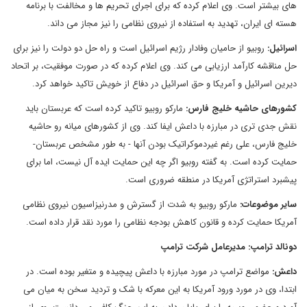
های بیشتر است. وی اعلام کرده که برای اجرای تحریم ها و مخالفت با برنامه
هسته ای ایران، تهدید به استفاده از نیروی نظامی را نیز مجاز می داند.
اسرائیل
:
روبیو از حامیان وفادار رژیم اسرائیل است و راه حل دو دولت را نیز برای
حل مناقشه کارآمد ارزیابی می کند. وی اعلام کرده که در صورت موفقیت، بر اتحاد
دیرین اسرائیل و آمریکا و حق اسرائیل در دفاع از خویش تاکید خواهد کرد.
کشورهای حاشیه خلیج فارس
:
مارکو روبیو تاکید کرده است که عربستان باید
نقش جدی تری در مبارزه با داعش ایفا کند. وی از کشورهای میانه رو حاشیه
خلیج فارس، علی رغم غیردموکراتیک بودن آنها - به طور مشخص عربستان-
حمایت کرده است. به گفته روبیو اگر چه این حمایت ایده آل نیست، اما برای
پیشبرد استراتژی آمریکا در منطقه ضروری است.
سایر موضوعات
:
مارکو روبیو به شدت از گسترش و مدرنیزاسیون نیروی نظامی
آمریکا حمایت کرده و قانون کاهش بودجه نظامی را مورد نقد قرار داده است.
دونالد ترامپ
: مدیرعامل شرکت ترامپ
داعش
:
مواضع ترامپ در مورد مبارزه با داعش پیچیده و متغیر بوده است. در
ابتدا، وی در مورد ورود آمریکا به این معرکه با شک و تردید سخن به میان می