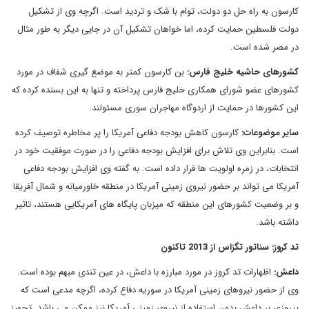
کارسون به راه حل دو دولت، توام با شک و تردید است. اگرچه وی از تشکیل
دولت فلسطین حمایت کرده، اما خواهان تشکیل آن در جایی دیگر به طور مثال
در مصر شده است.
کشورهای حاشیه خلیج فارس
:
بن کارسون کمتر به موضع گیری شفاف در مورد
کشورهای عضو شورای همکاری خلیج فارس پرداخته و تنها به این بسنده کرده که
این کشورها در حمایت از اردوگاه مهاجران سوری مسئولند.
سایر موضوعات
:
کارسون کاهش بودجه دفاعی آمریکا را پر مخاطره توصیف کرده
است. بنابراین وی تلاش برای افزایش بودجه دفاعی را در صورت موفقیت خود در
انتخابات، در زمره اولویت ها قرار داده است. به گفته وی افزایش بودجه دفاعی
آمریکا می تواند بر حضور نیروی زمینی آمریکا در منطقه خاورمیانه و شمال آفریقا
و بر وضعیت کشورهای این منطقه که میزبان پایگاه های آمریکایی هستند، تاثیر
داشته باشد.
تد کروز
: سناتور تگزاس از
2013 تاکنون
داعش
:
اظهارات تد کروز در مورد مبارزه با داعش، در عین تندی مبهم بوده است.
وی از حضور نیروهای زمینی آمریکا در سوریه دفاع کرده، اگرچه مدعی است که
پیروزی بر داعش بدون استفاده از نیروی زمینی آمریکا نیز ممکن می باشد. تجهیز