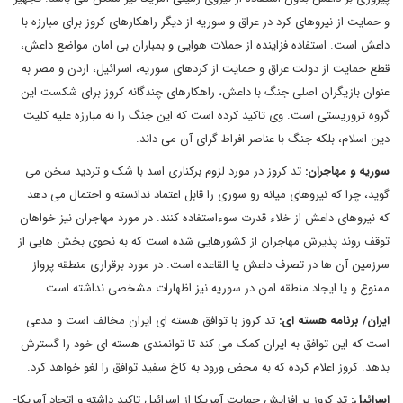
و حمایت از نیروهای کرد در عراق و سوریه از دیگر راهکارهای کروز برای مبارزه با
داعش است. استفاده فزاینده از حملات هوایی و بمباران بی امان مواضع داعش،
قطع حمایت از دولت عراق و حمایت از کردهای سوریه، اسرائیل، اردن و مصر به
عنوان بازیگران اصلی جنگ با داعش، راهکارهای چندگانه کروز برای شکست این
گروه تروریستی است. وی تاکید کرده است که این جنگ را نه مبارزه علیه کلیت
دین اسلام، بلکه جنگ با عناصر افراط گرای آن می داند.
سوریه و مهاجران
:
تد کروز در مورد لزوم برکناری اسد با شک و تردید سخن می
گوید، چرا که نیروهای میانه رو سوری را قابل اعتماد ندانسته و احتمال می دهد
که نیروهای داعش از خلاء قدرت سوءاستفاده کنند. در مورد مهاجران نیز خواهان
توقف روند پذیرش مهاجران از کشورهایی شده است که به نحوی بخش هایی از
سرزمین آن ها در تصرف داعش یا القاعده است. در مورد برقراری منطقه پرواز
ممنوع و یا ایجاد منطقه امن در سوریه نیز اظهارات مشخصی نداشته است.
ایران
/ برنامه هسته ای
:
تد کروز با توافق هسته ای ایران مخالف است و مدعی
است که این توافق به ایران کمک می کند تا توانمندی هسته ای خود را گسترش
بدهد. کروز اعلام کرده که به محض ورود به کاخ سفید توافق را لغو خواهد کرد.
اسرائیل
:
تد کروز بر افزایش حمایت آمریکا از اسرائیل تاکید داشته و اتحاد آمریکا-