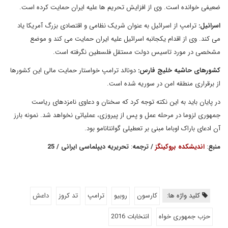
ضعیفی خوانده است. وی از افزایش تحریم ها علیه ایران حمایت کرده است.
اسرائیل
:
ترامپ از اسرائیل به عنوان شریک نظامی و اقتصادی بزرگ آمریکا یاد
می کند. وی از اقدام یکجانبه اسرائیل علیه ایران حمایت می کند و موضع
مشخصی در مورد تاسیس دولت مستقل فلسطین نگرفته است.
کشورهای حاشیه خلیج فارس
:
دونالد ترامپ خواستار حمایت مالی این کشورها
از برقراری منطقه امن در سوریه شده است.
در پایان باید به این نکته توجه کرد که سخنان و دعاوی نامزدهای ریاست
جمهوری لزوما در مرحله عمل و پس از پیروزی، عملیاتی نخواهد شد. نمونه بارز
آن ادعای باراک اوباما مبنی بر تعطیلی گوانتانامو بود.
منبع
:
اندیشکده بروکینگز
/
ترجمه
:
تحریریه دیپلماسی ایرانی
/ 25
کلید واژه ها:
کارسون
روبیو
ترامپ
تد کروز
داعش
حزب جمهوری خواه
انتخابات 2016