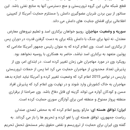
قطع شبکه مالی این گروه تروریستی و منع دسترسی آنها به منابع نفتی باشد. این
سناتور از بین بردن شریان عضوگیری داعش را مستلزم حمایت آمریکا از کمپینی
اطلاعاتی برای افشای جنایت های داعش می داند.
سوریه و وضعیت مهاجران
: روبیو خواهان برکناری اسد و تعلیم نیروهای معارض
معتدل، نه تنها برای جنگ با داعش بلکه برای به دست گرفتن قدرت در دوران پس
از برکناری اسد است. وی اعلام کرده که به عنوان رئیس جمهور آمریکا مادامی که
پوتین متعهد به برکناری اسد نباشد، حاضر به همکاری با روسیه نخواهد بود.
رویکرد وی در مورد مهاجران طی زمان تغییر کرده است. در ابتدای امر، وی از
پذیرش تعداد محدودی از مهاجران حمایت می کرد اما پس از حملات تروریستی
پاریس در نوامبر 2015 اعلام کرد که وضعیت تغییر کرده و آمریکا نباید اجازه بدهد
مهاجران به خاک کشورش وارد شوند و در نهایت وی اعلام کرد که پذیرش افراد
مسن و کودکان آواره می تواند گزینه ای قابل دفاع باشد. وی صراحتا از برقراری
منطقه پرواز ممنوع و منطقه امن برای آوارگان سوری حمایت کرده است.
ایران
/ توافق هسته ای
:
مارکو روبیو اعلام کرده که به محض تصدی صندلی
ریاست جمهوری، توافق هسته ای را لغو کرده و تحریم ها را باز می گرداند. به
گفته وی ایران برای حمایت از تروریسم و نقض حقوق بشر مستحق تحمل تحریم