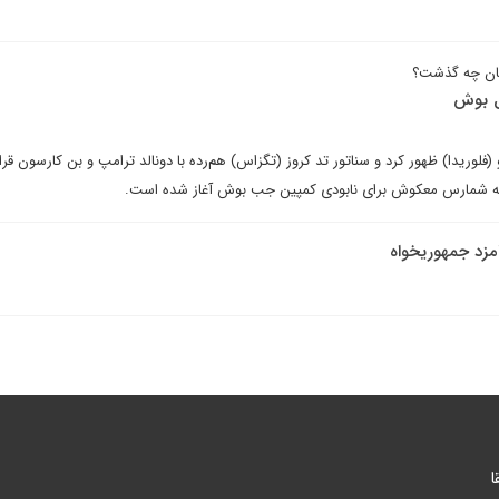
هان چه گذشت؟
ل بوش
و (فلوریدا) ظهور کرد و سناتور تد کروز (تگزاس) هم‌رده با دونالد ترامپ و بن کارسون قرا
که شمارس معکوش برای نابودی کمپین جب بوش آغاز شده است.
امزد جمهوریخواه
ا