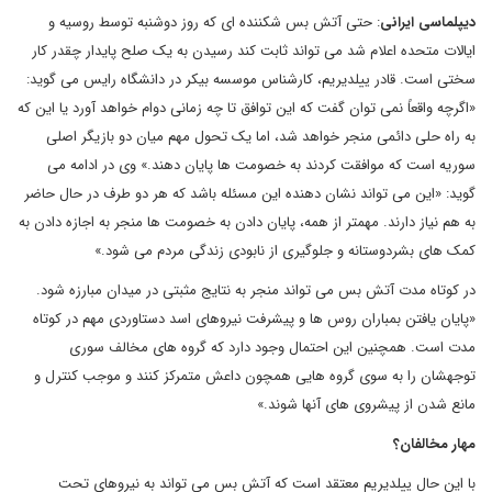
دیپلماسی ایرانی
: حتی آتش بس شکننده ای که روز دوشنبه توسط روسیه و
ایالات متحده اعلام شد می تواند ثابت کند رسیدن به یک صلح پایدار چقدر کار
سختی است. قادر ییلدیریم، کارشناس موسسه بیکر در دانشگاه رایس می گوید:
«اگرچه واقعاً نمی توان گفت که این توافق تا چه زمانی دوام خواهد آورد یا این که
به راه حلی دائمی منجر خواهد شد، اما یک تحول مهم میان دو بازیگر اصلی
سوریه است که موافقت کردند به خصومت ها پایان دهند.» وی در ادامه می
گوید: «این می تواند نشان دهنده این مسئله باشد که هر دو طرف در حال حاضر
به هم نیاز دارند. مهمتر از همه، پایان دادن به خصومت ها منجر به اجازه دادن به
کمک های بشردوستانه و جلوگیری از نابودی زندگی مردم می شود.»
در کوتاه مدت آتش بس می تواند منجر به نتایج مثبتی در میدان مبارزه شود.
«پایان یافتن بمباران روس ها و پیشرفت نیروهای اسد دستاوردی مهم در کوتاه
مدت است. همچنین این احتمال وجود دارد که گروه های مخالف سوری
توجهشان را به سوی گروه هایی همچون داعش متمرکز کنند و موجب کنترل و
مانع شدن از پیشروی های آنها شوند.»
مهار مخالفان؟
با این حال ییلدیریم معتقد است که آتش بس می تواند به نیروهای تحت