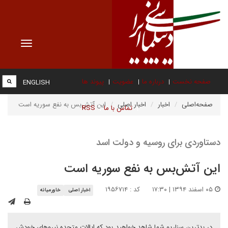
Toggle
vigation
صفحه نخست
درباره ما
عضویت
پیوند ها
ENGLISH
صفحه‌اصلی
اخبار
اخبار اصلی
این آتش‌بس به نفع سوریه است
تماس با ما
RSS
دستاوردی برای روسیه و دولت اسد
این آتش‌بس به نفع سوریه است
۰۵ اسفند ۱۳۹۴ | ۱۷:۳۰
کد : ۱۹۵۶۷۱۴
اخبار اصلی
خاورمیانه
در بدترین سناریو شما شاهد خواهید بود که ایالات متحده نیروهای خودش