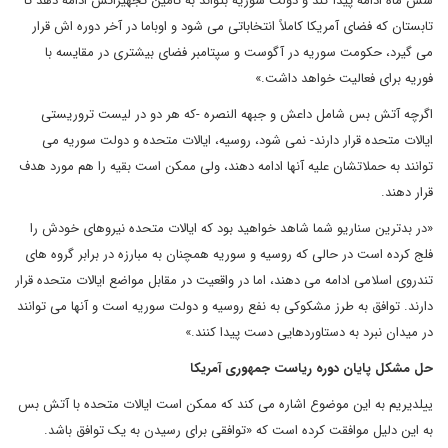
شش ماه ادامه پیدا کند و دولت سوریه بتواند به تامین تجهیزاتش ادامه دهد تا
تابستان که فضای آمریکا کاملاً انتخاباتی می شود و اوباما در آخر دوره اش قرار
می گیرد، حکومت سوریه در آگوست و سپتامبر فضای بیشتری در مقایسه با
فوریه برای فعالیت خواهد داشت.»
اگرچه آتش بس شامل داعش و جبهه النصره -که هر دو در لیست تروریستی
ایالات متحده قرار دارند- نمی شود، روسیه، ایالات متحده و دولت سوریه می
توانند به حملاتشان علیه آنها ادامه دهند، ولی ممکن است بقیه را هم مورد هدف
قرار دهند.
«در بدترین سناریو شما شاهد خواهید بود که ایالات متحده نیروهای خودش را
فلج کرده است در حالی که روسیه و سوریه همچنان به مبارزه در برابر گروه های
تندروی اسلامی ادامه می دهند، اما در واقعیت در مقابل مواضع ایالات متحده قرار
دارند. توافق به طرز مشکوکی به نفع روسیه و دولت سوریه است و آنها می توانند
در میدان نبرد به دستاوردهایی دست پیدا کنند.»
حل مشکل پایان دوره ریاست جمهوری آمریکا
ییلدیریم به این موضوع اشاره می کند که ممکن است ایالات متحده با آتش بس
به این دلیل موافقت کرده است که «توافقی برای رسیدن به یک توافق باشد.