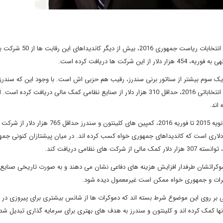
: هیلاری کلینتون، کاندیدای پیشتاز دموکرات ها در انتخابات ریاس
ها یک سوم بیشتر از سناتور برنی سندرز، رقیب هم حزبی اش است. با وجود این که سندرز
کاهش هزینه های دفاعی است، اما کمپین سندرز از آغاز رقابت های انتخاباتی 2016، حداقل 310 هزار دلار از صنایع نظامی کمک مالی دریافت
اند.
براساس گزارش کمیسیون فدرال انتخابات، در طول دوره 14 ماهه ژانویه 2015 تا فوریه 2016، کمپین های کل
افت کرده اند، این میزان بیشتر از دو برابر مبلغ 357 هزار دلاری است که کاندیداهای جمهوری خواه کسب کرده اند. در میان پیشتازان کنونی 
امی دریافت کند.
موکراتشان طرفدار افزایش هزینه های دفاعی نشان می دهند و به صورت تاریخی صنایع د
وکرات و جمهوری خواه ممکن است غیرمعمول دیده شود.
عی بر روی این موضوع شرط بسته اند که دموکرات ها از شانس بیشتری برای پیروزی در ا
ا کمک کرده اند و کلینتون و سندرز به هدف های بهتری برای سرمایه گذاری تبدیل شده