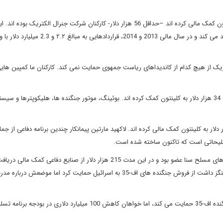
اطلاعات به دست آمده نشان می دهد بیشترین گروهی که به کلینتون کمک مالی کرده اند –حداقل 56 هزار دلار- کارکنان شرکت جنرال الکتر
که در ایالت کنتیکت مستقر است، موتور هواپیماهای نظامی را تولید می کند و در سال مالی 2013 و 2014
یک از هیچ کدام از کاندیداهای ریاست جمهوی حمایت نمی کند. کارکنان ما کمپین هایی
کارگران شرکت بوئینگ، غول هواپیماسازی مستقر در شیکاگو حداقل 34 هزار دلار به کلینتون کمک کرده اند. بوئینگ، موتور جنگنده ها، هلیکوپترها 
 لاکهید مارتین، بزرگترین مشتری پنتاگون هم حداقل 28 هزار دلار به کلینتون کمک مالی کرده اند. لاکهید مارتین پیمانکار چندین برنامه دفاعی ا
از سال 2003 تا 2008 کلینتون که سناتور نیویورک بود در کمیته نیروهای مسلح سنا عضو بود و در این مدت 215 هزار دلار از صنایع دفاعی ک
بود. کلینتون در جریان سخنرانی که سپتامبر 2015 در موسسه بروکینگز داشت از فروش جنگنده های اف-35 به اسرائیل حمایت کرد اما م
سندرز رویکرد متفاوتی دارد. وی با وجود این که از پروژه ساخت جنگنده اف-35 حمایت می کند، اما خواهان کاهش 100 میلیارد دلاری در ب