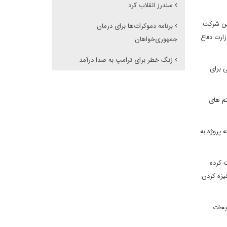
سندرز انقلاب کرد
یک بوده اند. این شرکت
برنامه دموکرات‌ها برای درمان
، قراردادهایی به مبالغ ۲.۲ و 2.3 میلیارد دلار با وزارت دفاع
جمهوری‌خواهان
زنگ خطر برای ترامپ به صدا درآمد
 برای
و سیستم های
ز جمله پروژه به
مک مالی دریافت کرده
وضعش درباره مدرنیزه کردن
ودجه برنامه تسلیحات