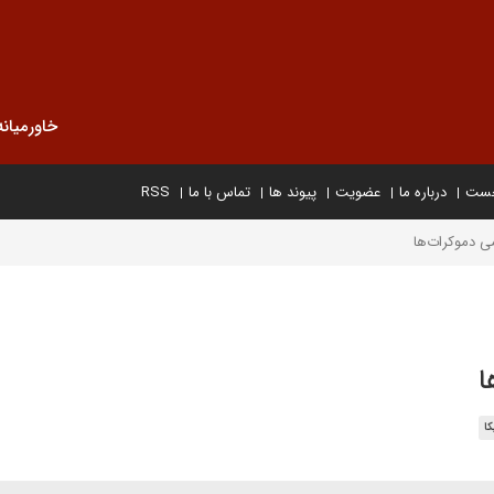
خاورمیانه
خست
درباره ما
عضویت
پیوند ها
تماس با ما
RSS
ی دموکرات‌ها
ا
کا