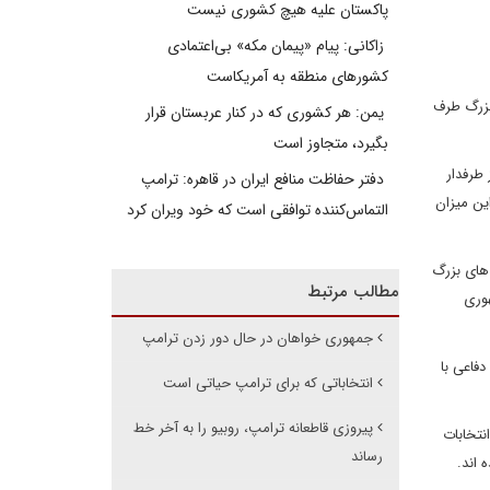
پاکستان علیه هیچ کشوری نیست
زاکانی: پیام «پیمان مکه» بی‌اعتمادی
کشورهای منطقه به آمریکاست
ت جمهوری 2016، بیش از دیگر کاندیداهای این رقابت ها از 50 شرکت بزرگ طرف
یمن: هر کشوری که در کنار عربستان قرار
بگیرد، متجاوز است
 طرفدار
دفتر حفاظت منافع ایران در قاهره: ترامپ
 کرده است. این میزان
التماس‌کننده توافقی است که خود ویران کرد
ینتون و سندرز حداقل 765 هزار دلار از شرکت های بزرگ
مطالب مرتبط
جمهوری
جمهوری خواهان در حال دور زدن ترامپ
فاعی با
انتخاباتی که برای ترامپ حیاتی است
پیروزی قاطعانه ترامپ، روبیو را به آخر خط
نتخابات
رساند
 اند.