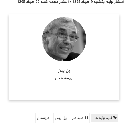
انتشار اولیه: یکشنبه 9 خرداد 1395 / انتشار مجدد: شنبه 22 خرداد 1395
استاد دانشگاه و عضو سابق آژانس اطلاعات مركزي
پل آر. پيلار
) است كه 28 سال در اين نهاد خدمت كرده است. وي
CIA
آمريكا (
اكنون عضو ارشد ...
اطلاعات بیشتر
پل پیلار
نویسنده خبر
کلید واژه ها:
11 سپتامبر
پل پیلار
عربستان