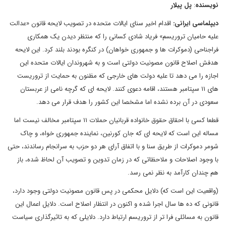
نویسنده
:
پل پیلار
دیپلماسی ایرانی
:
اقدام اخیر سنای ایالات متحده در تصویب لایحه قانون «عدالت
علیه حامیان تروریسم» فریاد شادی کسانی را که منتظر دیدن یک همکاری
فراجناحی (دموکرات ها و جمهوری خواهان) در کنگره بودند بلند کرد. این لایحه
هدفش اصلاح قانون مصونیت دولتی است و به شهروندان ایالات متحده این
اجازه را می دهد تا علیه دولت های خارجی که مظنون به حمایت از تروریست
های ۱۱ سپتامبر هستند، اقامه دعوی کنند. لایحه ای که گرچه نامی از عربستان
سعودی در آن برده نشده اما مشخصا این کشور را هدف قرار می دهد.
قطعا کسی با احقاق حقوق خانواده قربانیان حملات ۱۱ سپتامبر مخالف نیست اما
مساله این است که لایحه ای که جان کورنین، نماینده جمهوری خواه، و چاک
شومر دموکرات از طریق سنا و با اتفاق آرای هر دو حزب به سرانجام رساندند، حتی
با وجود اصلاحات و ملاحظاتی که در زمان تدوین و تصویب آن لحاظ شده، باز
هم چندان کارآمد به نظر نمی رسد.
(واقعیت این است که) دلایل محکمی در پس قانون مصونیت دولتی وجود دارد،
قانونی که ده ها سال اجرا شده و اکنون در انتظار اصلاح است. دلایل اعمال این
قانون به مسائلی فرا تر از تروریسم ارتباط دارد. دلایلی که به تاثیرگذاری سیاست