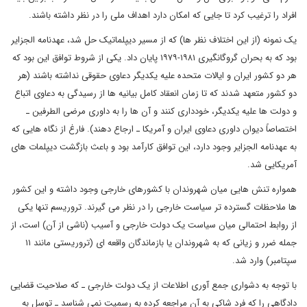
افراد را ترغیب کرد تا جایی که امکان دارد اهداف ملی را در نظر داشته باشند.
یک نمونه (از این اختلاف نظر ها) که از مسیر دیپلماتیک حل شد، عهدنامه الجزایر
بود که به بحران گروگانگیری ۱۹۸۱-۱۹۷۹ پایان داد. یکی از شروط توافق این بود که
هر دو کشور ایران و ایالات متحده علیه یکدیگر دعاوی حقوقی نداشته باشند (هر
دو کشور متعهد شدند که تا زمان انعقاد کامل بیانیه ها از رسیدگی به دعاوی اتباع
و دولت ها علیه یکدیگر، خودداری کنند و آن ها را به داوری مرضی الطرفین ـ
اختصاصاً دیوان داوری دعاوی ایران و آمریکا ـ ارجاع دهند). فارغ از نگاه هایی که
به عهدنامه الجزایر وجود دارد، این توافق کارآمد بود و باعث بازگشت دیپلمات های
آمریکایی شد.
همواره تنش هایی میان شهروندان با کشورهای خارجی وجود داشته و این کشور
ها ملاحظات گسترده تر سیاست خارجی را در نظر می گیرند. تروریسم تنها یکی
از روابط احتمالی میان سیاست یک دولت خارجی و آسیب (ناشی از آن) است، از
جمله ضرر و زیانی که به شهروندان یا بازماندگان واقعه ای (تروریستی مانند ۱۱
سپتامبر) وارد شد.
با توجه به دشواری جمع آوری اطلاعات از یک دولت خارجی ـ که صلاحیت قضایی
دادگاهی را که فرد شاکی به آن مراجعه کرده به رسمیت نمی شناسد ـ توسل به