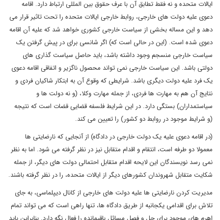
ایالات متحده و نه فقط تطابق آن با عرف حقوق بین المللی ارتباط دارد. اقامه
دعوی علیه دولت های خارجی، روابط خارجی ایالات متحده را تحت تاثیر قرار می
دهد و این مساله بخشی از سیاست خارجی کشوری خواهد شد که علیه آن اقامه
دعوی شده است. (این در حالی است که) اگر شانسی برای در پیش گرفتن یک
سیاست خارجی منسجم وجود داشته باشد، باید حاصل سیاست گذاری های
دولتی باشد. این سیاست خارجی نمی تواند محصول ناگزیر و اتفاقی اقامه دعوی
یک فرد علیه دولت دیگری باشد. شرایطی که وقوع آن به ابتکار شاکیان فردی و
نتایج آن هم به مهارت ها فردی، از جمله مهارت وکلا، (و نه دولت ها و
سیاستمداران) بستگی دارد. در این شرایط فلسفه قضایی قضات است که نتیجه
(و شرایط موجود در روابط دو کشور) را تعیین می کند.
(در اقامه دعوی علیه یک دولت خارجی در دادگاه) از آنجایی که نارضایتی ها
معمولا دو طرفه است، انتقام و اقدام متقابل نیز در نظر گرفته می شود. اما به نظر
نمی رسد نویسندگان این لایحه اقدام متقابل احتمالی دولت های دیگر، از جمله
شکایت متقابل شهروندان کشورهای دیگر از ایالات متحده، را در نظر گرفته باشند.
مدیریت کردن نارضایتی ها علیه دولت های خارجی از کانال دیپلماسی، به جای
تلاش برای اقدامی یکجانبه از طریق دادگاه ها، تنها راهی است که می تواند تمام
اهرم های موجود برای حل و فصل مسائل باقیمانده را فعال نگه دارد. بنابراین باید