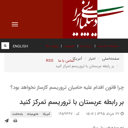
Toggle
vigation
صفحه نخست
درباره ما
عضویت
پیوند ها
ENGLISH
صفحه‌اصلی
اخبار
آمریکا
تماس با ما
RSS
بر رابطه عربستان با تروریسم تمرکز کنید
چرا قانون اقدام علیه حامیان تروریسم کارساز نخواهد بود؟
بر رابطه عربستان با تروریسم تمرکز کنید
۲۲ خرداد ۱۳۹۵ | ۱۵:۱۷
کد : ۱۹۵۹۳۶۷
آمریکا
خاورمیانه
یادداشت
نویسنده خبر:
پل پیلار