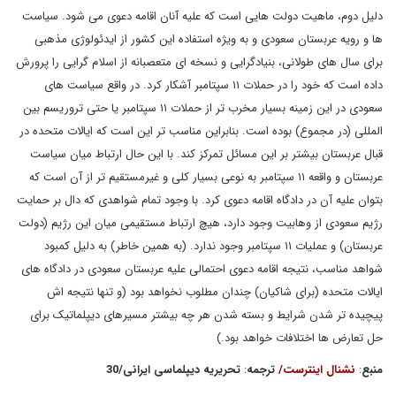
دلیل دوم، ماهیت دولت هایی است که علیه آنان اقامه دعوی می شود. سیاست
ها و رویه عربستان سعودی و به ویژه استفاده این کشور از ایدئولوژی مذهبی
برای سال های طولانی، بنیادگرایی و نسخه ای متعصبانه از اسلام گرایی را پرورش
داده است که خود را در حملات ۱۱ سپتامبر آشکار کرد. در واقع سیاست های
سعودی در این زمینه بسیار مخرب تر از حملات ۱۱ سپتامبر یا حتی تروریسم بین
المللی (در مجموع) بوده است. بنابراین مناسب تر این است که ایالات متحده در
قبال عربستان بیشتر بر این مسائل تمرکز کند. با این حال ارتباط میان سیاست
عربستان و واقعه ۱۱ سپتامبر به نوعی بسیار کلی و غیرمستقیم تر از آن است که
بتوان علیه آن در دادگاه اقامه دعوی کرد. با وجود تمام شواهدی که دال بر حمایت
رژیم سعودی از وهابیت وجود دارد، هیچ ارتباط مستقیمی میان این رژیم (دولت
عربستان) و عملیات ۱۱ سپتامبر وجود ندارد. (به همین خاطر) به دلیل کمبود
شواهد مناسب، نتیجه اقامه دعوی احتمالی علیه عربستان سعودی در دادگاه های
ایالات متحده (برای شاکیان) چندان مطلوب نخواهد بود (و تنها نتیجه اش
پیچیده تر شدن شرایط و بسته شدن هر چه بیشتر مسیرهای دیپلماتیک برای
حل تعارض ها اختلافات خواهد بود.)
منبع
:
نشنال اینترست
/
ترجمه
:
تحریریه دیپلماسی ایرانی
/
30