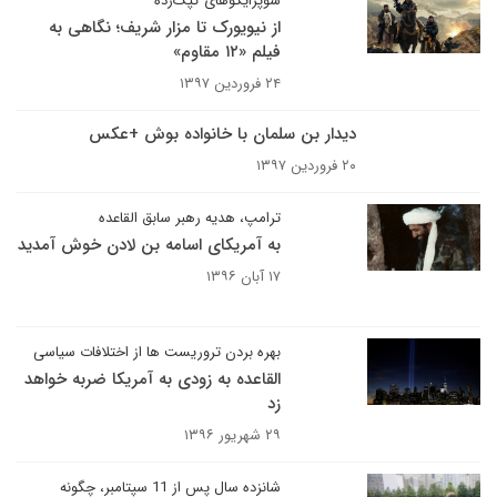
سوپرایگوهای کپک‌زده
از نیویورک تا مزار شریف؛ نگاهی به
فیلم «۱۲ مقاوم»
۲۴ فروردین ۱۳۹۷
دیدار بن سلمان با خانواده بوش +عکس
۲۰ فروردین ۱۳۹۷
ترامپ، هدیه رهبر سابق القاعده
به آمریکای اسامه بن لادن خوش آمدید
۱۷ آبان ۱۳۹۶
بهره بردن تروریست ها از اختلافات سیاسی
القاعده به زودی به آمریکا ضربه خواهد
زد
۲۹ شهریور ۱۳۹۶
شانزده سال پس از 11 سپتامبر، چگونه