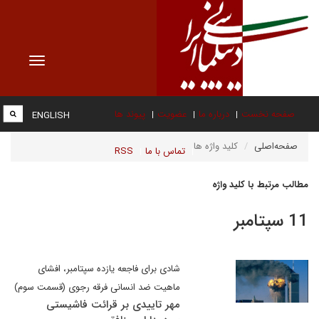
Toggle
vigation
صفحه نخست
درباره ما
عضویت
پیوند ها
ENGLISH
صفحه‌اصلی
کلید واژه ها
تماس با ما
RSS
مطالب مرتبط با کلید واژه
11 سپتامبر
شادی برای فاجعه یازده سپتامبر، افشای
ماهیت ضد انسانی فرقه رجوی (قسمت سوم)
مهر تاییدی بر قرائت فاشیستی