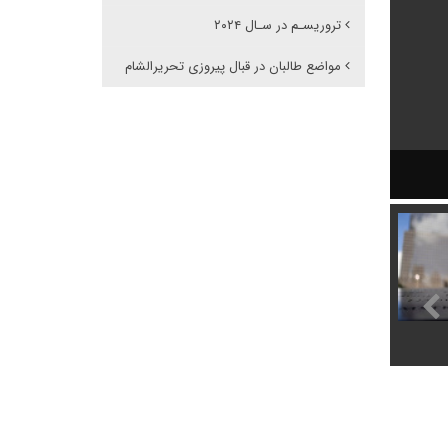
تروریسـم در سـال ۲۰۲۴
مواضع طالبان در قبال پیروزی تحریرالشام