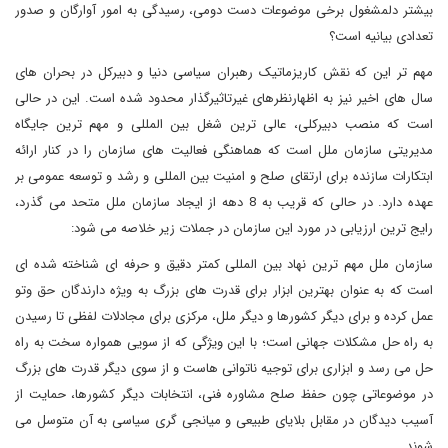
بیشتر دلمشغول برخی موضوعات دست دومی، رسیدگی به امور آوارگان و صدور
تعدادی بیانیه است؟
مهم تر این که نقش کاریزماتیک رهبران سیاسی دنیا و دبیرکل در بحران های
سال های اخیر نیز به اظهارنظرهای غیرتاثیرگذار محدود شده است. این در حالی
است که منصب دبیرکلی، عالی ترین شغل بین المللی و مهم ترین جایگاه
مدیریتی سازمان ملل است که هماهنگی فعالیت های سازمان را در کنار ارائه
ابتکارات سازنده برای ارتقای صلح و امنیت بین المللی و رشد و توسعه عمومی بر
عهده دارد. در حالی که قریب به 8 دهه از ایجاد سازمان ملل متحد می گذرد،
رایج ترین ارزیابی در مورد این سازمان در جملات زیر خلاصه می شود:
سازمان ملل مهم ترین نهاد بین المللی کمتر دقیق و حرفه ای شناخته شده ای
است که به عنوان بهترین ابزار برای قدرت های بزرگ به ویژه دارندگان حق وتو
عمل کرده و برای دیگر کشورها و دیگر ملل، مرکزی برای مجادلات لفظی تا رسیدن
به راه حل مشکلات جهانی است؛ با این ویژگی که از سویی همواره سخت به راه
حل می رسد و ابزاری برای توجیه ناتوانی هاست و از سوی دیگر قدرت های بزرگ
در موضوعاتی چون حفظ صلح مشاوره فنی، انتخابات دیگر کشورها، حمایت از
آسیب دیدگان در مقابل بلایای طبیعی و میانجی گری سیاسی به آن متوسل می
شوند.