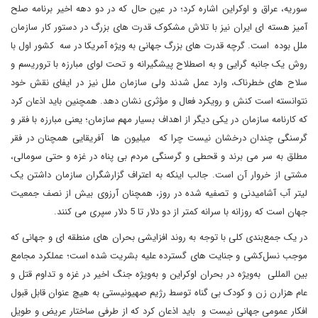
سوریه، عراق و اوکراین اشاره کرد؛ در عین حال که در دو دهه اخیر برنامه صلح
آمیز هسته ای ایران نیز با تلاش مشکوک قدرت های بزرگ در دستور کار سازمان
ملل بوده است. گرچه قدرت های بزرگ جهانی به ویژه آمریکا در سه کشور اول با
روش یک جانبه گرایی و به اصطلاح پیشگیرانه و تحت لوای مبارزه با تروریسم و
سلاح های خطرناک، وارد عمل شدند ولی سازمان ملل نیز در ایفای نقش خود
نتوانسته است کنش و رویکرد فعال و مؤثری نشان دهد. همچنین باید اذعان کرد
که کارنامه سازمان در یکی دیگر از اهداف بسیار مهم سازمان؛ یعنی مبارزه با فقر و
گرسنگی چندان درخشان نیست چرا که میلیون ها آفریقایی همچنان در فقر
مطلق به سر می برند و قحطی و گرسنگی مردم بی پناه در غزه و حتی سومالی،
مشتی از خروار آن است. جالب اینکه به اعتراف گزارشگران سازمان داشتن یک
لیتر آب آشامیدنی و تصفیه شده در روز، همچنان آرزوی بیش از نصف جمعیت
جهان است که روزانه با سرانه کمتر از دو دلار تا 5 دلار سپری می کنند.
در یک جمع‌بندی کلی با توجه به روند افزایشی بحران های منطقه ای و جهانی که
موجب نسل‌کشی و جنایت های گسترده علیه بشریت شده است؛ عملکرد مجامع
بین المللی به‌ویژه در بحران اوکراین و به‌ویژه جنگ اخیر در غزه و تداوم قتل و
عام هزارن زن و کودک بی گناه توسط رژیم صهیونیستی به هیچ عنوان قابل قبول
افکار عمومی جهانی نیست و باید اذعان کرد که از طرفی ساختار عریض و طویل