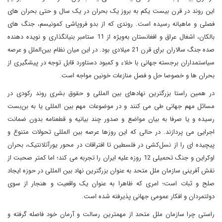
این روند در قرن بیست یکم به بروز یک بحران در یک سال و حتی بحران های
فصلی و ماهیانه رسیده است. روندی که از بدو فروپاشی کمونیسم، جنگ های
بالکان، اشغال عراق و افغانستان به‌ویژه از 11 ستامبر بنیانگذاری و نویده دهنده
صده جنگ سالاران برای قرن 21 میلادی بود. در این میان نظام بین‌الملل و عرصه
سیاستمداران برجسته جهانی با خلاء و کمبود دستاورد قابل توجه در پیشگیری از
بحران ها و خصوصا حل و فصل منازعات خونین مواجه است.
در همین راستا بزرگترین نهادهای بین المللی و حقوق بشری روند رکودی در
مسائل مهم جهانی طی می کنند و در موضوعات مهم بین المللی یا به بن‌بست
رسیده و یا صرفا به بیان مواضع و صدور چند بیانیه و قطعنامه بدون ضمانت
اجرایی می پردازند. در حالی که این روزها عرصه بین المللی تحولات متنوع و
پیچیده ای را از نسل‌کشی در فلسطین تا افتراقات در محور یورآتلانتیک، بحران
اوکراین و جنگ تحمیلی 12 روزه علیه ایران را تجربه می کند؛ اما کمتر صحبت از
نقش آفرینی سازمان ملل متحد به عنوان بزرگترین نهاد بین المللی در حوزه ایجاد
صلح و ثبات است؛ امری که ظاهرا به عنوان یک واقعیت و هنجار از سوی
دولتمردان و افکار عمومی جهانی پذیرفته شده است.
راستی چرا سازمان ملل متحد از مهمترین رسالت و آرمان خود فاصله گرفته و