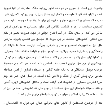
واقعیت این است از سویی در دو دهه اخیر رویکرد جنگ سالارانه در دنیا ترویج
شده و تولیدکنندگان تسلیحات و تجار این بخش نیز به این رویکرد اکسیژن قوی
دمیده اند به‌طوری که هیچ معیار و مقرره ای برای شروع جنگ وجود ندارد و هر
کشوری متناسب با زور و ظرفیت نظامی اش برای دستیابی به رویاهای فرضی
تلاش می کند. از سوی دیگر در کنار اجماع جهانی در مورد ضرورت تغییر در نظم
بین المللی؛ کشورهای مختلف بر این باورند که مجامع بین المللی به‌ویژه سازمان
ملل نیز به تغییرات اساسی و ساز و کارهای روزآمد نیازمند است تا بتواند در
پاسخگویی به شرایط جدید جهانی؛ عملکردی مؤثر و کارآمد داشته باشد. بسیاری
از تحلیلگران حق وتو را مذموم می‌دانند و معتقدند در فرمول میزان و چگونگی
بهره‌گیری از این حق ابزاری تجدید نظر اساسی لازم است، چرا که این موضوع
موجب توسل امریکائی‌ها به یک جانبه گرایی و استفاده ابزاری از اصل مداخله
نظامی برای پیش گیری از جنگ و ناامنی شده است. در سال های اخیر حق وتو
مورد اعتراض بسیاری از کشورها قرار گرفته است و حداقل کشورهای ژاپن، آلمان
و هند مصرانه خواستار این حق هستند؛ در عین حال که کشورهای اسلامی نیز در
قالب ماده 22 بیانیه اجلاس سران در تهران خواستار چنین حقی شدند.
بعد از موضوع فلسطین از کانون های بحرانی جهان می توان به افغانستان ،