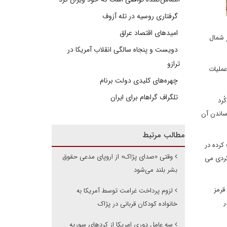
گرفتاری روسیه در تله آزوف
امیدهای اقتصاد عراق
 شمال
دویست و پنجاه سالگی انقلاب آمریکا در
ترازو
عملیات
چهره‌های کلیدی دولت برنام
تلگراف گراهام برای ایران
ُرد
ساندن آن
مطالب مرتبط
کرده در
وقتی «صدای پژاک» از اروپای مدعی حقوق
کردی می
بشر بلند می‌شود
قرمز
لزوم پرداخت غرامت توسط آمریکا به
ر
خانواده کودکان قربانی در پژاک
سه عامل دوری امریکا از کردهای سوریه