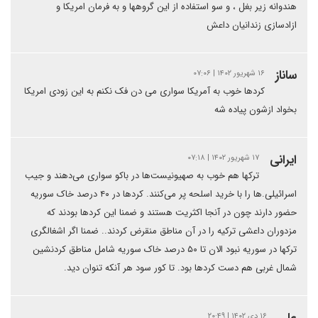
هندوانه زیر بغل ، و سو استفاده از این گروهها و به فرمان امریکا و
ازادسازی زندانیان داعش
ساناز
۱۶ شهریور ۱۴۰۲ | ۰۷:۰۶
کردها خوب به آمریکا سواری می دن فک نکنم به این زودی امریکا
بخواد ازشون پیاده شه
ایرانی
۱۷ شهریور ۱۴۰۲ | ۰۷:۱۸
تر‌کها هم خوب به صهیونیست‌ها در باکو سواری می‌دهند و جیب
اسرائیلی.ها را با خرید اسلحه پر می‌کنند. کردها در ۴۰ درصد خاک سوریه
حضور دارند چون در آنجا اکثریت هستند و ضمنا این کردها بودند که
مزدوران داعشی ترکیه را در آن مناطق منقرض کردند.. ضمنا اگر اشغالگری
ترکها در سوریه نبود الان تا ۵۰ درصد خاک سوریه شامل مناطق کردنشین
شمال غربی هم دست کردها بود. تا کور سود هر آنکه تنوان دید.
۱۶ دی ۱۴۰۲ | ۲۰:۴۹