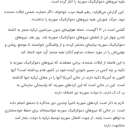
علیه نیروهای دموکراتیک سوریه را آغاز کرده است.
این گزارش می­‌افزاید، رهبر قبیله عرب، ابوخوله، «اگر حمایت ضمنی ایالات متحده
نبود، جرأت شورش علیه نیروهای دموکراتیک سوریه را نداشت».
گفتنی است در ۳ آگوست، حمله هواپیمای بدون سرنشین ترکیه منجر به کشته
شدن چهار تن از اعضای نیروهای دموکراتیک سوریه شد. روز بعد، نیروهای
دموکراتیک سوریه بیانیه­‌ای منتشر کردند و از واشنگتن خواستند تا موضع روشن و
نهایی­‌اش را در مورد حملات مداوم آنکارا علیه متحد کُرد خود اتخاذ کند.
با این فاصله از ایالات متحده، برخی معتقدند که نیروهای دموکراتیک سوریه با
تکیه بر چه کسی در مسیر نابودی آینده خود در کشور قدم برداشته است؟ آنها
اکنون به آمریکا تکیه دارند در حالی آمریکا آنها را در مقابل ترکیه تنها گذاشته
است. این در حالی است که این کردهای سوریه، که وابستگی سازمانی به
پ.ک.ک دارند، با دولت سوریه نیز اختلاف دارند.
لازم به ذکر است کردهای سوریه اخیراً چندین دور مذاکره با دمشق انجام داده
است. در حالی که نیروهای دموکراتیک سوریه نتوانسته­‌اند برای حفظ خودمختاری
به توافق دست یابند، از جهت اشغال سوریه توسط ترکیه با دولت بشار اسد
مشابهت دارند.