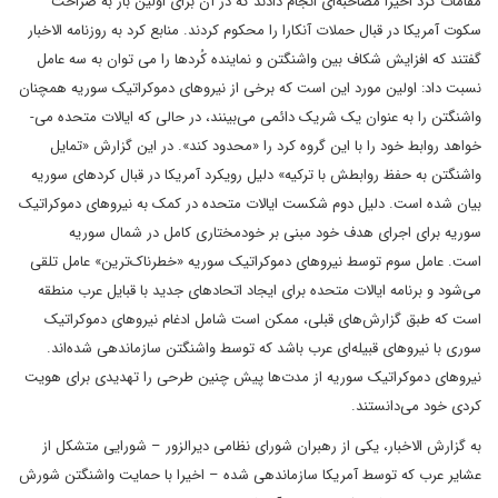
مقامات کرد اخیرا مصاحبه‌ای انجام دادند که در آن برای اولین بار به صراحت
سکوت آمریکا در قبال حملات آنکارا را محکوم کردند. منابع کرد به روزنامه الاخبار
گفتند که افزایش شکاف بین واشنگتن و نماینده کُردها را می­ توان به سه عامل
نسبت داد: اولین مورد این است که برخی از نیروهای دموکراتیک سوریه همچنان
واشنگتن را به عنوان یک شریک دائمی می‌­بینند، در حالی که ایالات متحده می‌­
خواهد روابط خود را با این گروه کرد را «محدود کند». در این گزارش «تمایل
واشنگتن به حفظ روابطش با ترکیه» دلیل رویکرد آمریکا در قبال کردهای سوریه
بیان شده است. دلیل دوم شکست ایالات متحده در کمک به نیروهای دموکراتیک
سوریه برای اجرای هدف خود مبنی بر خودمختاری کامل در شمال سوریه
است. عامل سوم توسط نیروهای دموکراتیک سوریه «خطرناک‌ترین» عامل تلقی
می‌­شود و برنامه ایالات متحده برای ایجاد اتحادهای جدید با قبایل عرب منطقه
است که طبق گزارش‌­های قبلی، ممکن است شامل ادغام نیروهای دموکراتیک
سوری با نیروهای قبیله‌­ای عرب باشد که توسط واشنگتن سازماندهی شده‌­اند.
نیروهای دموکراتیک سوریه از مدت­‌ها پیش چنین طرحی را تهدیدی برای هویت
کردی خود می­‌دانستند.
به گزارش الاخبار، یکی از رهبران شورای نظامی دیرالزور – شورایی متشکل از
عشایر عرب که توسط آمریکا سازماندهی شده – اخیرا با حمایت واشنگتن شورش