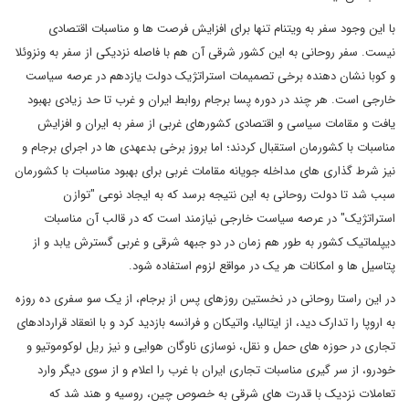
با این وجود سفر به ویتنام تنها برای افزایش فرصت ها و مناسبات اقتصادی
نیست. سفر روحانی به این کشور شرقی آن هم با فاصله نزدیکی از سفر به ونزوئلا
و کوبا نشان دهنده برخی تصمیمات استراتژیک دولت یازدهم در عرصه سیاست
خارجی است. هر چند در دوره پسا برجام روابط ایران و غرب تا حد زیادی بهبود
یافت و مقامات سیاسی و اقتصادی کشورهای غربی از سفر به ایران و افزایش
مناسبات با کشورمان استقبال کردند؛ اما بروز برخی بدعهدی ها در اجرای برجام و
نیز شرط گذاری های مداخله جویانه مقامات غربی برای بهبود مناسبات با کشورمان
سبب شد تا دولت روحانی به این نتیجه برسد که به ایجاد نوعی "توازن
استراتژیک" در عرصه سیاست خارجی نیازمند است که در قالب آن مناسبات
دیپلماتیک کشور به طور هم زمان در دو جبهه شرقی و غربی گسترش یابد و از
پتاسیل ها و امکانات هر یک در مواقع لزوم استفاده شود.
در این راستا روحانی در نخستین روزهای پس از برجام، از یک سو سفری ده روزه
به اروپا را تدارک دید، از ایتالیا، واتیکان و فرانسه بازدید کرد و با انعقاد قراردادهای
تجاری در حوزه های حمل و نقل، نوسازی ناوگان هوایی و نیز ریل لوکوموتیو و
خودرو، از سر گیری مناسبات تجاری ایران با غرب را اعلام و از سوی دیگر وارد
تعاملات نزدیک با قدرت های شرقی به خصوص چین، روسیه و هند شد که