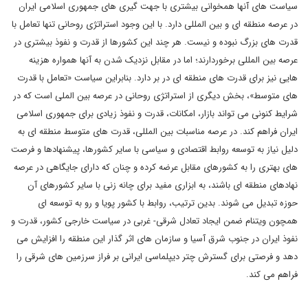
سیاست های آنها همخوانی بیشتری با جهت گیری های جمهوری اسلامی ایران
در عرصه منطقه ای و بین المللی دارد. با این وجود استراتژی روحانی تنها تعامل با
قدرت های بزرگ نبوده و نیست. هر چند این کشورها از قدرت و نفوذ بیشتری در
عرصه بین المللی برخوردارند؛ اما در مقابل نزدیک شدن به آنها همواره هزینه
هایی نیز برای قدرت های منطقه ای در بر دارد. بنابراین سیاست «تعامل با قدرت
های متوسط»، بخش دیگری از استراتژی روحانی در عرصه بین الملی است که در
شرایط کنونی می تواند بازار، امکانات، قدرت و نفوذ زیادی برای جمهوری اسلامی
ایران فراهم کند. در عرصه مناسبات بین المللی، قدرت های متوسط منطقه ای به
دلیل نیاز به توسعه روابط اقتصادی و سیاسی با سایر کشورها، پیشنهادها و فرصت
های بهتری را به کشورهای مقابل عرضه کرده و چنان که دارای جایگاهی در عرصه
نهادهای منطقه ای باشند، به ابزاری مفید برای چانه زنی با سایر کشورهای آن
حوزه تبدیل می شوند. بدین ترتیب، روابط با کشور پویا و رو به توسعه ای
همچون ویتنام ضمن ایجاد تعادل شرقی- غربی در سیاست خارجی کشور، قدرت و
نفوذ ایران در جنوب شرق آسیا و سازمان های اثر گذار این منطقه را افزایش می
دهد و فرصتی برای گسترش چتر دیپلماسی ایرانی بر فراز سرزمین های شرقی را
فراهم می کند.