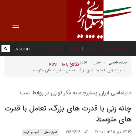
Toggle
vigation
صفحه نخست
درباره ما
عضویت
پیوند ها
ENGLISH
صفحه‌اصلی
اخبار
اخبار اصلی
تماس با ما
RSS
چانه زنی با قدرت های بزرگ، تعامل با قدرت های متوسط
دیپلماسی ایران پسابرجام به فکر توازن در روابط است
چانه زنی با قدرت های بزرگ، تعامل با قدرت
های متوسط
۱۳ مهر ۱۳۹۵ | ۱۷:۲۰
کد : ۱۹۶۳۶۲۶
اخبار اصلی
آسیا و آفریقا