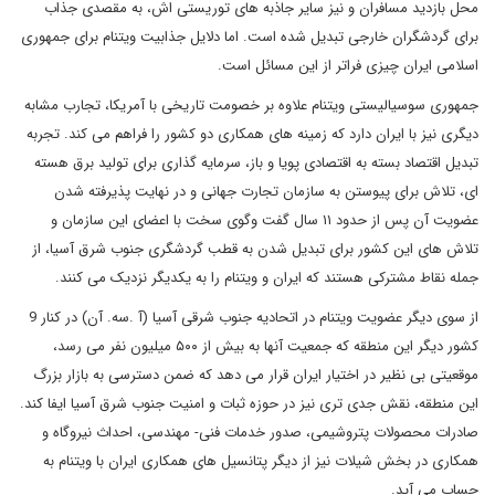
محل بازدید مسافران و نیز سایر جاذبه های توریستی اش، به مقصدی جذاب
برای گردشگران خارجی تبدیل شده است. اما دلایل جذابیت ویتنام برای جمهوری
اسلامی ایران چیزی فراتر از این مسائل است.
جمهوری سوسیالیستی ویتنام علاوه بر خصومت تاریخی با آمریکا، تجارب مشابه
دیگری نیز با ایران دارد که زمینه های همکاری دو کشور را فراهم می کند. تجربه
تبدیل اقتصاد بسته به اقتصادی پویا و باز، سرمایه گذاری برای تولید برق هسته
ای، تلاش برای پیوستن به سازمان تجارت جهانی و در نهایت پذیرفته شدن
عضویت آن پس از حدود ۱۱ سال گفت وگوی سخت با اعضای این سازمان و
تلاش های این کشور برای تبدیل شدن به قطب گردشگری جنوب شرق آسیا، از
جمله نقاط مشترکی هستند که ایران و ویتنام را به یکدیگر نزدیک می کنند.
از سوی دیگر عضویت ویتنام در اتحادیه جنوب شرقی آسیا (آ .سه. آن) در کنار 9
کشور دیگر این منطقه که جمعیت آنها به بیش از ۵۰۰ میلیون نفر می رسد،
موقعیتی بی نظیر در اختیار ایران قرار می دهد که ضمن دسترسی به بازار بزرگ
این منطقه، نقش جدی تری نیز در حوزه ثبات و امنیت جنوب شرق آسیا ایفا کند.
صادرات محصولات پتروشیمی، صدور خدمات فنی- مهندسی، احداث نیروگاه و
همکاری در بخش شیلات نیز از دیگر پتانسیل های همکاری ایران با ویتنام به
حساب می آید.