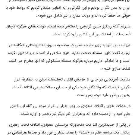
ایران به یمن نگران بودیم و این نگرانی را به آنهایی منتقل کردیم که روابط خود با
حوثی ها حفظ کرده اند و دولت عمان را نیز شامل می شود».
علیرغم آنکه رویترز چنین گزارشی را منتشر کرده است، دولت عمان هرگونه قاچاق
تسلیحات از امتداد مرز این کشور را رد کرده است.
«یوسف بن علوی» وزیر خارجه عمان در مصاحبه با روزنامه عربستانی «عکاظ» در
اینباره گفت: «این مسئله صحت ندارد. هیچ سلاحی از امتداد مرز ما عبور نکرده
است و ما آمادگی داریم درباره هرگونه مسئله مشکوکی که آنها مطرح می کنند،
شفاف سازی کنیم».
مقامات آمریکایی در حالی از افزایش انتقال تسلیحات ایران به انصارالله ابراز
نگرانی کرده اند که واشنگتن خود یکی از حامیان حملات هوایی ائتلاف تحت
رهبری ریاض علیه مردم یمن است.
در حملات هوایی ائتلاف سعودی در یمن هزاران نفر از مردم بی گناه این کشور
جان خود را از دست داده اند و هزاران نفر دیگر نیز زخمی و آواره شدند.
در یکی از جدیدترین اقدامات متجاوزانه عربستان سعودی، ائتلاف تحت رهبری
ریاض، یک مراسم ختم در «صنعا» را هدف بمباران قرار داد و صدها غیرنظامی در