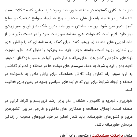
نیاز به همکاری گسترده در منطقه خاورمیانه وجود دارد. جایی که مشکلات عمیق
شده اند و در نتیجه راه حل های ساده و سریع به ایجاد جوامع دینامیک و صلح
آمیز منجر نمی شود. پروسه ساختن خاورمیانه بدون شک به زمان و صبر زیادی
نیاز دارد. لازم است که دولت های منطقه سرنوشت خود را در دست بگیرند و از
ماجراجویی های منطقه ای پرهیز کنند. برای کمک به منطقه ای که با چالش های
بی شماری روبرو است، جامعه جهانی باید سه رویکرد را دنبال کند: اول، تقویت
نهادهای حکومتی کشورهای خاورمیانه و قرار دادن آنها در مسیر خودکفایی؛ دوم،
تعهد بدون قید و شرط به حفظ سیستم های دولت ها در منطقه و احترام گذاشتن
به آن؛ سوم، راه اندازی یک تلاش هماهنگ برای پایان دادن به خشونت در
منطقه و ایجاد شرایط برای این که فرآیندهای سیاسی جدید در زمین بازی فعالیت
کنند.
خونزیزی، تجزیه و ناامیدی، افشاندن بذر برای رشد تروریسم و افراط گرایی در
منطقه است. اجماع، مصالحه و همکاری های داخلی و خارجی در بین کشورهای
عربی و کشورهای خاورمیانه، باید شعار اصلی در طرد نیروهای مخرب از زندگی
مردمان خاورمیانه باشد.
منبع:
پراجکت سیندیکیت
/ مترجم: روزبه آرش