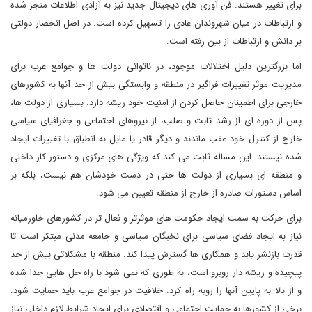
برای تغییر هستند. فن آوری های دیجیتال جدید نیز به آزادی اطلاعات منجر شده
و ارتباطات در میان شهروندان عادی را تسهیل کرده است. در اصل انحصار دولتی
بر دانش و ارتباطات از بین رفته است.
اما بزرگترین دلیل اختلالات موجود، در ناتوانی دولت ها و جوامع عرب برای
مدیریت موثر تغییرات فراگیر در منطقه و وابستگی بیش از حد آنها به کشورهای
خارجی برای اطمینان حاصل کردن از امنیت خود ریشه دارد. بسیاری از دولت ها،
پس از دوره ای از رشد ثابت و صلب، از نیروهای اجتماعی و جغرافیای سیاسی
خارج از کنترل خود عقب ماندند و دیگر قادر یا مایل به انطباق با تغییرات ایجاد
شده نیستند. این مساله ثابت می کند که ویژگی های مرکزی و دستور کار داخلی
و منطقه ای بسیاری از دولت ها حتی در دست خودشان هم نیست، بلکه بر
اساس دستورات صادره از خارج از منطقه تعیین می شود.
برای حرکت به سمت ایجاد حکومت های موثرتر و فعال تر در کشورهای خاورمیانه
نیاز به ایجاد فضای سیاسی برای نخبگان سیاسی و جامعه مدنی مبتکر است تا
قدرت بازنشر یابد و همکاری ها گسترش پیدا کند. منطقه با مشکلاتی بیش از حد
پیچیده و ریشه دار روبرو است، به طوری که نمی شود با راه حل هایی جدا شده
و از بالا به پایین آنها را روبه راه کرد. خلاقیت در جوامع عرب باید حمایت شود.
برخی از کشورها به حمایت اجتماعی و اقتصادی برای ایجاد شرایط لازم داخلی نیاز