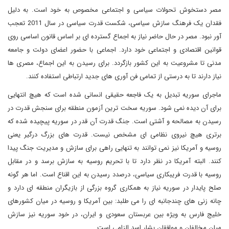
مصر دستخوش تحولات سیاسی و اجتماعی مخصوص به خود است. به دلیل
فقدان یک فرهنگ سازش سیاسی، شکست قدرت سیاسی در سال 2011 تعجب
آور نبود. مصر در حال حاضر نیاز به اجماع گسترده ای بر اساس قانون اساسی روی
قوانین اقتصادی و اجتماعی خود دارد. اجماعی با حضور اعضای دولت و جامعه
مدنی تا مشروعیت به این کشور بازگردد. برای رسیدن به این اجماع، مصری ها
نیاز دارند تا به درستی از تمامی فن آوری های جدید ارتباطی استفاده کنند.
ماجرای سوریه تبدیل به یک فاجعه حقیقی انسانی شده است که هیچ انتهایی
برای آن دیده نمی شود. سوریه سخت ترین آزمون منطقه برای سنجش قدرت در
رسیدن به مصالحه و آشتی است. جنگ قدرت آن قدر در سوریه پیچیده شده که
برتری هیچ نیروی نظامی ای مشخص نیست. قدرت های بزرگ درگیر یعنی
روسیه و آمریکا نیز نمی توانند به تنهایی راهی برای سازش و مدیریت جنگ پیدا
کنند. البته آمریکا در نظر دارد تا با تحریم روسیه به سازش برسد و در مقابل
روسیه با قدرت فریبکاری سیاسی، درصدد رسیدن به این اقناع است. اما هر گونه
صلح پایدار در سوریه نیاز به همکاری گروه بزرگی از بازیگران منطقه ای دارد و
چانه زنی های چندجانبه ای را می طلبد: بین آمریکا و روسیه در میان کشورهای
خلیج فارس به ویژه بین عربستان سعودی و ایران، در خود سوریه نیز سازش
میان مخالفان و موافقان بشار اسد الزامی است.