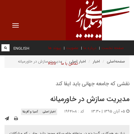
Toggle
vigation
صفحه نخست
درباره ما
عضویت
پیوند ها
ENGLISH
صفحه‌اصلی
اخبار
اخبار اصلی
مدیریت سازش در خاورمیانه
تماس با ما
RSS
نقشی که جامعه جهانی باید ایفا کند
مدیریت سازش در خاورمیانه
۰۵ آبان ۱۳۹۵ | ۱۳:۳۰
کد : ۱۹۶۴۱۰۸
اخبار اصلی
آسیا و آفریقا
نیاز به همکاری گسترده در منطقه خاورمیانه وجود دارد. جایی که مشکلات