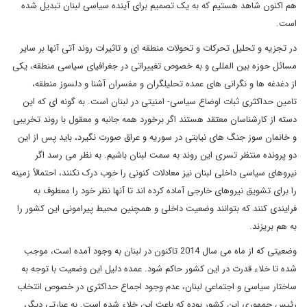
هم اکنون شاهد هستیم که به یک تصمیم برای آینده سیاسی لبنان تبدیل شده
است.
در تجزیه و تحلیل تحرکات و تحولات منطقه ای و تاثیرات روند آتی آنها بر سایر
مسائل حوزه بین المللی و به خصوص تغییراتی در جغرافیای سیاسی منطقه، یکی
از دغدغه ها و نگرانی های عمده تحلیلگران و مفسران آشنا و دلسوز منطقه،
تامین حداکثری ثبات اوضاع سیاسی- امنیتی در لبنان است. به گونه ای که این
دسته از کارشناسان معتقد هستند اگر برخورد همه جانبه و معقول با روند تخریبی
و خانمان سوز جنگ های نیابتی در سوریه و عراق صورت نگیرد، باید پس از این
دو پرونده منتظر تسری این روند به سمت لبنان باشیم. به نظر می رسد اگر
نیروهای سیاسی داخلی لبنان نیز معادلات کنونی را خوب درک نکنند، احتمالاً زمینه
را برای تشویق نیروهای خارجی آماده کرده اند تا آنها نظر خود را معطوف به
فرایندی کنند که بتوانند وضعیت داخلی و همچنین محیط پیرامونی این کشور را
به هم بریزند
.
وضعیتی که از ماه می سال 2014 تاکنون در لبنان به وجود آمده است، موجب
شده تا خلاء قدرت در این کشور حاکم شود. عمده دلیل این وضعیت با توجه به
ساختار سیاسی و اجتماعی لبنان، عدم وجود اجماع حداکثری در خصوص انتخاب
رئیس جمهوری این کشور بوده که باعث این خلاء شده است. به عبارتی دیگر،