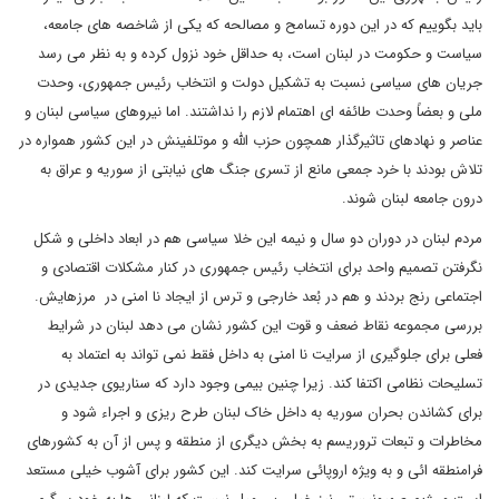
باید بگوییم که در این دوره تسامح و مصالحه که یکی از شاخصه های جامعه،
سیاست و حکومت در لبنان است، به حداقل خود نزول کرده و به نظر می رسد
جریان های سیاسی نسبت به تشکیل دولت و انتخاب رئیس جمهوری، وحدت
ملی و بعضاً وحدت طائفه ای اهتمام لازم را نداشتند. اما نیروهای سیاسی لبنان و
عناصر و نهادهای تاثیرگذار همچون حزب الله و موتلفینش در این کشور همواره در
تلاش بودند با خرد جمعی مانع از تسری جنگ های نیابتی از سوریه و عراق به
درون جامعه لبنان شوند
.
مردم لبنان در دوران دو سال و نیمه این خلا سیاسی هم در ابعاد داخلی و شکل
نگرفتن تصمیم واحد برای انتخاب رئیس جمهوری در کنار مشکلات اقتصادی و
اجتماعی رنج بردند و هم در بُعد خارجی و ترس از ایجاد نا امنی در مرزهایش.
بررسی مجموعه نقاط ضعف و قوت این کشور نشان می دهد لبنان در شرایط
فعلی برای جلوگیری از سرایت نا امنی به داخل فقط نمی تواند به اعتماد به
تسلیحات نظامی اکتفا کند. زیرا چنین بیمی وجود دارد که سناریوی جدیدی در
برای کشاندن بحران سوریه به داخل خاک لبنان طرح ریزی و اجراء شود و
مخاطرات و تبعات تروریسم به بخش دیگری از منطقه و پس از آن به کشورهای
فرامنطقه ائی و به ویژه اروپائی سرایت کند. این کشور برای آشوب خیلی مستعد