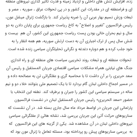
زده، افزایش تنش های داخلی و ازدیاد زمینه و قدرت تاثیر گذاری نیروهای منطقه
ای و فرامنطقه ای در مقدرات این کشور و در پی تحولات عراق ، سوریه ، مصر و
تبعات وزش نسیم بهار عربی آن را ضربه پذیرتر کند. با بازگشت ژنرال میشل عون،
رئیس فراکسیون "تغییر و اصلاح" به کاخ ریاست جمهوری برای پایان دادن به دو
سال و نیم بحران خالی بودن پست ریاست جمهوری این کشور، آن هم بیست و
شش سال پس از ترک اجباری آن به دست ارتش سوریه، هم همه انظار را به
خود جلب کرده و هم دوباره دغدغه و نگرانی تحلیلگران سیاسی زنده شده است
.
تحولات منطقه ای و تبعات روند تخریبی سیاست های منطقه ای و راه اندازی
جنگ های نیابتی همراه مشکلات سیاسی اقتصادی جریان المستقبل و رئیس آن
سعد حریری را بر آن داشت تا با محاسبه گری و عقلگرائی تن به مصالحه داده و
در مسیر اجماع داخلی لبنان گام بردارد تا با یک تصمیم ملی بتوانند خلاء دو و نیم
ساله در سیستم سیاسی این کشور را جبران و برطرف کند. نطفه این انتخاب با
حضور «سعد الحریری» رئیس جریان المستقبل لبنان در نشست فراکسیون
پارلمانی این جریان در اواسط مرداد ماه سال جاری بسته شد. در آن نشست که
سناریوهای حرکت آتی این جریان بررسی شد، نشانه هائی از عقلگرائی سیاسی
نیروهای داخلی لبنان در آن مشاهده شد. یکی از گزینه های این فراکسیون که
به بررسی سناریوهای پیش رو پرداخته بود، مسئله تعامل با ژنرال عون بود که