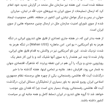
منطقه شده است. این هفته نیز سازمان ملل متحد در گزارش جدید خود اعلام
کرد که ارسال تسلیحات از سوی ایران به نیروهای حزب الله در لبنان، مبارزان
حوثی در یمن و دیگر عوامل نیابتی این کشور در منطقه، ناقض ممنوعیت ایجاد
شده از سوی شورای امنیت سازمان ملل در ارسال چنین محموله هایی از سوی
ایران است.
از همه بدتر این که، در هفته جاری تعدادی از قایق های تندروی ایرانی در تنگه
هرمز به ناو آمریکایی « یو.اس. اس ماهان
»
(
USS
Mahan
) در تنگه هرمز به
شدت نزدیک شدند. این ناو آمریکایی نیز در واکنش به اقدام قایق های ایرانی،
وادار شده تا چند تیر هشدار را به سوی آنها شلیک کند و با این کار خطر یک
رویارویی جدی و بزرگ را آن هم در این نقطه پرتردد که شاهرگ اقتصادی جهان
به شمار می رود، افزایش دهد. علاوه بر تمامی اینها، هفته گذشته ما با خبر
درگذشت آیت الله هاشمی رفسنجانی، یکی از چهره های برجسته نظام جمهوری
اسلامی ایران روبرو شدیم. به باور بسیاری از تحلیلگران مسائل ایران، درگذشت
آیت الله هاشمی رفسنجانی رویداد بسیار بدی است چرا که فقدان وی موجب
خواهد شد تا گروه های تندرو در ایران تسلط کامل و همه جانبه ای بر سیاست
کشور داشته باشند.