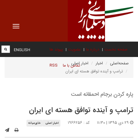
Toggle
vigation
صفحه نخست
درباره ما
عضویت
پیوند ها
ENGLISH
صفحه‌اصلی
اخبار
اخبار اصلی
تماس با ما
RSS
ترامپ و آینده توافق هسته ای ایران
پاره کردن برجام احمقانه است
ترامپ و آینده توافق هسته ای ایران
۲۹ دی ۱۳۹۵ | ۱۱:۳۰
کد : ۱۹۶۶۲۵۶
اخبار اصلی
خاورمیانه