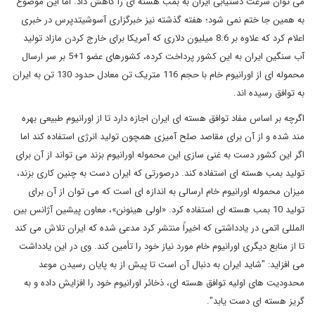
می توان سرعت دستیابی ایران به بمب هسته ای را کاهش داد. اما این موضوع
به همین جا ختم نمی شود؛ هفته گذشته نیز خبرگزاری آسوشیتدپرس در خبری
اعلام کرد که علاوه بر 6
.
8 میلیون دلاری که آمریکا برای خارج کردن مازاد تولید
آب سنگین ایران به این کشور پرداخت کرده، کشورهای عضو 1+5 بر سر ارسال
محموله ای از اورانیوم خام با حجم 116 متریک تن معادل حدود 130 تن به ایران
به توافق رسیده اند.
اگرچه بر اساس مفاد توافق هسته ای ایران اجازه دارد تا از اورانیوم طبیعی بهره
مند شده و از آن برای مقاصد صلح آمیزی همچون تولید انرژی استفاده کند اما
اگر این کشور دست به غنی سازی این محموله اورانیوم بزند می تواند از آن برای
تولید بمب هسته ای استفاده کند. درصورتی که ایران دست به چنین کاری بزند،
میزان محموله اورانیوم خام ارسالی به اندازه ای است که می توان از آن برای
تولید 10 بمب هسته ای استفاده کرد. «اولی هینونن»، معاون پیشین آژانس بین
المللی اتمی در یادداشتی که اخیراً منتشر کرد مدعی شده که ایران تلاش می کند
تا از منابع دیگری اورانیوم خام مورد نیاز خود را تأمین کند. وی در این یادداشت
می افزاید: "شاید ایران به دنبال آن است تا پیش از به پایان رسیدن موعد
محدودیت های اولیه توافق هسته ای، ذخائر اورانیوم خود را افزایش داده و به
گریز هسته ای دست یابد".