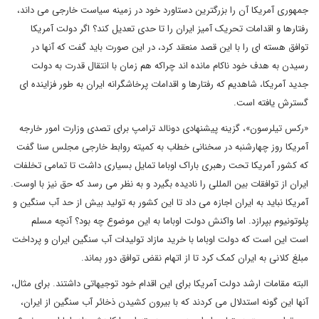
جمهوری آمریکا آن را بزرگترین دستاورد خود در زمینه سیاست خارجی می داند،
رفتارها و اقدامات تحریک آمیز ایران را تا حدی تعدیل کند؟ اگر دولت آمریکا
توافق هسته ای را با این قصد منعقد کرد، در این صورت باید گفت که آنها در
رسیدن به هدف خود ناکام مانده اند چراکه هم زمان با انتقال قدرت به دولت
جدید آمریکا، شاهدیم که رفتارها و اقدامات پرخاشگرانه ایران به طور فزاینده ای
گسترش یافته است.
«رکس تیلرسون»، گزینه پیشنهادی دونالد ترامپ برای تصدی وزارت امور خارجه
آمریکا روز چهارشنبه در سخنانی خطاب به کمیته روابط خارجی مجلس سنا گفت
که کشور آمریکا تحت رهبری باراک اوباما تمایل بسیاری داشت تا تمامی تخلفات
ایران از توافقات بین المللی را نادیده بگیرد و به نظر می رسد که حق نیز با اوست.
آمریکا نباید به ایران اجازه می داد تا این کشور به تولید بیش از حد آب سنگین و
پلوتونیوم بپرازد. اما واکنش دولت اوباما به این موضوع چه بود؟ آنچه مسلم
است این است که دولت اوباما با خرید مازاد تولیدات آب سنگین ایران و پرداخت
مبلغ کلانی به ایران کمک کرد تا از اتهام نقض توافق دور بماند.
البته مقامات ارشد دولت آمریکا برای این اقدام خود توجیهاتی داشتند. برای مثال،
آنها این گونه استدلال می کردند که با بیرون کشیدن ذخائر آب سنگین از ایران،