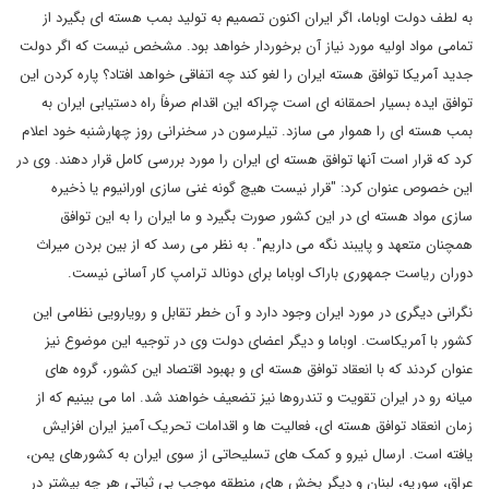
به لطف دولت اوباما، اگر ایران اکنون تصمیم به تولید بمب هسته ای بگیرد از
تمامی مواد اولیه مورد نیاز آن برخوردار خواهد بود. مشخص نیست که اگر دولت
جدید آمریکا توافق هسته ایران را لغو کند چه اتفاقی خواهد افتاد؟ پاره کردن این
توافق ایده بسیار احمقانه ای است چراکه این اقدام صرفاً راه دستیابی ایران به
بمب هسته ای را هموار می سازد. تیلرسون در سخنرانی روز چهارشنبه خود اعلام
کرد که قرار است آنها توافق هسته ای ایران را مورد بررسی کامل قرار دهند. وی در
این خصوص عنوان کرد: "قرار نیست هیچ گونه غنی سازی اورانیوم یا ذخیره
سازی مواد هسته ای در این کشور صورت بگیرد و ما ایران را به این توافق
همچنان متعهد و پایبند نگه می داریم". به نظر می رسد که از بین بردن میراث
دوران ریاست جمهوری باراک اوباما برای دونالد ترامپ کار آسانی نیست.
نگرانی دیگری در مورد ایران وجود دارد و آن خطر تقابل و رویارویی نظامی این
کشور با آمریکاست. اوباما و دیگر اعضای دولت وی در توجیه این موضوع نیز
عنوان کردند که با انعقاد توافق هسته ای و بهبود اقتصاد این کشور، گروه های
میانه رو در ایران تقویت و تندروها نیز تضعیف خواهند شد. اما می بینیم که از
زمان انعقاد توافق هسته ای، فعالیت ها و اقدامات تحریک آمیز ایران افزایش
یافته است. ارسال نیرو و کمک های تسلیحاتی از سوی ایران به کشورهای یمن،
عراق، سوریه، لبنان و دیگر بخش های منطقه موجب بی ثباتی هر چه بیشتر در