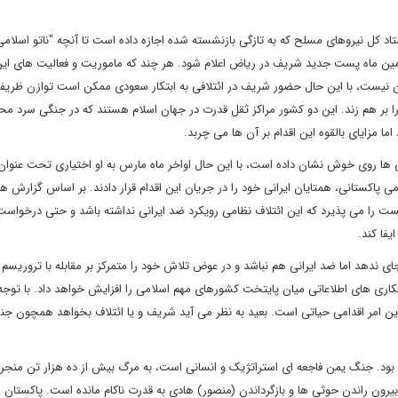
ستاد کل نیروهای مسلح که به تازگی بازنشسته شده اجازه داده است تا آنچه "ناتو اسلا
همین ماه پست جدید شریف در ریاض اعلام شود. هر چند که ماموریت و فعالیت های این
 نیست، با این حال حضور شریف در ائتلافی به ابتکار سعودی ممکن است توازن ظریف
ا بر هم زند. این دو کشور مراکز ثقل قدرت در جهان اسلام هستند که در جنگی سرد م
ما مزایای بالقوه این اقدام بر آن ها می چربد.
 ها روی خوش نشان داده است، با این حال اواخر ماه مارس به او اختیاری تحت عنوان
اکستانی، همتایان ایرانی خود را در جریان این اقدام قرار دادند. بر اساس گزارش ها 
ت را می پذیرد که این ائتلاف نظامی رویکرد ضد ایرانی نداشته باشد و حتی درخواست
فا کند.
ای ندهد اما ضد ایرانی هم نباشد و در عوض تلاش خود را متمرکز بر مقابله با تروریسم کن
کاری های اطلاعاتی میان پایتخت کشورهای مهم اسلامی را افزایش خواهد داد. با توجه 
ن امر اقدامی حیاتی است. بعید به نظر می آید شریف و یا ائتلاف بخواهد همچون ج
د. جنگ یمن فاجعه ای استراتژیک و انسانی است، به مرگ بیش از ده هزار تن منجر
 بیرون راندن حوثی ها و بازگرداندن (منصور) هادی به قدرت ناکام مانده است. پاکستان