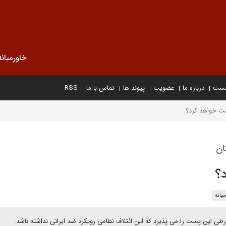
خاورمیانه
خست
درباره ما
عضویت
پیوند ها
تماس با ما
RSS
شت خواهد کرد؟
ان
د؟
یانه
طی این پست را می پذیرد که این ائتلاف نظامی رویکرد ضد ایرانی نداشته باشد.