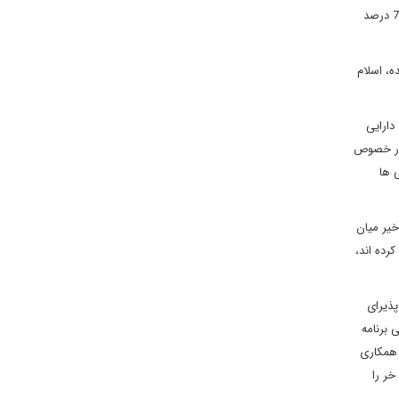
به جنگ درون خاک خود تمرکز کند. تلفات غیرنظامیان از سال 2013 تا پایان سال 2016 تا 80 درصد کاهش و جنگ های فرقه ای نیز در دوره مشابه حدود 75 درصد
ه، اسلام
دارایی
ا در خصوص
 ها
خیر میان
رده اند،
پذیرای
 برنامه
 همکاری
خر را