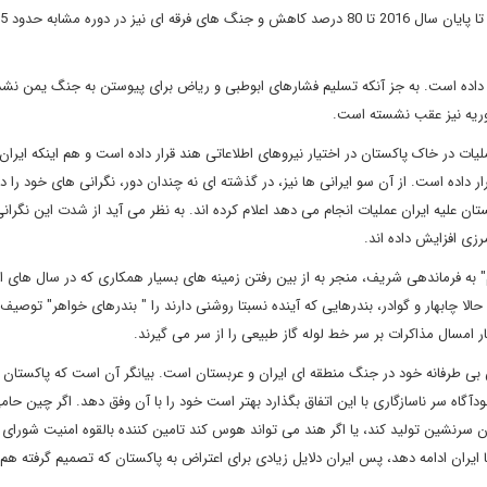
 داده است. به جز آنکه تسلیم فشارهای ابوطبی و ریاض برای پیوستن به جنگ یمن نشد
سوریه نیز عقب نشسته است.
یات در خاک پاکستان در اختیار نیروهای اطلاعاتی هند قرار داده است و هم اینکه ایران 
ار داده است. از آن سو ایرانی ها نیز، در گذشته ای نه چندان دور، نگرانی های خود ر
ان علیه ایران عملیات انجام می دهد اعلام کرده اند. به نظر می آید از شدت این نگرانی
ی افزایش داده اند.
" به فرماندهی شریف، منجر به از بین رفتن زمینه های بسیار همکاری که در سال های ا
لا چابهار و گوادر، بندرهایی که آینده نسبتا روشنی دارند را " بندرهای خواهر" توصیف ک
 امسال مذاکرات بر سر خط لوله گاز طبیعی را از سر می گیرند.
بی طرفانه خود در جنگ منطقه ای ایران و عربستان است. بیانگر آن است که پاکستان 
آگاه سر ناسازگاری با این اتفاق بگذارد بهتر است خود را با آن وفق دهد. اگر چین حامی
سرنشین تولید کند، یا اگر هند می تواند هوس کند تامین کننده بالقوه امنیت شورای
ران ادامه دهد، پس ایران دلایل زیادی برای اعتراض به پاکستان که تصمیم گرفته هم 