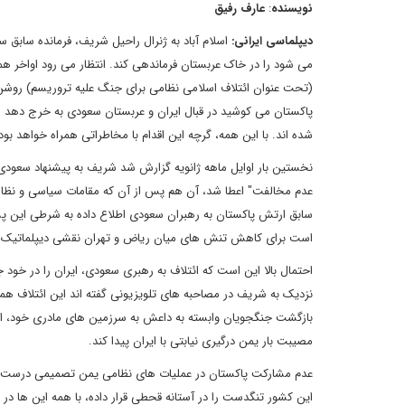
نویسنده
:
عارف رفیق
دیپلماسی ایرانی
:
اسلام آباد به ژنرال راحیل شریف، فرمانده سابق 
می شود را در خاک عربستان فرماندهی کند. انتظار می رود اواخر 
(تحت عنوان ائتلاف اسلامی نظامی برای جنگ علیه تروریسم) روشن
پاکستان می کوشید در قبال ایران و عربستان سعودی به خرج دهد ر
شده اند. با این همه، گرچه این اقدام با مخاطراتی همراه خواهد بود ا
نخستین بار اوایل ماهه ژانویه گزارش شد شریف به پیشنهاد سعودی
عدم مخالفت" اعطا شد، آن هم پس از آن که مقامات سیاسی و نظامی پ
سابق ارتش پاکستان به رهبران سعودی اطلاع داده به شرطی این پس
است برای کاهش تنش های میان ریاض و تهران نقشی دیپلماتیک ای
احتمال بالا این است که ائتلاف به رهبری سعودی، ایران را در خود ج
نزدیک به شریف در مصاحبه های تلویزیونی گفته اند این ائتلاف هم
بازگشت جنگجویان وابسته به داعش به سرزمین های مادری خود، ای
مصیبت بار یمن درگیری نیابتی با ایران پیدا کند.
عدم مشارکت پاکستان در عملیات های نظامی یمن تصمیمی درست بو
این کشور تنگدست را در آستانه قحطی قرار داده، با همه این ها در