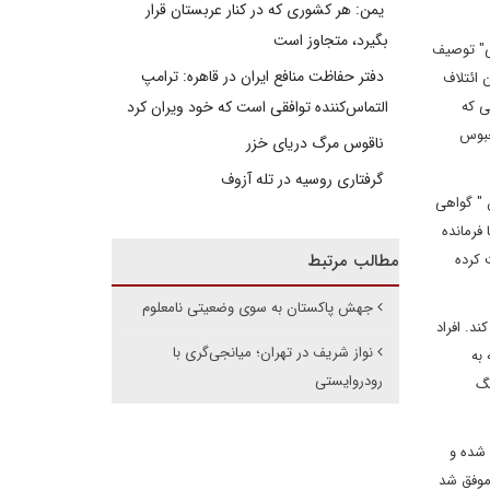
یمن: هر کشوری که در کنار عربستان قرار
بگیرد، متجاوز است
می" توصیف
دفتر حفاظت منافع ایران در قاهره: ترامپ
 ائتلاف
ی که
التماس‌کننده توافقی است که خود ویران کرد
حبوس
ناقوس مرگ دریای خزر
گرفتاری روسیه در تله آزوف
 " گواهی
فرمانده
 کرده
مطالب مرتبط
جهش پاکستان به سوی وضعیتی نامعلوم
د. افراد
نواز شریف در تهران؛ میانجی‌گری با
به
رودروایستی
نگ
 شده و
 موفق شد